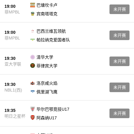
巴塘坎卡卢
19:00
未开赛
菲MPBL
宾南塔塔克
巴西兰维瓦领航
19:00
未开赛
菲MPBL
帕拉纳克爱国者队
清华大学
19:30
未开赛
亚大学联
菲律宾大学
洛京咸火焰
19:30
未开赛
NBL1(西)
佩里湖飞鹰
毕尔巴鄂竞技U17
19:35
未开赛
明日之星杯
阿森纳U17