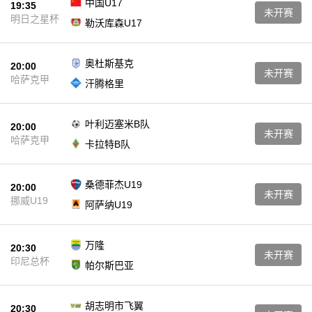
中国U17
19:35
未开赛
明日之星杯
勒沃库森U17
奥杜斯基克
20:00
未开赛
哈萨克甲
汗腾格里
叶利迈塞米B队
20:00
未开赛
哈萨克甲
卡拉特B队
桑德菲杰U19
20:00
未开赛
挪威U19
阿萨纳U19
万隆
20:30
未开赛
印尼总杯
帕尔斯巴亚
胡志明市飞翼
20:30