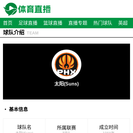
首页
足球直播
篮球直播
直播专题
热门球队
英超
球队介绍
TEAM
太阳(Suns)
・ 基本信息
球队名
成立时间
所属联赛
NBA