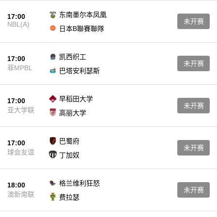
东南墨尔本凤凰
17:00
未开赛
NBL(A)
日本B聯賽聯隊
凯西织工
17:00
未开赛
菲MPBL
巴塔安利瑟斯
早稻田大学
17:00
未开赛
亚大学联
高丽大学
巴蜀府
17:00
未开赛
球会友谊
丁加奴
格兰维利狂怒
18:00
未开赛
澳新南联
费拉瑟