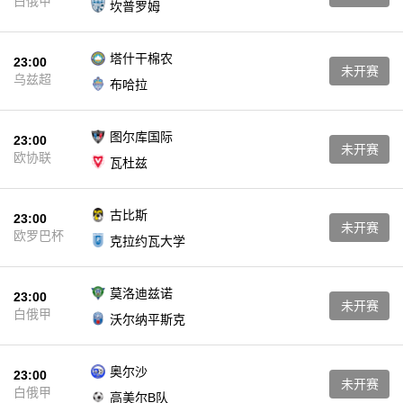
白俄甲
坎普罗姆
塔什干棉农
23:00
未开赛
乌兹超
布哈拉
图尔库国际
23:00
未开赛
欧协联
瓦杜兹
古比斯
23:00
未开赛
欧罗巴杯
克拉约瓦大学
莫洛迪兹诺
23:00
未开赛
白俄甲
沃尔纳平斯克
奥尔沙
23:00
未开赛
白俄甲
高美尔B队