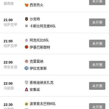
未开赛
越南联
西贡热火
沙克特
21:00
未开赛
哈萨克甲
卡斯比阿克套B队
阿克托比B队
21:00
未开赛
哈萨克甲
伊基巴斯图特
克雷莫纳
22:00
未开赛
球会友谊
伊拉克里斯
索格迪纳吉扎克
22:00
未开赛
乌兹超
安集延
波里索夫巴特B队
22:30
未开赛