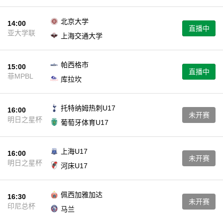
北京大学
14:00
直播中
亚大学联
上海交通大学
帕西格市
15:00
直播中
菲MPBL
库拉坎
托特纳姆热刺U17
16:00
未开赛
明日之星杯
葡萄牙体育U17
上海U17
16:00
未开赛
明日之星杯
河床U17
佩西加雅加达
16:30
未开赛
印尼总杯
马兰