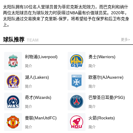
太阳队拥有10位名人堂球员曾为菲尼克斯太阳效力，而巴克利和纳什
两位太阳球员在为球队效力时获得过NBA最有价值球员奖。2020年，
太阳队通过交易换来了克里斯-保罗，将希望给予在保罗和后卫布克身
上。
球队推荐
TEAM
更多>
利物浦(Liverpool)
勇士(Warriors)
简介
简介
湖人(Lakers)
欧塞尔(AJAuxerre)
简介
简介
奇才(Wizards)
巴黎圣日耳曼(PSG)
简介
简介
曼联(ManUtdFC)
火箭(Rockets)
简介
简介