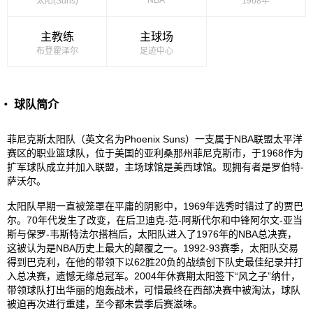
太阳(Suns)
1968年
主教练
主球场
布登霍泽尔
足迹中心
・ 球队简介
菲尼克斯太阳队（英文名为Phoenix Suns）一支属于NBA联盟太平洋
赛区的职业篮球队，位于美国的亚利桑那州菲尼克斯市，于1968作为
扩军球队成立并加入联盟，主场球馆是美西球馆。现拥有者是罗伯特-
萨沃尔。
太阳队早期一直被笼罩在平庸的阴影中，1969年选秀时错过了的贾巴
尔。70年代发生了改变，在后卫迪克-范-阿斯代尔和中锋阿尔文-亚当
斯与保罗-韦斯特法尔搭档后，太阳队进入了1976年的NBA总决赛，
这被认为是NBA历史上最大的颠覆之一。1992-93赛季，太阳队交易
得到巴克利，在他的带领下以62胜20负的战绩创下队史最佳纪录并打
入总决赛，遗憾无缘总冠军。2004年休赛期太阳签下“风之子”纳什，
带领球队打出华丽的炮轰战术，可惜最终在西部决赛中被淘汰，球队
被迫再次进行重建，至今都未尝季后赛滋味。