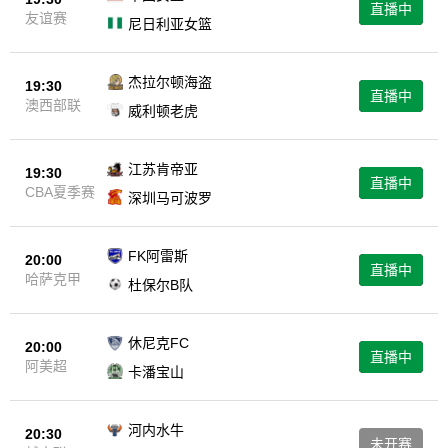
直播中
友谊赛
尼日利亚女篮
杰拉尔顿海盗
19:30
直播中
澳西部联
威利顿老虎
江苏肯帝亚
19:30
直播中
CBA夏季赛
深圳马可波罗
FK阿雷斯
20:00
直播中
哈萨克甲
杜保尔B队
休尼克FC
20:00
直播中
阿美超
卡潘宝山
河内水牛
20:30
未开赛