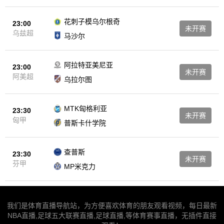
花刺子模乌尔根奇
23:00
未开赛
乌兹超
马沙尔
阿拉特亚美尼亚
23:00
未开赛
阿美超
乌拉尔图
MTK匈格利亚
23:30
未开赛
匈甲
普斯卡什学院
查普斯
23:30
未开赛
芬甲
MP米克力
我们是体育直播导航站，为方便喜欢体育的朋友观看视频，每日最新
NBA直播,足球五大联赛直播,足球直播,等体育赛事直播，无插件直接