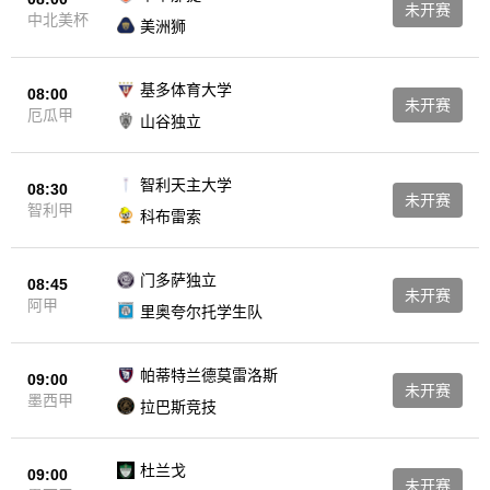
未开赛
中北美杯
美洲狮
基多体育大学
08:00
未开赛
厄瓜甲
山谷独立
智利天主大学
08:30
未开赛
智利甲
科布雷索
门多萨独立
08:45
未开赛
阿甲
里奥夸尔托学生队
帕蒂特兰德莫雷洛斯
09:00
未开赛
墨西甲
拉巴斯竞技
杜兰戈
09:00
未开赛