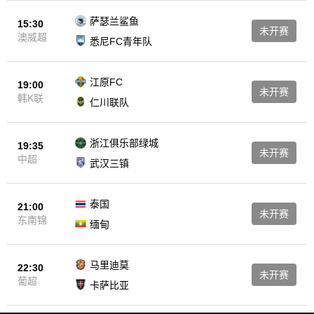
萨瑟兰鲨鱼
15:30
未开赛
澳威超
悉尼FC青年队
江原FC
19:00
未开赛
韩K联
仁川联队
浙江俱乐部绿城
19:35
未开赛
中超
武汉三镇
泰国
21:00
未开赛
东南锦
缅甸
马里迪莫
22:30
未开赛
葡超
卡萨比亚