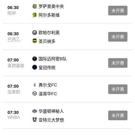
罗萨里奥中央
06:30
未开赛
阿甲
阿尔多斯维
欧帕尔利奥
06:30
未开赛
巴西乙
圣贝纳多
国际迈阿密B队
07:00
未开赛
美预备联
皇冠传统
弗尔戈FC
07:00
未开赛
加拿职
温哥华FC
华盛顿神秘人
07:30
未开赛
WNBA
亚特兰大梦想