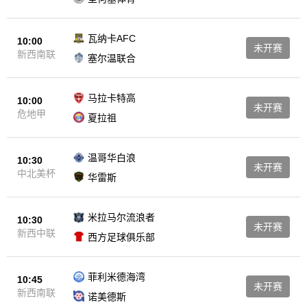
瓦纳卡AFC
10:00
未开赛
新西南联
塞尔温联合
马拉卡特高
10:00
未开赛
危地甲
夏拉祖
温哥华白浪
10:30
未开赛
中北美杯
华雷斯
米拉马尔流浪者
10:30
未开赛
新西中联
西方足球俱乐部
菲利米德海湾
10:45
未开赛
新西南联
诺美德斯