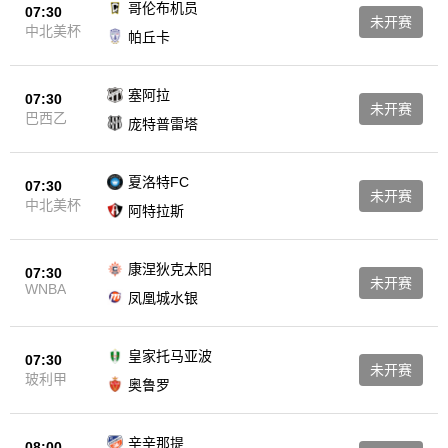
哥伦布机员
07:30
未开赛
中北美杯
帕丘卡
塞阿拉
07:30
未开赛
巴西乙
庞特普雷塔
夏洛特FC
07:30
未开赛
中北美杯
阿特拉斯
康涅狄克太阳
07:30
未开赛
WNBA
凤凰城水银
皇家托马亚波
07:30
未开赛
玻利甲
奥鲁罗
辛辛那提
08:00