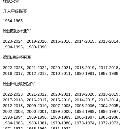
球队荣誉
升入甲级联赛
1964-1965
德国超级杯亚军
2023-2024，2019-2020，2015-2016，2014-2015，2013-2014，
1994-1995，1989-1990
德国超级杯冠军
2022-2023，2021-2022，2020-2021，2018-2019，2017-2018，
2016-2017，2012-2013，2010-2011，1990-1991，1987-1988
德国甲级联赛冠军
2022-2023，2021-2022，2020-2021，2019-2020，2018-2019，
2017-2018，2016-2017，2015-2016，2014-2015，2013-2014，
2012-2013，2009-2010，2007-2008，2005-2006，2004-2005，
2002-2003，2000-2001，1999-2000，1998-1999，1996-1997，
1993-1994，1989-1990，1988-1989，1986-1987，1985-1986，
1984-1985，1980-1981，1979-1980，1973-1974，1972-1973，
1971-1972，1968-1969，1931-1932