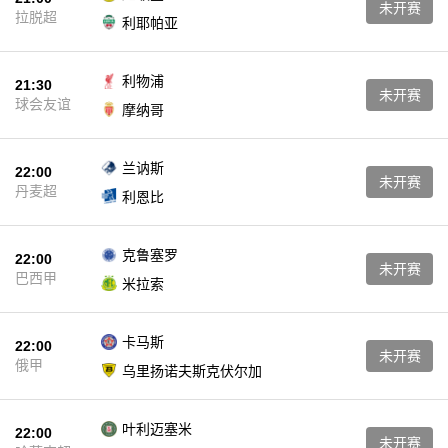
未开赛
拉脱超
利耶帕亚
利物浦
21:30
未开赛
球会友谊
摩纳哥
兰讷斯
22:00
未开赛
丹麦超
利恩比
克鲁塞罗
22:00
未开赛
巴西甲
米拉索
卡马斯
22:00
未开赛
俄甲
乌里扬诺夫斯克伏尔加
叶利迈塞米
22:00
未开赛