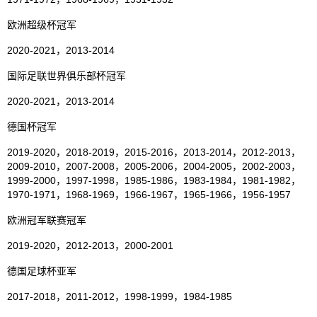
欧洲超级杯冠军
2020-2021，2013-2014
国际足联世界俱乐部杯冠军
2020-2021，2013-2014
德国杯冠军
2019-2020，2018-2019，2015-2016，2013-2014，2012-2013，
2009-2010，2007-2008，2005-2006，2004-2005，2002-2003，
1999-2000，1997-1998，1985-1986，1983-1984，1981-1982，
1970-1971，1968-1969，1966-1967，1965-1966，1956-1957
欧洲冠军联赛冠军
2019-2020，2012-2013，2000-2001
德国足球杯亚军
2017-2018，2011-2012，1998-1999，1984-1985