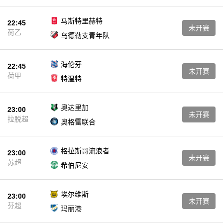
马斯特里赫特
22:45
未开赛
荷乙
乌德勒支青年队
海伦芬
22:45
未开赛
荷甲
特温特
奥达里加
23:00
未开赛
拉脱超
奥格雷联合
格拉斯哥流浪者
23:00
未开赛
苏超
希伯尼安
埃尔维斯
23:00
未开赛
芬超
玛丽港