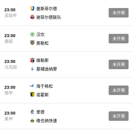
曼斯菲尔德
23:00
未开赛
英联杯
谢菲尔德联队
汉坎
23:00
未开赛
挪超
奥勒松
维勒斯
23:00
未开赛
乌克超
基辅迪纳摩
海于格松
23:00
未开赛
挪甲
诺霍斯
里德
23:00
未开赛
奥甲
维也纳快速