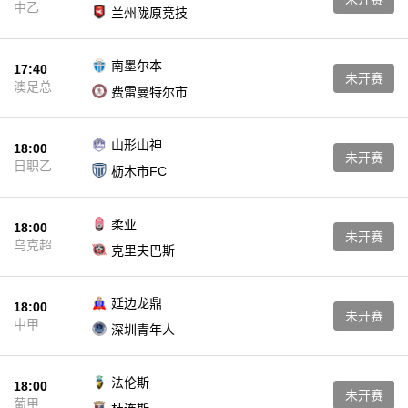
中乙
兰州陇原竞技
南墨尔本
17:40
未开赛
澳足总
费雷曼特尔市
山形山神
18:00
未开赛
日职乙
枥木市FC
柔亚
18:00
未开赛
乌克超
克里夫巴斯
延边龙鼎
18:00
未开赛
中甲
深圳青年人
法伦斯
18:00
未开赛
葡甲