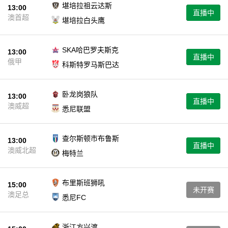
堪培拉祖云达斯
13:00
直播中
澳首超
堪培拉白头鹰
SKA哈巴罗夫斯克
13:00
直播中
俄甲
科斯特罗马斯巴达
卧龙岗狼队
13:00
直播中
澳威超
悉尼联盟
查尔斯顿市布鲁斯
13:00
直播中
澳威北超
梅特兰
布里斯班狮吼
15:00
未开赛
澳足总
悉尼FC
浙江方兴渡