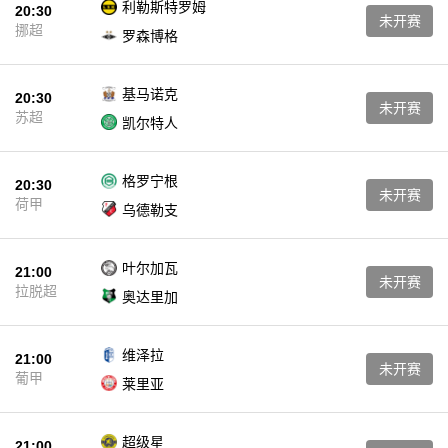
利勒斯特罗姆
20:30
未开赛
挪超
罗森博格
基马诺克
20:30
未开赛
苏超
凯尔特人
格罗宁根
20:30
未开赛
荷甲
乌德勒支
叶尔加瓦
21:00
未开赛
拉脱超
奥达里加
维泽拉
21:00
未开赛
葡甲
莱里亚
超级星
21:00