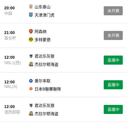
山东泰山
20:00
未开赛
中超
天津津门虎
阿森纳
21:00
未开赛
酋长杯
多特蒙德
君达乐灰狼
12:00
直播中
NBL1(西)
杰拉尔顿海盗
墨尔本联
12:00
直播中
NBL(A)
日本B聯賽聯隊
君达乐灰狼
12:00
直播中
澳西部联
杰拉尔顿海盗