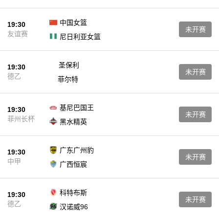
中国女篮
19:30
未开赛
友谊赛
尼日利亚女篮
圣保利
19:30
未开赛
德乙
菲尔特
基尼巴国王
19:30
未开赛
菲州长杯
黑水精英
广东广州豹
19:30
未开赛
中甲
广西恒宸
科特布斯
19:30
未开赛
德乙
汉诺威96