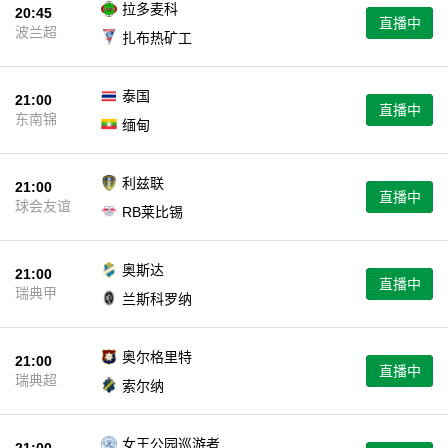
拉多麦科
20:45
直播中
波兰超
扎布热矿工
泰国
21:00
直播中
东南锦
缅甸
利兹联
21:00
直播中
球会友谊
RB莱比锡
奥斯达
21:00
直播中
瑞典甲
兰斯科罗纳
奥尔格里特
21:00
直播中
瑞典超
索尔纳
女王公园巡游者