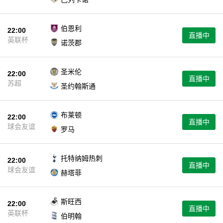
伯恩利
22:00
直播中
英联杯
诺茨郡
圣米伦
22:00
直播中
苏超
圣约翰斯通
布莱顿
22:00
直播中
球会友谊
罗马
托特纳姆热刺
22:00
直播中
球会友谊
赫塔菲
斯旺西
22:00
直播中
英联杯
伯明翰