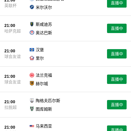
21:00
直播中
英联杯
米尔沃尔
斯咸迪苏
21:00
直播中
哈萨克超
奥达巴斯
汉堡
21:00
直播中
球会友谊
里尔
法兰克福
21:00
直播中
球会友谊
赫尔城
陶格夫匹尔斯
21:00
直播中
拉脱超
图库姆斯
马来西亚
21:00
直播中