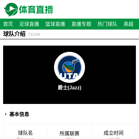
首页
足球直播
篮球直播
直播专题
热门球队
英超
球队介绍
TEAM
爵士(Jazz)
・ 基本信息
球队名
成立时间
所属联赛
NBA