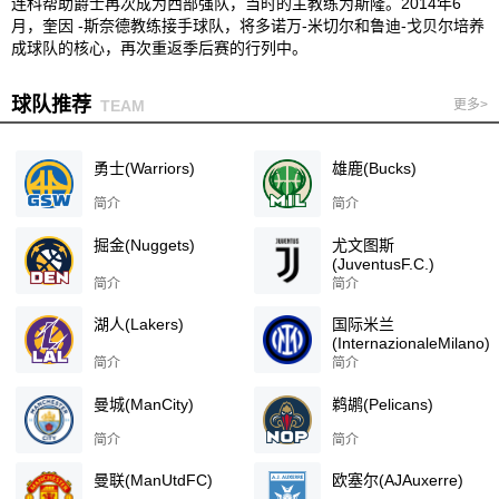
连科帮助爵士再次成为西部强队，当时的主教练为斯隆。2014年6
月，奎因 -斯奈德教练接手球队，将多诺万-米切尔和鲁迪-戈贝尔培养
成球队的核心，再次重返季后赛的行列中。
球队推荐
TEAM
更多>
勇士(Warriors)
雄鹿(Bucks)
简介
简介
掘金(Nuggets)
尤文图斯
(JuventusF.C.)
简介
简介
湖人(Lakers)
国际米兰
(InternazionaleMilano)
简介
简介
曼城(ManCity)
鹈鹕(Pelicans)
简介
简介
曼联(ManUtdFC)
欧塞尔(AJAuxerre)