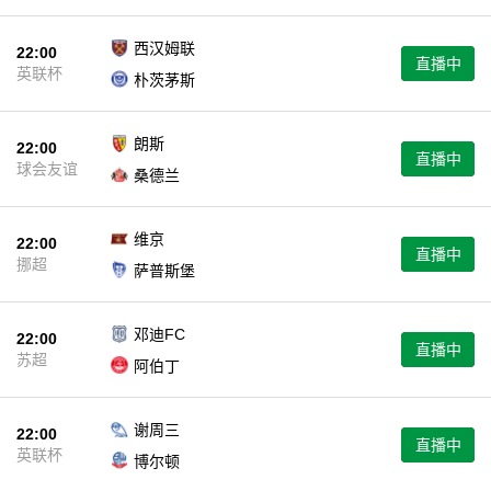
西汉姆联
22:00
直播中
英联杯
朴茨茅斯
朗斯
22:00
直播中
球会友谊
桑德兰
维京
22:00
直播中
挪超
萨普斯堡
邓迪FC
22:00
直播中
苏超
阿伯丁
谢周三
22:00
直播中
英联杯
博尔顿