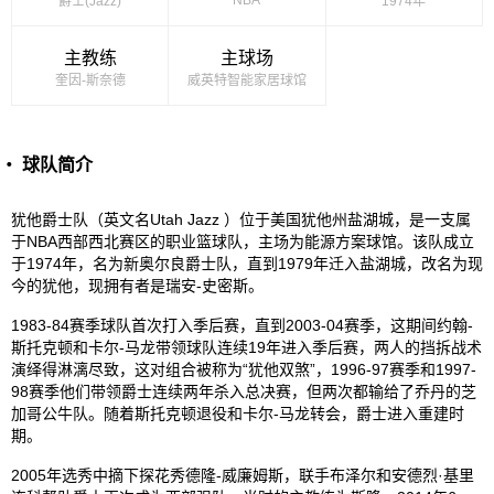
爵士(Jazz)
1974年
主教练
主球场
奎因-斯奈德
威英特智能家居球馆
・ 球队简介
犹他爵士队（英文名Utah Jazz ）位于美国犹他州盐湖城，是一支属
于NBA西部西北赛区的职业篮球队，主场为能源方案球馆。该队成立
于1974年，名为新奥尔良爵士队，直到1979年迁入盐湖城，改名为现
今的犹他，现拥有者是瑞安-史密斯。
1983-84赛季球队首次打入季后赛，直到2003-04赛季，这期间约翰-
斯托克顿和卡尔-马龙带领球队连续19年进入季后赛，两人的挡拆战术
演绎得淋漓尽致，这对组合被称为“犹他双煞”，1996-97赛季和1997-
98赛季他们带领爵士连续两年杀入总决赛，但两次都输给了乔丹的芝
加哥公牛队。随着斯托克顿退役和卡尔-马龙转会，爵士进入重建时
期。
2005年选秀中摘下探花秀德隆-威廉姆斯，联手布泽尔和安德烈·基里