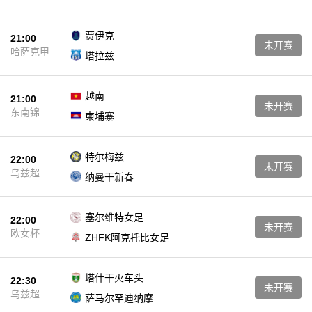
贾伊克
21:00
未开赛
哈萨克甲
塔拉兹
越南
21:00
未开赛
东南锦
柬埔寨
特尔梅兹
22:00
未开赛
乌兹超
纳曼干新春
塞尔维特女足
22:00
未开赛
欧女杯
ZHFK阿克托比女足
塔什干火车头
22:30
未开赛
乌兹超
萨马尔罕迪纳摩