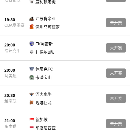
澳西部联
威利顿老虎
江苏肯帝亚
19:30
未开赛
CBA夏季赛
深圳马可波罗
FK阿雷斯
20:00
未开赛
哈萨克甲
杜保尔B队
休尼克FC
20:00
未开赛
阿美超
卡潘宝山
河内水牛
20:30
未开赛
越南联
岘港巨龙
新加坡
21:00
未开赛
东南锦
印度尼西亚