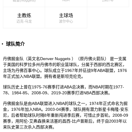
掘金(Nuggets)
1967年
主教练
主球场
迈克-马龙
波尔中心
・ 球队简介
丹佛掘金队（英文名Denver Nuggets ）（原丹佛火箭队） 是一支属
于美国的科罗拉多州丹佛市的职业篮球队，分属于西部的西北赛区，
主场为丹佛百事中心。球队成立于1967年并征战9年ABA联盟，1976
年正式加入NBA联盟。拥有者是斯坦克伦克。
球队历史上曾在1975-76赛季打进ABA总决赛，而NBA时期在1977-
78、1984-85、2008-09、2019-20赛季打进NBA西部决赛。
丹佛掘金队是由ABA联盟进入NBA的球队之一，1974年正式命名为掘
金，1976年加入NBA。2003-04赛季，球队拥有潜力新星卡梅隆-安东
尼，后者帮助球队时隔8年重新闯进季后赛，可惜止步首轮。2008-09
赛季，用阿伦-艾弗森换来活塞的昌西-比卢普斯后，终于自2003年以
来队史第三次杀入西部决赛。