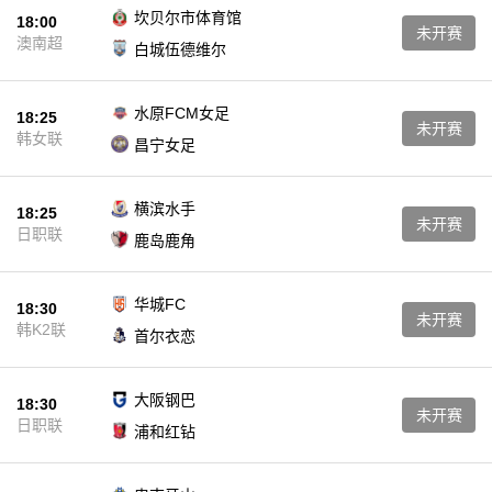
坎贝尔市体育馆
18:00
未开赛
澳南超
白城伍德维尔
水原FCM女足
18:25
未开赛
韩女联
昌宁女足
横滨水手
18:25
未开赛
日职联
鹿岛鹿角
华城FC
18:30
未开赛
韩K2联
首尔衣恋
大阪钢巴
18:30
未开赛
日职联
浦和红钻