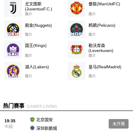
尤文图斯
曼联(ManUtdFC)
(JuventusF.C.)
简介
简介
掘金(Nuggets)
鹈鹕(Pelicans)
简介
简介
国王(Kings)
勒沃库森
(Leverkusen)
简介
简介
湖人(Lakers)
皇马(RealMadrid)
简介
简介
热门赛事
GAMES LIVING
北京国安
19:35
未开赛
中超
深圳新鹏城