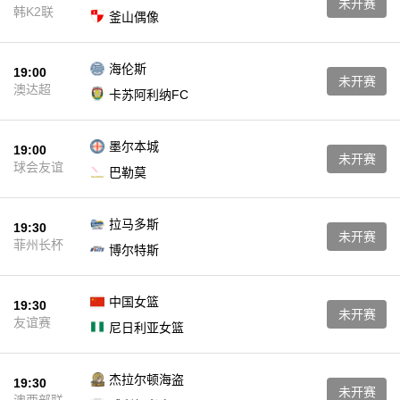
未开赛
韩K2联
釜山偶像
海伦斯
19:00
未开赛
澳达超
卡苏阿利纳FC
墨尔本城
19:00
未开赛
球会友谊
巴勒莫
拉马多斯
19:30
未开赛
菲州长杯
博尔特斯
中国女篮
19:30
未开赛
友谊赛
尼日利亚女篮
杰拉尔顿海盗
19:30
未开赛