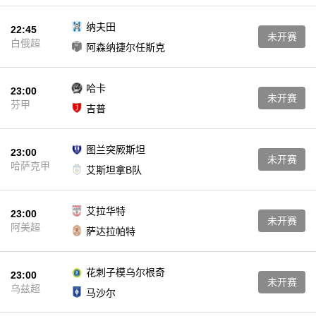
纳夫田
22:45
未开赛
白俄超
阿森纳捷尔任斯克
哈卡
23:00
未开赛
芬甲
吉普
图兰突厥斯坦
23:00
未开赛
哈萨克甲
艾斯坦拿B队
艾拉华特
23:00
未开赛
阿美超
萨达拉帕特
花刺子模乌尔根奇
23:00
未开赛
乌兹超
马沙尔