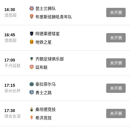
昆士兰狮队
16:30
未开赛
澳昆超
布里斯班狮吼青年队
阿德莱德彗星
16:45
未开赛
澳南超
地铁之星
齐朗足球俱乐部
17:00
未开赛
不丹廷联
廷布联
泰拉菲尔马
17:15
未开赛
菲州长杯
勇士之路
桑坦德竞技
17:30
未开赛
球会友谊
希洪竞技