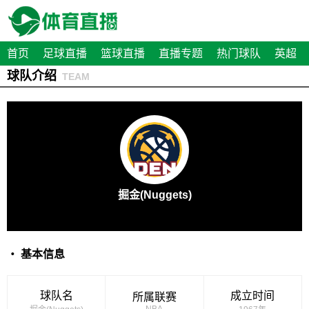
首页
足球直播
篮球直播
直播专题
热门球队
英超
球队介绍
TEAM
掘金(Nuggets)
・ 基本信息
球队名
成立时间
所属联赛
NBA