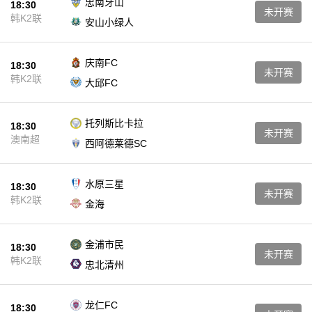
忠南牙山
18:30
未开赛
韩K2联
安山小绿人
庆南FC
18:30
未开赛
韩K2联
大邱FC
托列斯比卡拉
18:30
未开赛
澳南超
西阿德莱德SC
水原三星
18:30
未开赛
韩K2联
金海
金浦市民
18:30
未开赛
韩K2联
忠北清州
龙仁FC
18:30