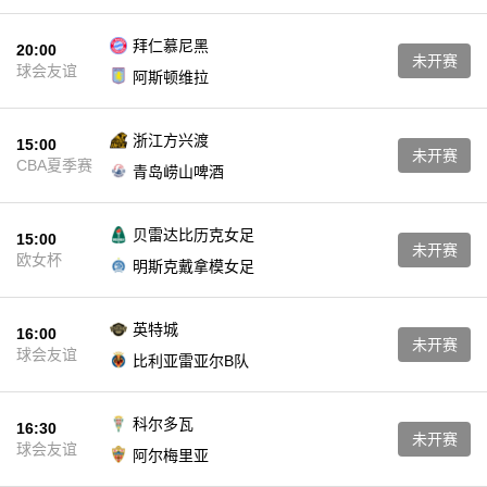
拜仁慕尼黑
20:00
未开赛
球会友谊
阿斯顿维拉
浙江方兴渡
15:00
未开赛
CBA夏季赛
青岛崂山啤酒
贝雷达比历克女足
15:00
未开赛
欧女杯
明斯克戴拿模女足
英特城
16:00
未开赛
球会友谊
比利亚雷亚尔B队
科尔多瓦
16:30
未开赛
球会友谊
阿尔梅里亚