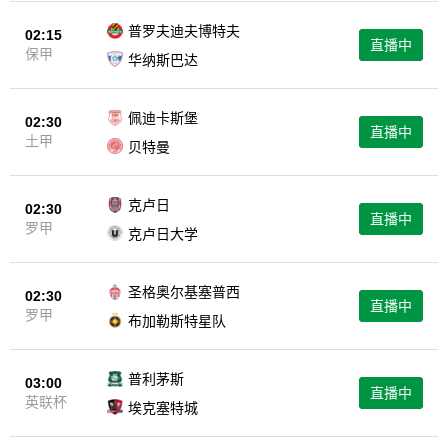
普罗夫迪夫博特夫
02:15
直播中
保甲
华纳斯巴达
佩迪卡斯堡
02:30
直播中
土甲
贝特曼
克卢日
02:30
直播中
罗甲
克卢日大学
圣格奥尔基塞普西
02:30
直播中
罗甲
布加勒斯特星队
普利茅斯
03:00
直播中
英联杯
埃克塞特城