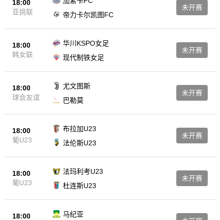
加素卡FC
18:00
未开赛
亚挑联
帝力卡尔凯图FC
华川KSPO女足
18:00
未开赛
韩女联
现代制铁女足
尤文图斯
18:00
未开赛
球会友谊
巴勒莫
布拉加U23
18:00
未开赛
葡U23
法伦斯U23
法玛利考U23
18:00
未开赛
葡U23
杜连斯U23
马纪亚
18:00