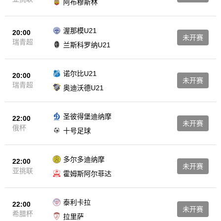
阿布穆斯林
渥那模U21
20:00
未开赛
瑞青超
兰斯科罗纳U21
诺尔比U21
20:00
未开赛
瑞青超
奥迪沃德U21
圣彼得堡迪纳摩
22:00
未开赛
俄杯
十号足球
多尔多迪纳摩
22:00
未开赛
亚挑联
霍姆斯阿尔菲达
泰利卡拉
22:00
未开赛
希腊杯
拉里萨