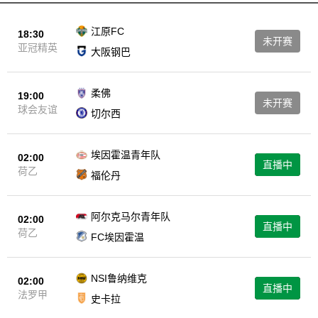
【西甲直播】
还为您提供足球录像、欧洲杯录像、五大联赛录像回
放等体育比赛的录像回放服务。这意味着，即使您错过了某场比赛的
江原FC
18:30
未开赛
直播，也可以随时通过我们的平台回顾比赛精彩瞬间；我们还提供比
亚冠精英
大阪钢巴
赛视频、集锦等内容，让您随时随地畅享体育盛宴。 总而言之，
【西甲直播】
致力于为您带来最优质、最便捷的体育赛事观看体
柔佛
19:00
验；无论您是NBA迷还是足球爱好者，我们都能满足您的观赛需求，
未开赛
球会友谊
切尔西
【西甲直播】
让您尽情享受体育的魅力。选择
，就是选择了与全球
体育爱好者一同分享激情的机会！
埃因霍温青年队
02:00
直播中
荷乙
福伦丹
阿尔克马尔青年队
02:00
直播中
荷乙
FC埃因霍温
NSI鲁纳维克
02:00
直播中
法罗甲
史卡拉