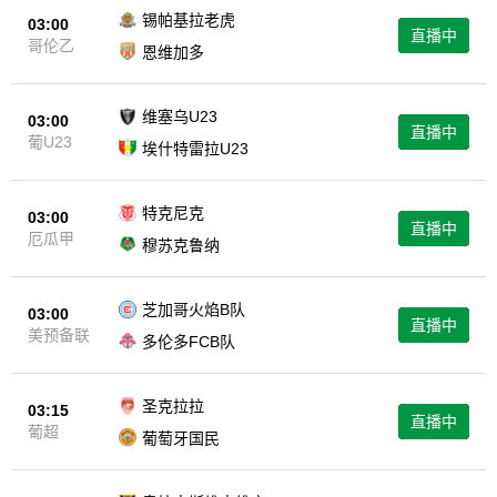
锡帕基拉老虎
03:00
直播中
哥伦乙
恩维加多
维塞乌U23
03:00
直播中
葡U23
埃什特雷拉U23
特克尼克
03:00
直播中
厄瓜甲
穆苏克鲁纳
芝加哥火焰B队
03:00
直播中
美预备联
多伦多FCB队
圣克拉拉
03:15
直播中
葡超
葡萄牙国民