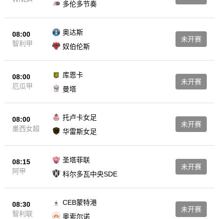
多伦多节奏
奥达斯
08:00
未开赛
智利甲
奴伯伦斯
库恩卡
08:00
未开赛
厄瓜甲
曼塔
托卢卡女足
08:00
未开赛
墨西女超
华雷斯女足
圣塔菲联
08:15
未开赛
阿甲
科尔多瓦中央SDE
CEB蒙特港
08:30
未开赛
智利联
奥索尔诺