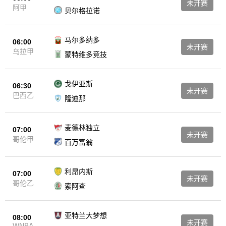
未开赛
阿甲
贝尔格拉诺
马尔多纳多
06:00
未开赛
乌拉甲
蒙特维多竞技
戈伊亚斯
06:30
未开赛
巴西乙
隆迪那
麦德林独立
07:00
未开赛
哥伦甲
百万富翁
利昂内斯
07:00
未开赛
哥伦乙
索阿查
亚特兰大梦想
08:00
未开赛
WNBA