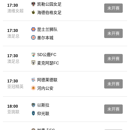
凯勒公园女足
17:30
未开赛
澳维女超
海德伯格女足
昆士兰狮队
17:30
未开赛
澳足总
墨尔本城
SD公鹿FC
17:30
未开赛
澳足总
麦克阿瑟FC
阿德莱德联
17:30
未开赛
亚冠精英
河内公安
以斯拉
18:00
未开赛
亚挑联
仰光联