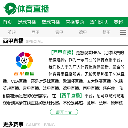
首页
足球直播
篮球直播
直播专题
热门球队
英超
英超
西甲
意甲
德甲
德甲
西甲直播
SPECIAL
【西甲直播】
是您观看NBA、足球比赛的
最佳选择。作为一家专业的体育直播平台，
我们致力于为广大体育迷提供最新、最全的
体育赛事直播服务。无论您是热衷于NBA直
播、CBA直播，还是对足球直播、欧洲杯直播、五大联赛直播（包括
英超直播、意甲直播、法甲直播、德甲直播、西甲直播）感兴趣，我
【西甲直播】
们都能满足您的观赛需求。 在
平台，您可以随时随地
观看到高清在线直播的足球比赛。不论是英超、意甲、法甲、德甲还
是西甲，我们都能为您呈现每一场比赛的精彩瞬间，让您尽情感受足
展开全文
球带来的激情和乐趣，与此同时，我们也提供NBA直播等热门赛事的
更多赛事
直播服务，确保您不会错过任何一场精彩的比赛。 除了直播服务，
GAMES LIVING