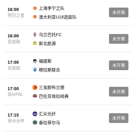
上海李宁之队
16:00
未开赛
明日之星
澳大利亚U18选拔队
乌兰巴托FC
16:00
未开赛
亚挑联
新北航源
福提斯
17:00
未开赛
亚挑联
穆拉斯联合
三宝颜布兰德
17:00
未开赛
菲MPBL
巴伦苏埃拉经典
汇众光纤
17:15
未开赛
菲州长杯
泰拉菲尔马