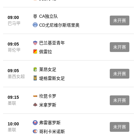
CA独立队
09:00
未开赛
巴马甲
CD尤尼维尔斯塔里奥
巴兰基亚青年
09:05
未开赛
哥伦甲
佩雷拉
莱昂女足
09:05
未开赛
墨西女超
堤格雷斯女足
坎昆卡罗
09:15
未开赛
墨联
米拿罗斯
弗雷塞罗斯
10:00
未开赛
墨联
哥利卡米诺斯