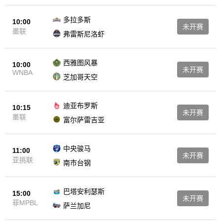
多拉多斯
10:00
未开赛
墨联
弗雷斯尼洛虾
西雅图风暴
10:00
未开赛
WNBA
芝加哥天空
迪亚布罗斯
10:15
未开赛
墨联
富尔萨雷吉亚
中央骏马
11:00
未开赛
亚挑联
南市台钢
巴塔安利瑟斯
15:00
未开赛
菲MPBL
萨兰加尼