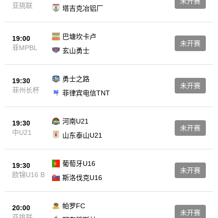
未开赛
亚挑联
塔吉克冶铝厂
巴塘坎卡卢
19:00
未开赛
菲MPBL
玄山勇士
勇士之路
19:30
未开赛
菲州长杯
菲律宾电信TNT
河南U21
19:30
未开赛
中U21
山东泰山U21
葡萄牙U16
19:30
未开赛
欧锦U16 B
斯洛伐克U16
帕罗FC
20:00
未开赛
亚挑联