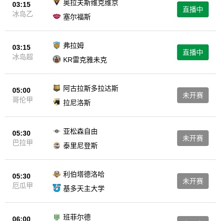
奥拉夫斯维克维京
03:15
直播中
冰岛乙
塞尔福斯
弗拉姆
03:15
直播中
冰岛超
KR雷克雅未克
阿古拉斯多拉达斯
05:00
未开赛
哥伦甲
拉尼洛斯
亚松森自由
05:30
未开赛
巴拉甲
泰里尼登斯
利伯塔德洛哈
05:30
未开赛
厄瓜甲
基多天主大学
班菲尔德
06:00