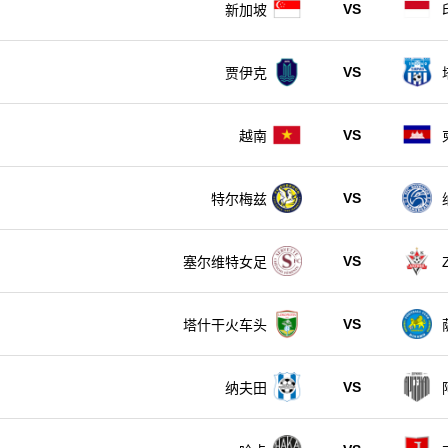
VS
新加坡
VS
贾伊克
VS
越南
VS
特尔梅兹
VS
塞尔维特女足
VS
塔什干火车头
VS
纳夫田