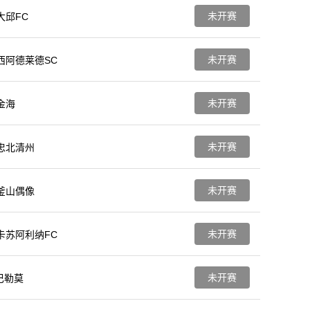
未开赛
大邱FC
未开赛
西阿德莱德SC
未开赛
金海
未开赛
忠北清州
未开赛
釜山偶像
未开赛
卡苏阿利纳FC
未开赛
巴勒莫