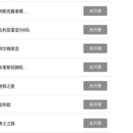
未开赛
明斯克戴拿模女
足
未开赛
比利亚雷亚尔B队
未开赛
阿尔梅里亚
未开赛
布里斯班狮吼青
年队
未开赛
地铁之星
未开赛
廷布联
未开赛
勇士之路