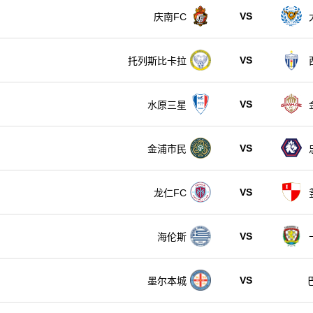
VS
庆南FC
VS
托列斯比卡拉
VS
水原三星
VS
金浦市民
VS
龙仁FC
VS
海伦斯
VS
墨尔本城