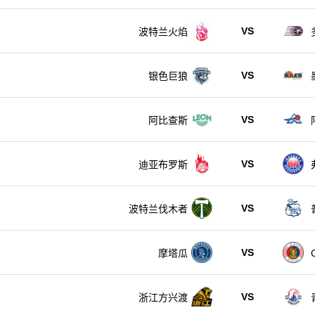
VS
波特兰火焰
VS
银色巨狼
VS
阿比查斯
VS
迪亚布罗斯
VS
波特兰伐木者
VS
摩塔瓜
VS
浙江方兴渡