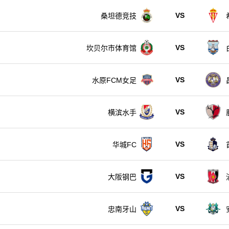
VS
桑坦德竞技
VS
坎贝尔市体育馆
VS
水原FCM女足
VS
横滨水手
VS
华城FC
VS
大阪钢巴
VS
忠南牙山