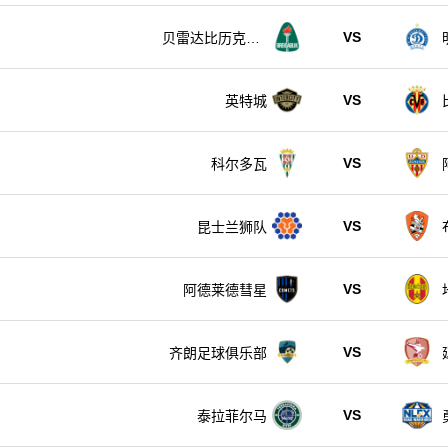
VS
贝雷达比历克女
足
VS
英特城
VS
科尔多瓦
VS
昆士兰狮队
VS
阿德莱德彗星
VS
齐朗足球俱乐部
VS
泰拉菲尔马