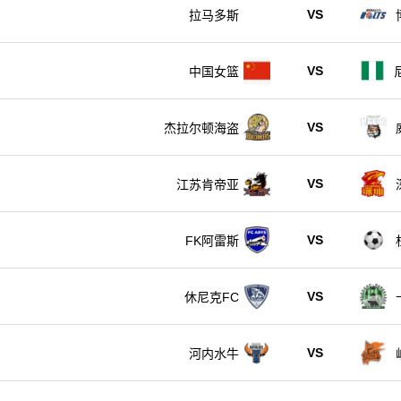
VS
拉马多斯
VS
中国女篮
VS
杰拉尔顿海盗
VS
江苏肯帝亚
VS
FK阿雷斯
VS
休尼克FC
VS
河内水牛