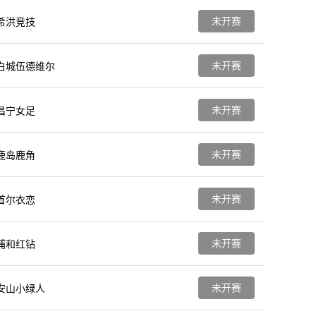
未开赛
希洪竞技
未开赛
白城伍德维尔
未开赛
昌宁女足
未开赛
鹿岛鹿角
未开赛
首尔衣恋
未开赛
浦和红钻
未开赛
安山小绿人