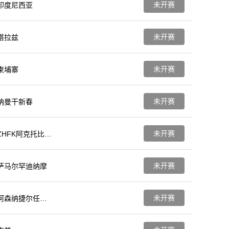
未开赛
印度尼西亚
未开赛
塔拉兹
未开赛
柬埔寨
未开赛
纳曼干新春
未开赛
ZHFK阿克托比女
足
未开赛
萨马尔罕迪纳摩
未开赛
阿森纳捷尔任斯
克