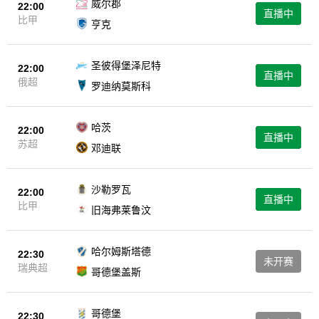
威尔郡
22:00
直播中
比甲
亨克
圣彼得堡泽尼特
22:00
直播中
俄超
罗迪纳莫斯科
哈茨
22:00
直播中
苏超
邓迪联
沙勒罗瓦
22:00
直播中
比甲
旧海弗莱鲁汶
哈尔姆斯塔德
22:30
未开赛
瑞典超
哥德堡盖斯
哥德堡
22:30