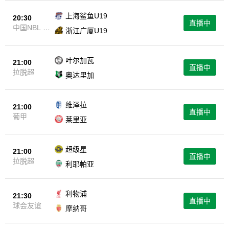
上海鲨鱼U19
20:30
直播中
中国NBL U
浙江广厦U19
19
叶尔加瓦
21:00
直播中
拉脱超
奥达里加
维泽拉
21:00
直播中
葡甲
莱里亚
超级星
21:00
直播中
拉脱超
利耶帕亚
利物浦
21:30
直播中
球会友谊
摩纳哥