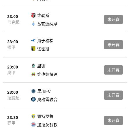
维勒斯
23:00
未开赛
乌克超
基辅迪纳摩
海于格松
23:00
未开赛
挪甲
诺霍斯
里德
23:00
未开赛
奥甲
维也纳快速
里加FC
23:00
未开赛
拉脱超
奥格雷联合
佩特罗鲁
23:30
未开赛
罗甲
加拉茨钢铁