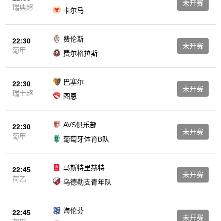
未开赛
瑞典超
卡尔马
费伦斯
22:30
未开赛
葡甲
费尔格拉斯
巴塞尔
22:30
未开赛
瑞士超
图恩
AVS俱乐部
22:30
未开赛
葡甲
葡萄牙体育B队
马斯特里赫特
22:45
未开赛
荷乙
乌德勒支青年队
海伦芬
22:45
未开赛