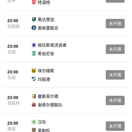
荷甲
特温特
奥达里加
23:00
未开赛
拉脱超
奥格雷联合
格拉斯哥流浪者
23:00
未开赛
苏超
希伯尼安
埃尔维斯
23:00
未开赛
芬超
玛丽港
曼斯菲尔德
23:00
未开赛
英联杯
谢菲尔德联队
汉坎
23:00
未开赛
挪超
奥勒松