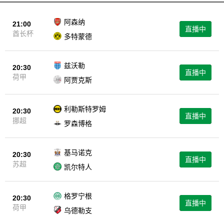
【看球通】
还为您提供足球录像、欧洲杯录像、五大联赛录像回放
等体育比赛的录像回放服务。这意味着，即使您错过了某场比赛的直
阿森纳
21:00
直播中
播，也可以随时通过我们的平台回顾比赛精彩瞬间；我们还提供比赛
酋长杯
多特蒙德
【看
视频、集锦等内容，让您随时随地畅享体育盛宴。 总而言之，
球通】
致力于为您带来最优质、最便捷的体育赛事观看体验；无论您
兹沃勒
20:30
是NBA迷还是足球爱好者，我们都能满足您的观赛需求，让您尽情享
直播中
荷甲
阿贾克斯
【看球通】
受体育的魅力。选择
，就是选择了与全球体育爱好者一
同分享激情的机会！
利勒斯特罗姆
20:30
直播中
挪超
罗森博格
基马诺克
20:30
直播中
苏超
凯尔特人
格罗宁根
20:30
直播中
荷甲
乌德勒支