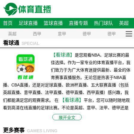
首页
足球直播
篮球直播
直播专题
热门球队
英超
英超
西甲
意甲
德甲
德甲
看球通
SPECIAL
【看球通】
是您观看NBA、足球比赛的最
佳选择。作为一家专业的体育直播平台，我
们致力于为广大体育迷提供最新、最全的体
育赛事直播服务。无论您是热衷于NBA直
播、CBA直播，还是对足球直播、欧洲杯直播、五大联赛直播（包括
英超直播、意甲直播、法甲直播、德甲直播、西甲直播）感兴趣，我
【看球通】
们都能满足您的观赛需求。 在
平台，您可以随时随地观
看到高清在线直播的足球比赛。不论是英超、意甲、法甲、德甲还是
西甲，我们都能为您呈现每一场比赛的精彩瞬间，让您尽情感受足球
展开全文
带来的激情和乐趣，与此同时，我们也提供NBA直播等热门赛事的直
更多赛事
播服务，确保您不会错过任何一场精彩的比赛。 除了直播服务，
GAMES LIVING