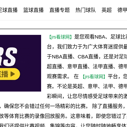
足球直播
篮球直播
直播专题
热门球队
英超
德
是您观看NBA、足球
【jrs看球网】
台，我们致力于为广大体育迷提供
于NBA直播、CBA直播，还是对
超直播、意甲直播、法甲直播、德
观赛需求。 在
平台，
【jrs看球网】
赛。不论是英超、意甲、法甲、德
彩瞬间，让您尽情感受足球带来的激
，确保您不会错过任何一场精彩的比赛。 除了直播服务
放等体育比赛的录像回放服务。这意味着，即使您错过了
我们还提供比赛视频、集锦等内容，让您随时随地畅享体