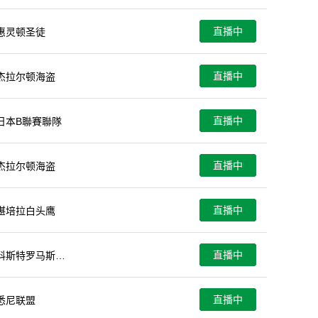
直播中
惠灵顿圣徒
直播中
杰拉尔顿海盗
直播中
日本B聯賽聯隊
直播中
杰拉尔顿海盗
直播中
堪培拉白头鹰
直播中
科斯特罗马斯巴
达
直播中
悉尼联盟