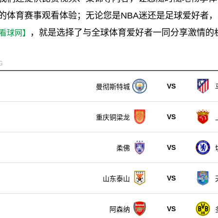
的体育赛事观看体验；无论您是NBA迷还是足球爱好者
，就是选择了与全球体育爱好者一同分享激情的
rs看球网】
G
VS
曼彻斯特城
VS
重庆铜梁龙
VS
柔佛
VS
山东泰山
VS
阿森纳