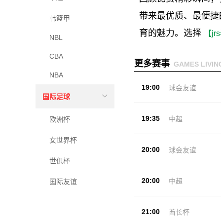
带来最优质、最便捷
韩篮甲
育的魅力。选择
【j
NBL
CBA
更多赛事
GAMES LIVIN
NBA
19:00
球会友谊
国际足球
19:35
中超
欧洲杯
女世界杯
20:00
球会友谊
世俱杯
20:00
中超
国际友谊
21:00
酋长杯