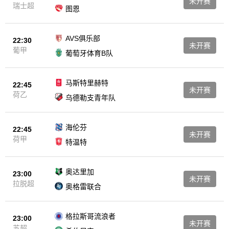
未开赛
瑞士超
图恩
AVS俱乐部
22:30
未开赛
葡甲
葡萄牙体育B队
马斯特里赫特
22:45
未开赛
荷乙
乌德勒支青年队
海伦芬
22:45
未开赛
荷甲
特温特
奥达里加
23:00
未开赛
拉脱超
奥格雷联合
格拉斯哥流浪者
23:00
未开赛
苏超