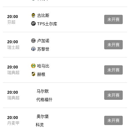
古比斯
20:00
未开赛
芬超
TPS土尔库
卢加诺
20:00
未开赛
瑞士超
苏黎世
哈马比
20:00
未开赛
瑞典超
赫根
马尔默
20:00
未开赛
瑞典超
代格福什
奥尔堡
20:00
未开赛
丹麦甲
科灵