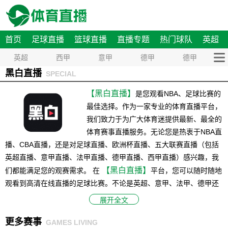
首页
足球直播
篮球直播
直播专题
热门球队
英超
英超
西甲
意甲
德甲
德甲
黑白直播
SPECIAL
【黑白直播】
是您观看NBA、足球比赛的
最佳选择。作为一家专业的体育直播平台，
我们致力于为广大体育迷提供最新、最全的
体育赛事直播服务。无论您是热衷于NBA直
播、CBA直播，还是对足球直播、欧洲杯直播、五大联赛直播（包括
英超直播、意甲直播、法甲直播、德甲直播、西甲直播）感兴趣，我
【黑白直播】
们都能满足您的观赛需求。 在
平台，您可以随时随地
观看到高清在线直播的足球比赛。不论是英超、意甲、法甲、德甲还
是西甲，我们都能为您呈现每一场比赛的精彩瞬间，让您尽情感受足
展开全文
球带来的激情和乐趣，与此同时，我们也提供NBA直播等热门赛事的
更多赛事
直播服务，确保您不会错过任何一场精彩的比赛。 除了直播服务，
GAMES LIVING