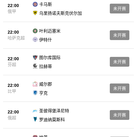
卡马斯
22:00
未开赛
俄甲
乌里扬诺夫斯克伏尔加
叶利迈塞米
22:00
未开赛
哈萨克超
伊特什
图尔库国际
22:00
未开赛
芬超
拉赫蒂
威尔郡
22:00
未开赛
比甲
亨克
圣彼得堡泽尼特
22:00
未开赛
俄超
罗迪纳莫斯科