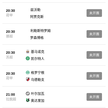
兹沃勒
20:30
未开赛
荷甲
阿贾克斯
利勒斯特罗姆
20:30
未开赛
挪超
罗森博格
基马诺克
20:30
未开赛
苏超
凯尔特人
格罗宁根
20:30
未开赛
荷甲
乌德勒支
叶尔加瓦
21:00
未开赛
拉脱超
奥达里加