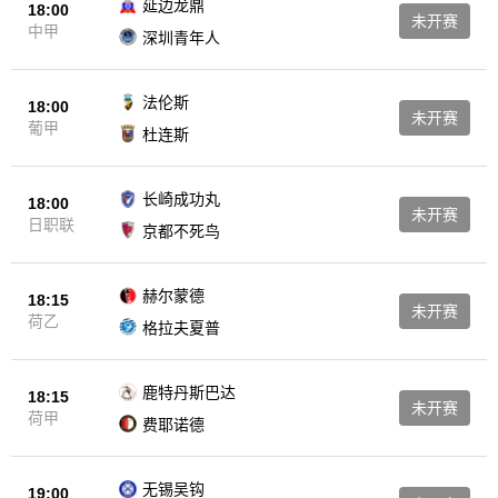
延边龙鼎
18:00
未开赛
中甲
深圳青年人
法伦斯
18:00
未开赛
葡甲
杜连斯
长崎成功丸
18:00
未开赛
日职联
京都不死鸟
赫尔蒙德
18:15
未开赛
荷乙
格拉夫夏普
鹿特丹斯巴达
18:15
未开赛
荷甲
费耶诺德
无锡吴钩
19:00