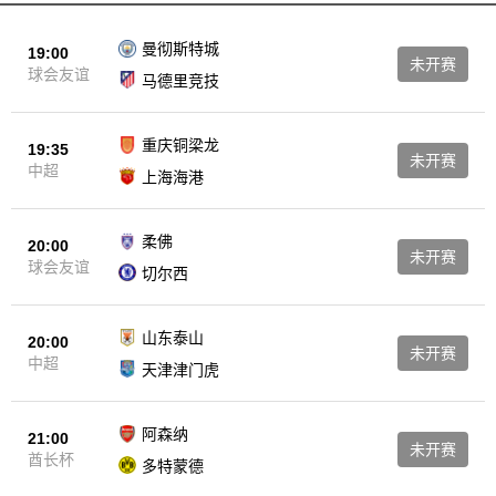
【黑白直播】
还为您提供足球录像、欧洲杯录像、五大联赛录像回
放等体育比赛的录像回放服务。这意味着，即使您错过了某场比赛的
曼彻斯特城
19:00
未开赛
直播，也可以随时通过我们的平台回顾比赛精彩瞬间；我们还提供比
球会友谊
马德里竞技
赛视频、集锦等内容，让您随时随地畅享体育盛宴。 总而言之，
【黑白直播】
致力于为您带来最优质、最便捷的体育赛事观看体
重庆铜梁龙
19:35
验；无论您是NBA迷还是足球爱好者，我们都能满足您的观赛需求，
未开赛
中超
上海海港
【黑白直播】
让您尽情享受体育的魅力。选择
，就是选择了与全球
体育爱好者一同分享激情的机会！
柔佛
20:00
未开赛
球会友谊
切尔西
山东泰山
20:00
未开赛
中超
天津津门虎
阿森纳
21:00
未开赛
酋长杯
多特蒙德