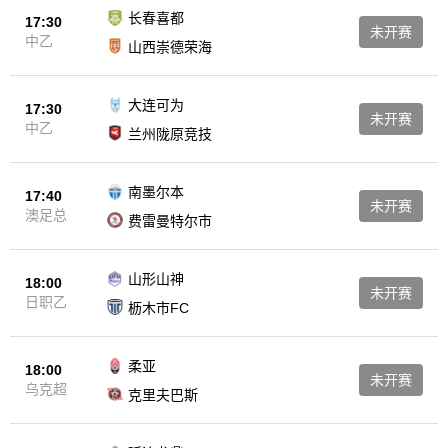
长春喜都
17:30
未开赛
中乙
山西崇德荣海
大连可为
17:30
未开赛
中乙
兰州陇原竞技
南墨尔本
17:40
未开赛
澳足总
费雷曼特尔市
山形山神
18:00
未开赛
日职乙
枥木市FC
柔亚
18:00
未开赛
乌克超
克里夫巴斯