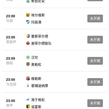
希伯尼安
埃尔维斯
23:00
未开赛
芬超
玛丽港
曼斯菲尔德
23:00
未开赛
英联杯
谢菲尔德联队
汉坎
23:00
未开赛
挪超
奥勒松
维勒斯
23:00
未开赛
乌克超
基辅迪纳摩
海于格松
23:00
未开赛
挪甲
诺霍斯