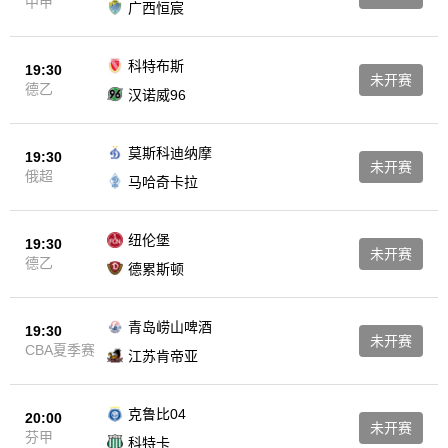
中甲
广西恒宸
科特布斯
19:30
未开赛
德乙
汉诺威96
莫斯科迪纳摩
19:30
未开赛
俄超
马哈奇卡拉
纽伦堡
19:30
未开赛
德乙
德累斯顿
青岛崂山啤酒
19:30
未开赛
CBA夏季赛
江苏肯帝亚
克鲁比04
20:00
未开赛
芬甲
科特卡