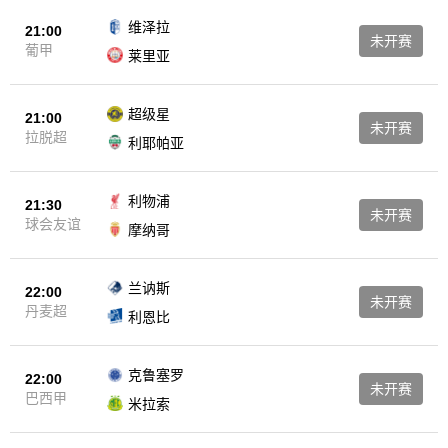
维泽拉
21:00
未开赛
葡甲
莱里亚
超级星
21:00
未开赛
拉脱超
利耶帕亚
利物浦
21:30
未开赛
球会友谊
摩纳哥
兰讷斯
22:00
未开赛
丹麦超
利恩比
克鲁塞罗
22:00
未开赛
巴西甲
米拉索