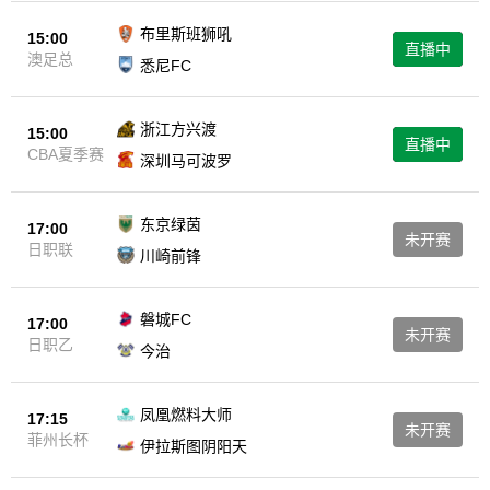
布里斯班狮吼
15:00
直播中
澳足总
悉尼FC
浙江方兴渡
15:00
直播中
CBA夏季赛
深圳马可波罗
东京绿茵
17:00
未开赛
日职联
川崎前锋
磐城FC
17:00
未开赛
日职乙
今治
凤凰燃料大师
17:15
未开赛
菲州长杯
伊拉斯图阴阳天