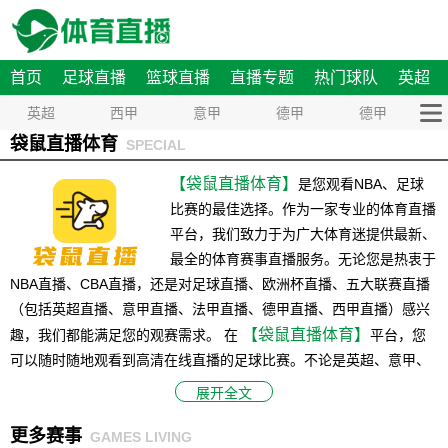
首页
足球直播
篮球直播
直播专题
热门球队
英超
英超
西甲
意甲
德甲
德甲
袋鼠直播体育
SPECIAL
【袋鼠直播体育】
是您观看NBA、足球
比赛的最佳选择。作为一家专业的体育直播
平台，我们致力于为广大体育迷提供最新、
最全的体育赛事直播服务。无论您是热衷于
NBA直播、CBA直播，还是对足球直播、欧洲杯直播、五大联赛直播
（包括英超直播、意甲直播、法甲直播、德甲直播、西甲直播）感兴
【袋鼠直播体育】
趣，我们都能满足您的观赛需求。 在
平台，您
可以随时随地观看到高清在线直播的足球比赛。不论是英超、意甲、
法甲、德甲还是西甲，我们都能为您呈现每一场比赛的精彩瞬间，让
展开全文
您尽情感受足球带来的激情和乐趣，与此同时，我们也提供NBA直播
更多赛事
等热门赛事的直播服务，确保您不会错过任何一场精彩的比赛。 除了
GAMES LIVING