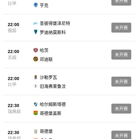
未开赛
比甲
亨克
圣彼得堡泽尼特
22:00
未开赛
俄超
罗迪纳莫斯科
哈茨
22:00
未开赛
苏超
邓迪联
沙勒罗瓦
22:00
未开赛
比甲
旧海弗莱鲁汶
哈尔姆斯塔德
22:30
未开赛
瑞典超
哥德堡盖斯
哥德堡
22:30
未开赛
瑞典超