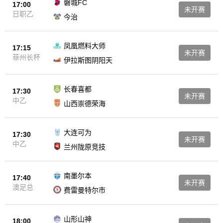
磐城FC
17:00
未开赛
日职乙
今治
凤凰燃料大师
17:15
未开赛
菲州长杯
伊拉斯图阴阳天
长春喜都
17:30
未开赛
中乙
山西崇德荣海
大连可为
17:30
未开赛
中乙
兰州陇原竞技
南墨尔本
17:40
未开赛
澳足总
费雷曼特尔市
山形山神
18:00