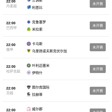
兰讷斯
22:00
未开赛
丹麦超
利恩比
克鲁塞罗
22:00
未开赛
巴西甲
米拉索
卡马斯
22:00
未开赛
俄甲
乌里扬诺夫斯克伏尔加
叶利迈塞米
22:00
未开赛
哈萨克超
伊特什
图尔库国际
22:00
未开赛
芬超
拉赫蒂
威尔郡
22:00