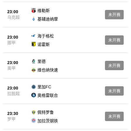
维勒斯
23:00
未开赛
乌克超
基辅迪纳摩
海于格松
23:00
未开赛
挪甲
诺霍斯
里德
23:00
未开赛
奥甲
维也纳快速
里加FC
23:00
未开赛
拉脱超
奥格雷联合
佩特罗鲁
23:30
未开赛
罗甲
加拉茨钢铁