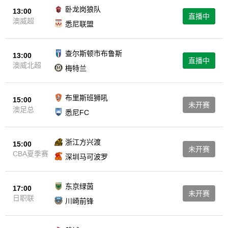
卧龙岗狼队
13:00
直播中
澳威超
悉尼联盟
查尔斯顿市布鲁斯
13:00
直播中
澳威北超
梅特兰
布里斯班狮吼
15:00
未开赛
澳足总
悉尼FC
浙江方兴渡
15:00
未开赛
CBA夏季赛
深圳马可波罗
东京绿茵
17:00
未开赛
日职联
川崎前锋