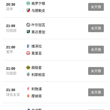
格罗宁根
20:30
未开赛
荷甲
乌德勒支
叶尔加瓦
21:00
未开赛
拉脱超
奥达里加
维泽拉
21:00
未开赛
葡甲
莱里亚
超级星
21:00
未开赛
拉脱超
利耶帕亚
利物浦
21:30
未开赛
球会友谊
摩纳哥