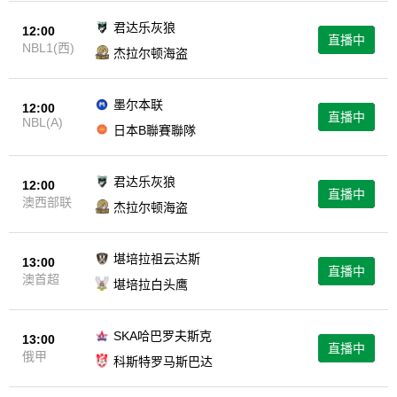
君达乐灰狼
12:00
直播中
NBL1(西)
杰拉尔顿海盗
墨尔本联
12:00
直播中
NBL(A)
日本B聯賽聯隊
君达乐灰狼
12:00
直播中
澳西部联
杰拉尔顿海盗
堪培拉祖云达斯
13:00
直播中
澳首超
堪培拉白头鹰
SKA哈巴罗夫斯克
13:00
直播中
俄甲
科斯特罗马斯巴达