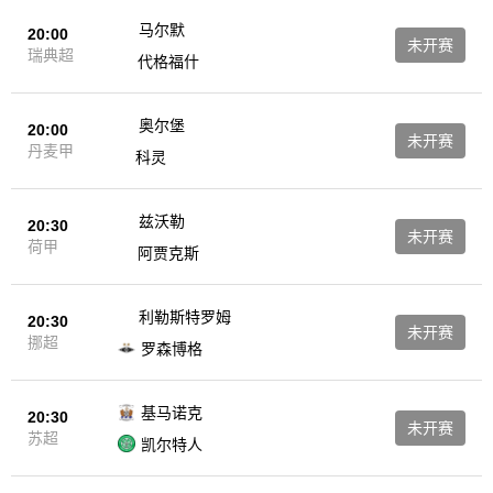
马尔默
20:00
未开赛
瑞典超
代格福什
奥尔堡
20:00
未开赛
丹麦甲
科灵
兹沃勒
20:30
未开赛
荷甲
阿贾克斯
利勒斯特罗姆
20:30
未开赛
挪超
罗森博格
基马诺克
20:30
未开赛
苏超
凯尔特人