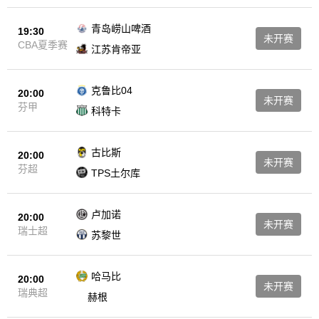
青岛崂山啤酒
19:30
未开赛
CBA夏季赛
江苏肯帝亚
克鲁比04
20:00
未开赛
芬甲
科特卡
古比斯
20:00
未开赛
芬超
TPS土尔库
卢加诺
20:00
未开赛
瑞士超
苏黎世
哈马比
20:00
未开赛
瑞典超
赫根