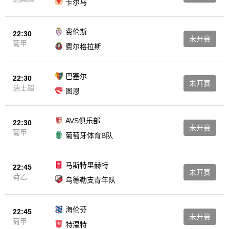
卡尔马
费伦斯
22:30
未开赛
葡甲
费尔格拉斯
巴塞尔
22:30
未开赛
瑞士超
图恩
AVS俱乐部
22:30
未开赛
葡甲
葡萄牙体育B队
马斯特里赫特
22:45
未开赛
荷乙
乌德勒支青年队
海伦芬
22:45
未开赛
荷甲
特温特