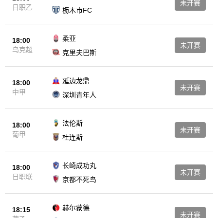
未开赛
日职乙
枥木市FC
柔亚
18:00
未开赛
乌克超
克里夫巴斯
延边龙鼎
18:00
未开赛
中甲
深圳青年人
法伦斯
18:00
未开赛
葡甲
杜连斯
长崎成功丸
18:00
未开赛
日职联
京都不死鸟
赫尔蒙德
18:15
未开赛