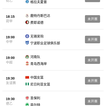
荷乙
格拉夫夏普
鹿特丹斯巴达
18:15
未开赛
荷甲
费耶诺德
无锡吴钩
19:00
未开赛
中甲
宁波职业足球俱乐部
河南队
19:00
未开赛
中超
青岛西海岸
中国女篮
19:30
未开赛
友谊赛
尼日利亚女篮
圣保利
19:30
未开赛
德乙
菲尔特