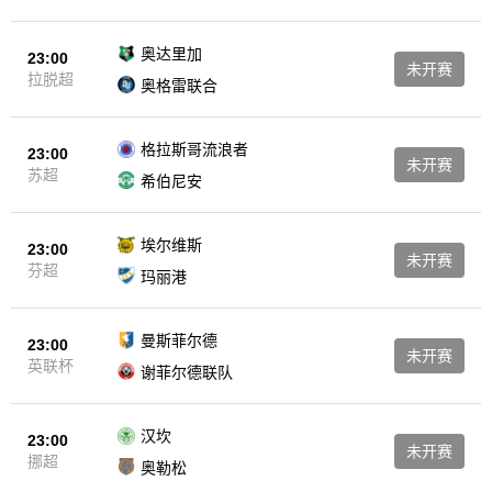
奥达里加
23:00
未开赛
拉脱超
奥格雷联合
格拉斯哥流浪者
23:00
未开赛
苏超
希伯尼安
埃尔维斯
23:00
未开赛
芬超
玛丽港
曼斯菲尔德
23:00
未开赛
英联杯
谢菲尔德联队
汉坎
23:00
未开赛
挪超
奥勒松