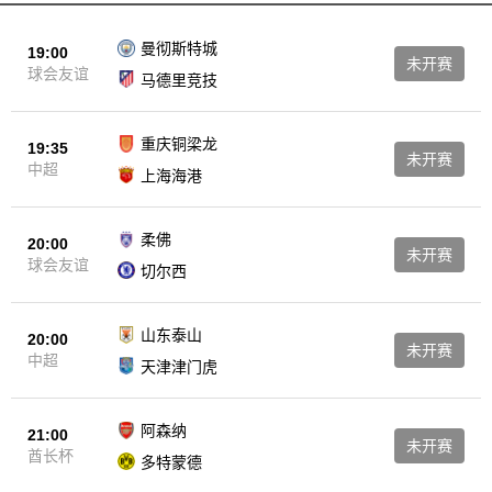
【袋鼠直播体育】
直播服务，
还为您提供足球录像、欧洲杯录像、
五大联赛录像回放等体育比赛的录像回放服务。这意味着，即使您错
曼彻斯特城
19:00
未开赛
过了某场比赛的直播，也可以随时通过我们的平台回顾比赛精彩瞬
球会友谊
马德里竞技
间；我们还提供比赛视频、集锦等内容，让您随时随地畅享体育盛
【袋鼠直播体育】
宴。 总而言之，
致力于为您带来最优质、最便
重庆铜梁龙
19:35
捷的体育赛事观看体验；无论您是NBA迷还是足球爱好者，我们都能
未开赛
中超
上海海港
【袋鼠直播体
满足您的观赛需求，让您尽情享受体育的魅力。选择
育】
，就是选择了与全球体育爱好者一同分享激情的机会！
柔佛
20:00
未开赛
球会友谊
切尔西
山东泰山
20:00
未开赛
中超
天津津门虎
阿森纳
21:00
未开赛
酋长杯
多特蒙德