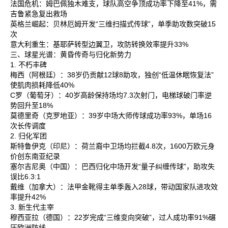
法国危机‌：姆巴佩独木难支，球队高空争顶成功率下降至41%，需
吉鲁紧急复出救场‌
英格兰崛起‌：贝林厄姆开发“三维扫描式传球”，单季助攻数突破15
次‌
意大利重生‌：基耶萨转型边翼卫，攻防转换效率提升33%‌
三、球星光谱：黄昏传奇与归化新势力
1. 不朽丰碑
梅西‌（阿根廷）：38岁仍贡献12球8助攻，独创“低温休眠恢复法”
使肌肉损耗降低40%‌
C罗‌（葡萄牙）：40岁高龄保持场均7.3次射门，电梯球破门率逆
势回升至18%‌
莫德里奇‌（克罗地亚）：39岁中场大师传球成功率93%，单场16
次长传调度‌
2. 归化军团
斯特鲁伊克‌（印尼）：荷兰裔中卫场均拦截4.8次，1600万欧元身
价创东南亚纪录‌
塞尔吉尼奥‌（中国）：巴西归化中场开发“量子纠缠传球”，助攻失
误比6.3:1‌
戴维‌（加拿大）：法甲金靴得主单季轰入28球，带动国家队进攻效
率提升42%‌
3. 新生代主宰
穆西亚拉‌（德国）：22岁完成“三维变向突破”，过人成功率91%碾
压欧洲防线‌