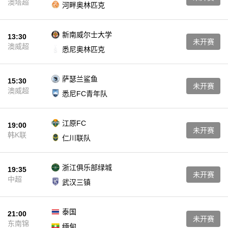
澳塔超
河畔奥林匹克
新南威尔士大学
13:30
未开赛
澳威超
悉尼奥林匹克
萨瑟兰鲨鱼
15:30
未开赛
澳威超
悉尼FC青年队
江原FC
19:00
未开赛
韩K联
仁川联队
浙江俱乐部绿城
19:35
未开赛
中超
武汉三镇
泰国
21:00
未开赛
东南锦
缅甸