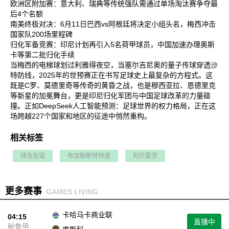
欧洲区附加赛‌：意大利、瑞典等传统强队需通过单场淘汰赛争夺最
后4个名额‌
南美终极对决‌：6月11日巴西vs阿根廷将决定小组头名，梅西冲击
国家队200场里程碑‌
归化军备竞赛‌：印尼计划再引入5名荷甲球员，中国加速办理奥斯
卡等第二批归化手续‌
当梅西的电梯球划过利雅得夜空，当塞尔吉尼奥的量子传球穿透沙
特防线，2025年的世预赛正在书写足球史上最复杂的方程式。这
既是C罗、莫德里奇等传奇的黄昏之战，也是穆西亚拉、恩德里克
等新星的加冕舞台，更是印尼归化军团与中国足球改革的力量碰
撞。正如DeepSeek人工智能预测：足球世界的权力格局，正在这
场跨越227个国家和地区的征途中悄然重构‌。
相关标签
球会友谊
布加勒斯特快速
利贝雷茨
更多赛事
GAMES LIVING
卡哈马卡商业联
04:15
直播中
秘鲁甲