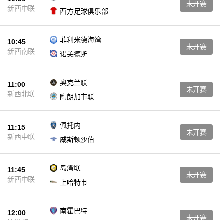
未开赛
新西中联
西方足球俱乐部
菲利米德海湾
10:45
未开赛
新西南联
诺美德斯
奥克兰联
11:00
未开赛
新西北联
陶朗加市联
佩托内
11:15
未开赛
新西中联
威斯顿沙伯
岛湾联
11:45
未开赛
新西中联
上哈特市
南霍巴特
12:00
未开赛