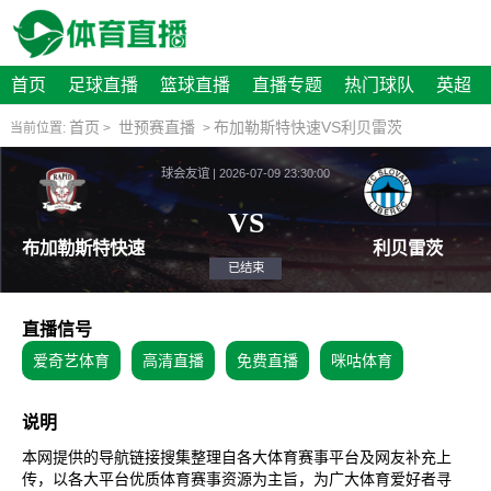
首页
足球直播
篮球直播
直播专题
热门球队
英超
首页
世预赛直播
布加勒斯特快速VS利贝雷茨
当前位置:
>
>
球会友谊 | 2026-07-09 23:30:00
VS
布加勒斯特快速
利
已结束
直播信号
爱奇艺体育
高清直播
免费直播
咪咕体育
说明
本网提供的导航链接搜集整理自各大体育赛事平台及网友补充上
传，以各大平台优质体育赛事资源为主旨，为广大体育爱好者寻