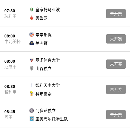
皇家托马亚波
07:30
未开赛
玻利甲
奥鲁罗
辛辛那提
08:00
未开赛
中北美杯
美洲狮
基多体育大学
08:00
未开赛
厄瓜甲
山谷独立
智利天主大学
08:30
未开赛
智利甲
科布雷索
门多萨独立
08:45
未开赛
阿甲
里奥夸尔托学生队