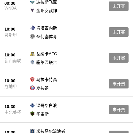
达拉斯飞翼
09:30
未开赛
WNBA
金州女武神
肯塔吉内斯
10:00
未开赛
哥斯甲
圣何塞体育
瓦纳卡AFC
10:00
未开赛
新西南联
塞尔温联合
马拉卡特高
10:00
未开赛
危地甲
夏拉祖
温哥华白浪
10:30
未开赛
中北美杯
华雷斯
米拉马尔流浪者
10:30