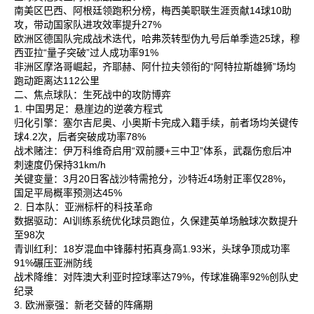
南美区‌巴西、阿根廷领跑积分榜，梅西美职联生涯贡献14球10助
攻，带动国家队进攻效率提升27%‌
欧洲区‌德国队完成战术迭代，哈弗茨转型伪九号后单季造25球，穆
西亚拉“量子突破”过人成功率91%‌
非洲区‌摩洛哥崛起，齐耶赫、阿什拉夫领衔的“阿特拉斯雄狮”场均
跑动距离达112公里‌
二、焦点球队：生死战中的攻防博弈
1. 中国男足：悬崖边的逆袭方程式
归化引擎‌：塞尔吉尼奥、小奥斯卡完成入籍手续，前者场均关键传
球4.2次，后者突破成功率78%‌
战术赌注‌：伊万科维奇启用“双前腰+三中卫”体系，武磊伤愈后冲
刺速度仍保持31km/h‌
关键变量‌：3月20日客战沙特需抢分，沙特近4场射正率仅28%，
国足平局概率预测达45%‌
2. 日本队：亚洲标杆的科技革命
数据驱动‌：AI训练系统优化球员跑位，久保建英单场触球次数提升
至98次‌
青训红利‌：18岁混血中锋藤村拓真身高1.93米，头球争顶成功率
91%碾压亚洲防线‌
战术降维‌：对阵澳大利亚时控球率达79%，传球准确率92%创队史
纪录‌
3. 欧洲豪强：新老交替的阵痛期