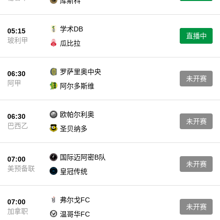
库斯科
学术DB
05:15
直播中
玻利甲
瓜比拉
罗萨里奥中央
06:30
未开赛
阿甲
阿尔多斯维
欧帕尔利奥
06:30
未开赛
巴西乙
圣贝纳多
国际迈阿密B队
07:00
未开赛
美预备联
皇冠传统
弗尔戈FC
07:00
未开赛
加拿职
温哥华FC