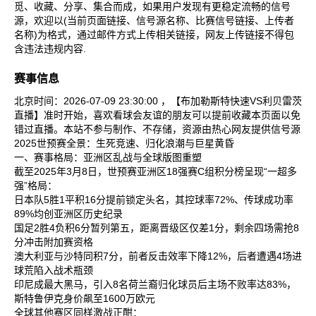
觅、收藏、分享、集合而成，如果用户发现有更稳定流畅的信号
源，欢迎以(当前页面链接、信号源名称、比赛信号链接、上传者
名称)为格式，通过邮件方式上传相关链接，网友上传链接不得包
含违法违规内容.
赛事信息
北京时间：2026-07-09 23:30:00 ，【布加勒斯特快速VS利贝雷茨
直播】准时开始，喜欢看球会友谊的朋友可以提前收藏本页面以免
错过直播。本站不参与制作、不存储，资源由热心网友提供信号源
2025世预赛全景：生死竞速、归化浪潮与巨星黄昏
一、赛事格局：亚洲区乱战与全球版图重塑
截至2025年3月8日，世预赛亚洲区18强赛C组积分榜呈现“一超多
强”格局：
日本队‌5胜1平积16分提前锁定头名，其控球率72%、传球成功率
89%均创亚洲区历史纪录‌
国足‌2胜4负积6分暂列第五，距离晋级区仅差1分，剩余四场需抢8
分冲击附加赛资格‌
澳大利亚‌与‌沙特‌同积7分，前者反击效率下降12%，后者遭遇4场进
球荒陷入战术瓶颈‌
印尼‌成最大黑马，引入8名荷兰裔归化球员后主场不败率达83%，
斯特鲁伊克身价飙至1600万欧元‌
全球其他赛区同样激战正酣：