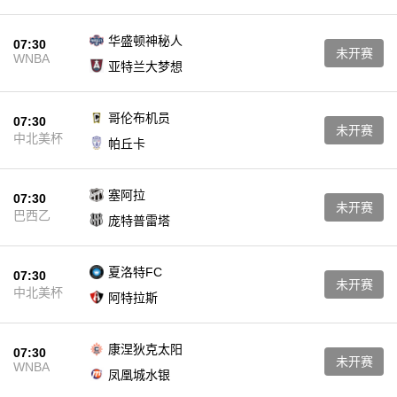
华盛顿神秘人
07:30
未开赛
WNBA
亚特兰大梦想
哥伦布机员
07:30
未开赛
中北美杯
帕丘卡
塞阿拉
07:30
未开赛
巴西乙
庞特普雷塔
夏洛特FC
07:30
未开赛
中北美杯
阿特拉斯
康涅狄克太阳
07:30
未开赛
WNBA
凤凰城水银