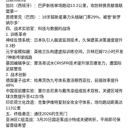
加比‌（西班牙）：巴萨新核单场跑动13.2公里，攻防转换贡献值联
盟第一‌
恩德里克‌（巴西）：18岁超新星暴力头槌破门率29%，被誉“新罗
纳尔多”‌
四、战术实验室：科技与数据的战场
1. 训练革命
神经反馈系统‌：日本队引入脑波监测技术，久保建英决策速度提升
0.3秒‌
元宇宙模拟器‌：英格兰队构建虚拟训练空间，贝林厄姆72小时开发
7种新传球线路‌
基因编辑争议‌：摩洛哥试水CRISPR技术提升球员爆发力，遭国际
足联警告‌
2. 战术创新
德国量子战术‌：哈弗茨伪九号体系激活穆西亚拉，前插效率提升
48%‌
中国双前腰实验‌：塞尔吉尼奥与戴伟浚组成技术双核，关键区域传
球次数提升至42次/场‌
印尼荷兰化改造‌：克鲁伊维特复刻全攻全守体系，场均跑动距离达
113公里‌
五、终极悬念：通往2026的生死门
亚洲区C组混战‌：3月20日国足客战沙特成关键转折，平局即可保
留晋级希望‌