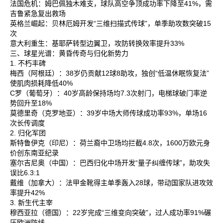
法国危机‌：姆巴佩独木难支，球队高空争顶成功率下降至41%，需
吉鲁紧急复出救场‌
英格兰崛起‌：贝林厄姆开发“三维扫描式传球”，单季助攻数突破15
次‌
意大利重生‌：基耶萨转型边翼卫，攻防转换效率提升33%‌
三、球星光谱：黄昏传奇与归化新势力
1. 不朽丰碑
梅西‌（阿根廷）：38岁仍贡献12球8助攻，独创“低温休眠恢复法”
使肌肉损耗降低40%‌
C罗‌（葡萄牙）：40岁高龄保持场均7.3次射门，电梯球破门率逆
势回升至18%‌
莫德里奇‌（克罗地亚）：39岁中场大师传球成功率93%，单场16
次长传调度‌
2. 归化军团
斯特鲁伊克‌（印尼）：荷兰裔中卫场均拦截4.8次，1600万欧元身
价创东南亚纪录‌
塞尔吉尼奥‌（中国）：巴西归化中场开发“量子纠缠传球”，助攻失
误比6.3:1‌
戴维‌（加拿大）：法甲金靴得主单季轰入28球，带动国家队进攻效
率提升42%‌
3. 新生代主宰
穆西亚拉‌（德国）：22岁完成“三维变向突破”，过人成功率91%碾
压欧洲防线‌