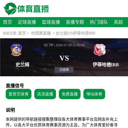
首页
足球直播
篮球直播
直播专题
热门球队
英超
首页
世预赛直播
史兰姆VS伊蒂哈德IBB
当前位置:
>
>
也门甲 | 2026-07-09 21:00:00
VS
史兰姆
伊蒂哈
已结束
直播信号
爱奇艺体育
高清直播
免费直播
咪咕体育
说明
本网提供的导航链接搜集整理自各大体育赛事平台及网友补充上
传，以各大平台优质体育赛事资源为主旨，为广大体育爱好者寻