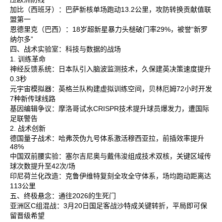
加比‌（西班牙）：巴萨新核单场跑动13.2公里，攻防转换贡献值联
盟第一‌
恩德里克‌（巴西）：18岁超新星暴力头槌破门率29%，被誉“新罗
纳尔多”‌
四、战术实验室：科技与数据的战场
1. 训练革命
神经反馈系统‌：日本队引入脑波监测技术，久保建英决策速度提升
0.3秒‌
元宇宙模拟器‌：英格兰队构建虚拟训练空间，贝林厄姆72小时开发
7种新传球线路‌
基因编辑争议‌：摩洛哥试水CRISPR技术提升球员爆发力，遭国际
足联警告‌
2. 战术创新
德国量子战术‌：哈弗茨伪九号体系激活穆西亚拉，前插效率提升
48%‌
中国双前腰实验‌：塞尔吉尼奥与戴伟浚组成技术双核，关键区域传
球次数提升至42次/场‌
印尼荷兰化改造‌：克鲁伊维特复刻全攻全守体系，场均跑动距离达
113公里‌
五、终极悬念：通往2026的生死门
亚洲区C组混战‌：3月20日国足客战沙特成关键转折，平局即可保
留晋级希望‌