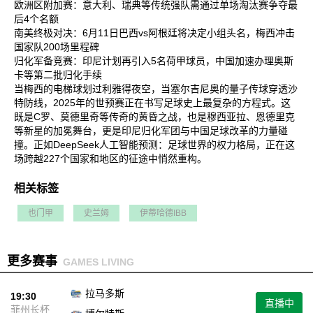
欧洲区附加赛‌：意大利、瑞典等传统强队需通过单场淘汰赛争夺最
后4个名额‌
南美终极对决‌：6月11日巴西vs阿根廷将决定小组头名，梅西冲击
国家队200场里程碑‌
归化军备竞赛‌：印尼计划再引入5名荷甲球员，中国加速办理奥斯
卡等第二批归化手续‌
当梅西的电梯球划过利雅得夜空，当塞尔吉尼奥的量子传球穿透沙
特防线，2025年的世预赛正在书写足球史上最复杂的方程式。这
既是C罗、莫德里奇等传奇的黄昏之战，也是穆西亚拉、恩德里克
等新星的加冕舞台，更是印尼归化军团与中国足球改革的力量碰
撞。正如DeepSeek人工智能预测：足球世界的权力格局，正在这
场跨越227个国家和地区的征途中悄然重构‌。
相关标签
也门甲
史兰姆
伊蒂哈德IBB
更多赛事
GAMES LIVING
拉马多斯
19:30
直播中
菲州长杯