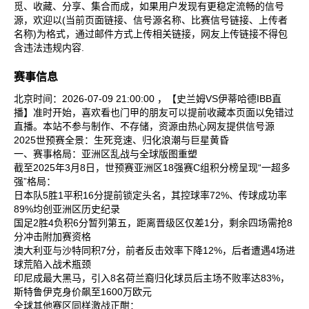
觅、收藏、分享、集合而成，如果用户发现有更稳定流畅的信号
源，欢迎以(当前页面链接、信号源名称、比赛信号链接、上传者
名称)为格式，通过邮件方式上传相关链接，网友上传链接不得包
含违法违规内容.
赛事信息
北京时间：2026-07-09 21:00:00 ，【史兰姆VS伊蒂哈德IBB直
播】准时开始，喜欢看也门甲的朋友可以提前收藏本页面以免错过
直播。本站不参与制作、不存储，资源由热心网友提供信号源
2025世预赛全景：生死竞速、归化浪潮与巨星黄昏
一、赛事格局：亚洲区乱战与全球版图重塑
截至2025年3月8日，世预赛亚洲区18强赛C组积分榜呈现“一超多
强”格局：
日本队‌5胜1平积16分提前锁定头名，其控球率72%、传球成功率
89%均创亚洲区历史纪录‌
国足‌2胜4负积6分暂列第五，距离晋级区仅差1分，剩余四场需抢8
分冲击附加赛资格‌
澳大利亚‌与‌沙特‌同积7分，前者反击效率下降12%，后者遭遇4场进
球荒陷入战术瓶颈‌
印尼‌成最大黑马，引入8名荷兰裔归化球员后主场不败率达83%，
斯特鲁伊克身价飙至1600万欧元‌
全球其他赛区同样激战正酣：