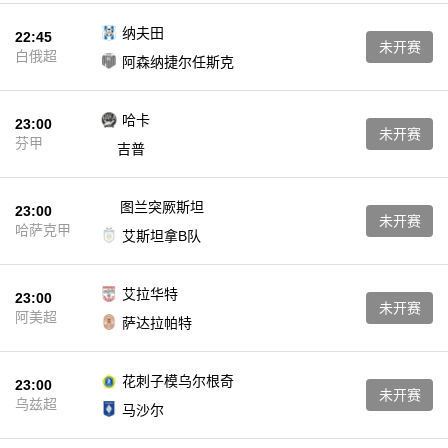
纳夫田
22:45
未开赛
白俄超
阿森纳捷尔任斯克
哈卡
23:00
未开赛
芬甲
吉普
图兰突厥斯坦
23:00
未开赛
哈萨克甲
艾斯坦拿B队
艾拉华特
23:00
未开赛
阿美超
萨达拉帕特
花刺子模乌尔根奇
23:00
未开赛
乌兹超
马沙尔