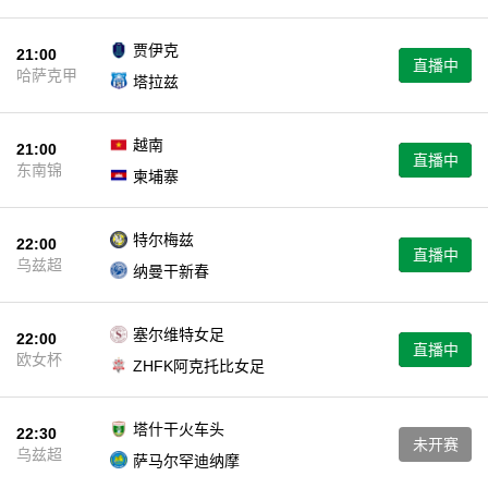
贾伊克
21:00
直播中
哈萨克甲
塔拉兹
越南
21:00
直播中
东南锦
柬埔寨
特尔梅兹
22:00
直播中
乌兹超
纳曼干新春
塞尔维特女足
22:00
直播中
欧女杯
ZHFK阿克托比女足
塔什干火车头
22:30
未开赛
乌兹超
萨马尔罕迪纳摩