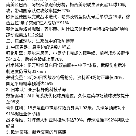
南美区‌巴西、阿根廷领跑积分榜，梅西美职联生涯贡献14球10助
攻，带动国家队进攻效率提升27%‌
欧洲区‌德国队完成战术迭代，哈弗茨转型伪九号后单季造25球，穆
西亚拉“量子突破”过人成功率91%‌
非洲区‌摩洛哥崛起，齐耶赫、阿什拉夫领衔的“阿特拉斯雄狮”场均
跑动距离达112公里‌
二、焦点球队：生死战中的攻防博弈
1. 中国男足：悬崖边的逆袭方程式
归化引擎‌：塞尔吉尼奥、小奥斯卡完成入籍手续，前者场均关键传
球4.2次，后者突破成功率78%‌
战术赌注‌：伊万科维奇启用“双前腰+三中卫”体系，武磊伤愈后冲
刺速度仍保持31km/h‌
关键变量‌：3月20日客战沙特需抢分，沙特近4场射正率仅28%，
国足平局概率预测达45%‌
2. 日本队：亚洲标杆的科技革命
数据驱动‌：AI训练系统优化球员跑位，久保建英单场触球次数提升
至98次‌
青训红利‌：18岁混血中锋藤村拓真身高1.93米，头球争顶成功率
91%碾压亚洲防线‌
战术降维‌：对阵澳大利亚时控球率达79%，传球准确率92%创队史
纪录‌
3. 欧洲豪强：新老交替的阵痛期