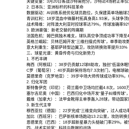
关键变量‌：3月20日客战沙特需抢分，沙特近4场射正率仅2
2. 日本队：亚洲标杆的科技革命
数据驱动‌：AI训练系统优化球员跑位，久保建英单场触球次
青训红利‌：18岁混血中锋藤村拓真身高1.93米，头球争顶
战术降维‌：对阵澳大利亚时控球率达79%，传球准确率92
3. 欧洲豪强：新老交替的阵痛期
法国危机‌：姆巴佩独木难支，球队高空争顶成功率下降至4
英格兰崛起‌：贝林厄姆开发“三维扫描式传球”，单季助攻数
意大利重生‌：基耶萨转型边翼卫，攻防转换效率提升33%‌
三、球星光谱：黄昏传奇与归化新势力
1. 不朽丰碑
梅西‌（阿根廷）：38岁仍贡献12球8助攻，独创“低温休眠
C罗‌（葡萄牙）：40岁高龄保持场均7.3次射门，电梯球破
莫德里奇‌（克罗地亚）：39岁中场大师传球成功率93%，单
2. 归化军团
斯特鲁伊克‌（印尼）：荷兰裔中卫场均拦截4.8次，1600
塞尔吉尼奥‌（中国）：巴西归化中场开发“量子纠缠传球”，助攻
戴维‌（加拿大）：法甲金靴得主单季轰入28球，带动国家队
3. 新生代主宰
穆西亚拉‌（德国）：22岁完成“三维变向突破”，过人成功率
加比‌（西班牙）：巴萨新核单场跑动13.2公里，攻防转换
恩德里克‌（巴西）：18岁超新星暴力头槌破门率29%，被誉
四、战术实验室：科技与数据的战场