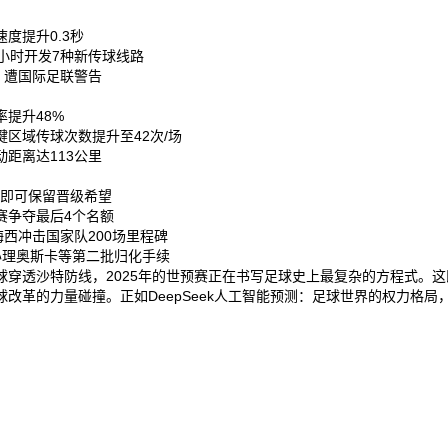
提升0.3秒‌
小时开发7种新传球线路‌
，遭国际足联警告‌
提升48%‌
区域传球次数提升至42次/场‌
距离达113公里‌
即可保留晋级希望‌
争夺最后4个名额‌
西冲击国家队200场里程碑‌
理奥斯卡等第二批归化手续‌
穿透沙特防线，2025年的世预赛正在书写足球史上最复杂的方程式。
革的力量碰撞。正如DeepSeek人工智能预测：足球世界的权力格局，