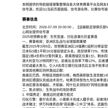
本网提供的导航链接搜集整理自各大体育赛事平台及网友
信号源，欢迎以(当前页面链接、信号源名称、比赛信号链
赛事信息
北京时间：2026-07-09 20:00:00 ，【运输
心网友提供信号源
2025世预赛全景：生死竞速、归化浪潮与巨星黄昏
一、赛事格局：亚洲区乱战与全球版图重塑
截至2025年3月8日，世预赛亚洲区18强赛C组积分榜呈现
日本队‌5胜1平积16分提前锁定头名，其控球率72%、传球
国足‌2胜4负积6分暂列第五，距离晋级区仅差1分，剩余四
澳大利亚‌与‌沙特‌同积7分，前者反击效率下降12%，后者
印尼‌成最大黑马，引入8名荷兰裔归化球员后主场不败率达8
全球其他赛区同样激战正酣：
南美区‌巴西、阿根廷领跑积分榜，梅西美职联生涯贡献14球
欧洲区‌德国队完成战术迭代，哈弗茨转型伪九号后单季造25
非洲区‌摩洛哥崛起，齐耶赫、阿什拉夫领衔的“阿特拉斯雄狮
二、焦点球队：生死战中的攻防博弈
1. 中国男足：悬崖边的逆袭方程式
归化引擎‌：塞尔吉尼奥、小奥斯卡完成入籍手续，前者场均关
战术赌注‌：伊万科维奇启用“双前腰+三中卫”体系，武磊伤愈