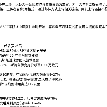
补充上传，以各大平台优质体育赛事资源为主旨，为广大体育爱好者寻觅
接、上传者名称)为格式，通过邮件方式上传相关链接，网友上传链接不得
联足球俱乐部VSBFF学院U19直播】准时开始，喜欢看不丹廷联的朋友可以提
“一超多强”格局：
成功率89%均创亚洲区历史纪录‌
场需抢8分冲击附加赛资格‌
遭遇4场进球荒陷入战术瓶颈‌
3%，斯特鲁伊克身价飙至1600万欧元‌
10助攻，带动国家队进攻效率提升27%‌
球，穆西亚拉“量子突破”过人成功率91%‌
”场均跑动距离达112公里‌
键传球4.2次，后者突破成功率78%‌
后冲刺速度仍保持31km/h‌