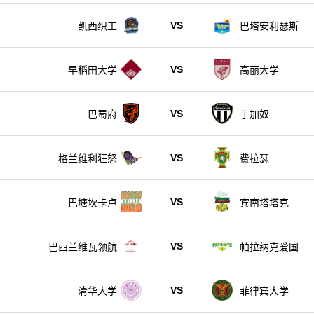
VS
凯西织工
巴塔安利瑟斯
VS
早稻田大学
高丽大学
VS
巴蜀府
丁加奴
VS
格兰维利狂怒
费拉瑟
VS
巴塘坎卡卢
宾南塔塔克
VS
巴西兰维瓦领航
帕拉纳克爱国者
队
VS
清华大学
菲律宾大学