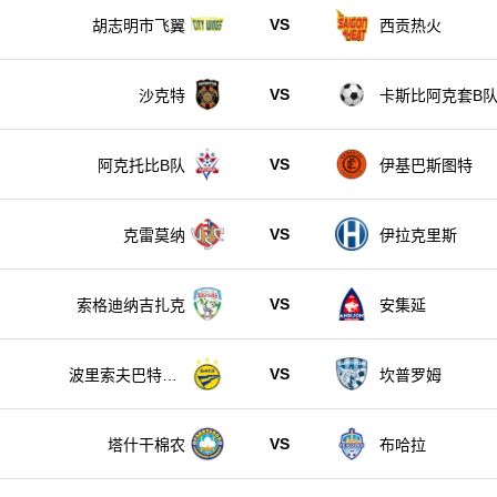
VS
胡志明市飞翼
西贡热火
VS
沙克特
卡斯比阿克套B
VS
阿克托比B队
伊基巴斯图特
VS
克雷莫纳
伊拉克里斯
VS
索格迪纳吉扎克
安集延
VS
波里索夫巴特B
坎普罗姆
队
VS
塔什干棉农
布哈拉