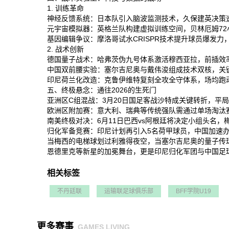
1. 训练革命
神经反馈系统‌：日本队引入脑波监测技术，久保建英决策速度
元宇宙模拟器‌：英格兰队构建虚拟训练空间，贝林厄姆72
基因编辑争议‌：摩洛哥试水CRISPR技术提升球员爆发力
2. 战术创新
德国量子战术‌：哈弗茨伪九号体系激活穆西亚拉，前插效率
中国双前腰实验‌：塞尔吉尼奥与戴伟浚组成技术双核，关键
印尼荷兰化改造‌：克鲁伊维特复刻全攻全守体系，场均跑动
五、终极悬念：通往2026的生死门
亚洲区C组混战‌：3月20日国足客战沙特成关键转折，平局
欧洲区附加赛‌：意大利、瑞典等传统强队需通过单场淘汰赛
南美终极对决‌：6月11日巴西vs阿根廷将决定小组头名，梅
归化军备竞赛‌：印尼计划再引入5名荷甲球员，中国加速办
当梅西的电梯球划过利雅得夜空，当塞尔吉尼奥的量子传球
恩德里克等新星的加冕舞台，更是印尼归化军团与中国足球改
相关标签
不丹廷联
运输联足球俱乐部
BFF学院U19
更多赛事
GAMES LIVING