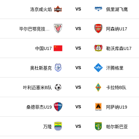
VS
洛京咸火焰
佩里湖飞鹰
VS
毕尔巴鄂竞技U1
阿森纳U17
7
VS
中国U17
勒沃库森U17
VS
奥杜斯基克
汗腾格里
VS
叶利迈塞米B队
卡拉特B队
VS
桑德菲杰U19
阿萨纳U19
VS
万隆
帕尔斯巴亚