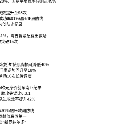
8%，国足平局概率预测达45%‌
数提升至98次‌
成功率91%碾压亚洲防线‌
%创队史纪录‌
1%，需吉鲁紧急复出救场‌
突破15次‌
恢复法”使肌肉损耗降低40%‌
门率逆势回升至18%‌
场16次长传调度‌
万欧元身价创东南亚纪录‌
失误比6.3:1‌
进攻效率提升42%‌
91%碾压欧洲防线‌
贡献值联盟第一‌
“新罗纳尔多”‌