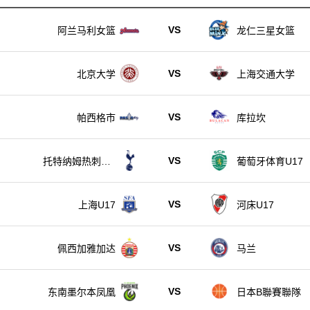
VS
阿兰马利女篮
龙仁三星女篮
VS
北京大学
上海交通大学
VS
帕西格市
库拉坎
VS
托特纳姆热刺U1
葡萄牙体育U17
7
VS
上海U17
河床U17
VS
佩西加雅加达
马兰
VS
东南墨尔本凤凰
日本B聯賽聯隊