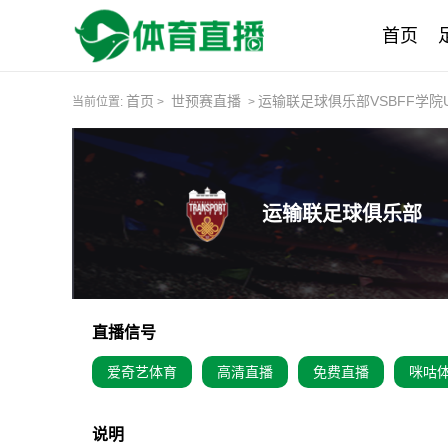
首页
首页
世预赛直播
运输联足球俱乐部VSBFF学院U
当前位置:
>
>
运输联足球俱乐部
直播信号
爱奇艺体育
高清直播
免费直播
咪咕
说明