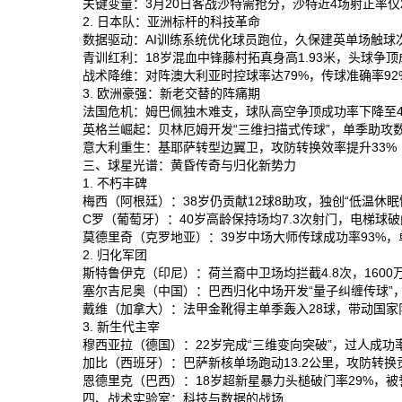
关键变量‌：3月20日客战沙特需抢分，沙特近4场射正率仅2
2. 日本队：亚洲标杆的科技革命
数据驱动‌：AI训练系统优化球员跑位，久保建英单场触球次
青训红利‌：18岁混血中锋藤村拓真身高1.93米，头球争顶
战术降维‌：对阵澳大利亚时控球率达79%，传球准确率92
3. 欧洲豪强：新老交替的阵痛期
法国危机‌：姆巴佩独木难支，球队高空争顶成功率下降至4
英格兰崛起‌：贝林厄姆开发“三维扫描式传球”，单季助攻数
意大利重生‌：基耶萨转型边翼卫，攻防转换效率提升33%‌
三、球星光谱：黄昏传奇与归化新势力
1. 不朽丰碑
梅西‌（阿根廷）：38岁仍贡献12球8助攻，独创“低温休眠
C罗‌（葡萄牙）：40岁高龄保持场均7.3次射门，电梯球破
莫德里奇‌（克罗地亚）：39岁中场大师传球成功率93%，单
2. 归化军团
斯特鲁伊克‌（印尼）：荷兰裔中卫场均拦截4.8次，1600
塞尔吉尼奥‌（中国）：巴西归化中场开发“量子纠缠传球”，助攻
戴维‌（加拿大）：法甲金靴得主单季轰入28球，带动国家队
3. 新生代主宰
穆西亚拉‌（德国）：22岁完成“三维变向突破”，过人成功率
加比‌（西班牙）：巴萨新核单场跑动13.2公里，攻防转换
恩德里克‌（巴西）：18岁超新星暴力头槌破门率29%，被誉
四、战术实验室：科技与数据的战场