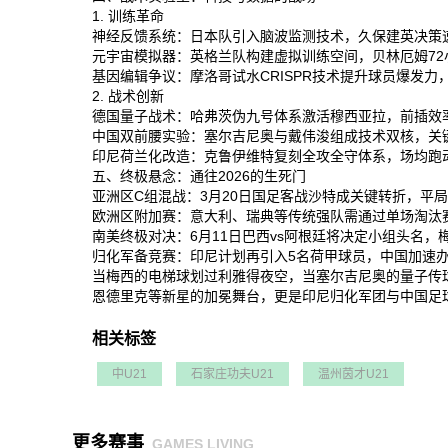
1. 训练革命
神经反馈系统‌：日本队引入脑波监测技术，久保建英决策速度
元宇宙模拟器‌：英格兰队构建虚拟训练空间，贝林厄姆72
基因编辑争议‌：摩洛哥试水CRISPR技术提升球员爆发力
2. 战术创新
德国量子战术‌：哈弗茨伪九号体系激活穆西亚拉，前插效率
中国双前腰实验‌：塞尔吉尼奥与戴伟浚组成技术双核，关键
印尼荷兰化改造‌：克鲁伊维特复刻全攻全守体系，场均跑动
五、终极悬念：通往2026的生死门
亚洲区C组混战‌：3月20日国足客战沙特成关键转折，平局
欧洲区附加赛‌：意大利、瑞典等传统强队需通过单场淘汰赛
南美终极对决‌：6月11日巴西vs阿根廷将决定小组头名，梅
归化军备竞赛‌：印尼计划再引入5名荷甲球员，中国加速办
当梅西的电梯球划过利雅得夜空，当塞尔吉尼奥的量子传球
恩德里克等新星的加冕舞台，更是印尼归化军团与中国足球改
相关标签
中U21
石家庄功夫U21
温州茵才U21
更多赛事
GAMES LIVING