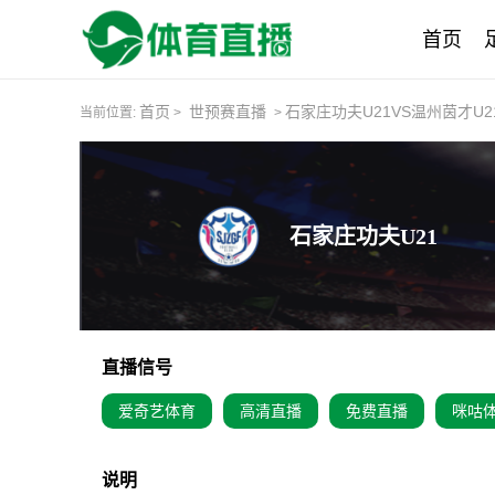
首页
首页
世预赛直播
石家庄功夫U21VS温州茵才U2
当前位置:
>
>
石家庄功夫U21
直播信号
爱奇艺体育
高清直播
免费直播
咪咕
说明