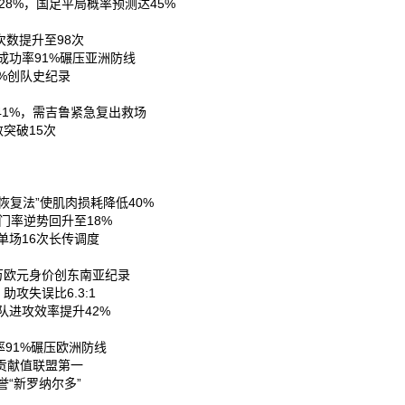
8%，国足平局概率预测达45%‌
数提升至98次‌
成功率91%碾压亚洲防线‌
%创队史纪录‌
1%，需吉鲁紧急复出救场‌
突破15次‌
恢复法”使肌肉损耗降低40%‌
门率逆势回升至18%‌
场16次长传调度‌
万欧元身价创东南亚纪录‌
失误比6.3:1‌
进攻效率提升42%‌
91%碾压欧洲防线‌
贡献值联盟第一‌
“新罗纳尔多”‌