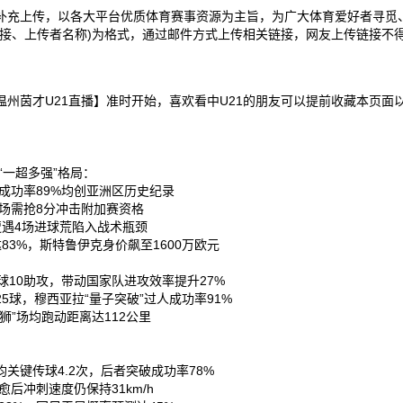
补充上传，以各大平台优质体育赛事资源为主旨，为广大体育爱好者寻觅
接、上传者名称)为格式，通过邮件方式上传相关链接，网友上传链接不得
庄功夫U21VS温州茵才U21直播】准时开始，喜欢看中U21的朋友可以提前收
“一超多强”格局：
成功率89%均创亚洲区历史纪录‌
场需抢8分冲击附加赛资格‌
遭遇4场进球荒陷入战术瓶颈‌
3%，斯特鲁伊克身价飙至1600万欧元‌
10助攻，带动国家队进攻效率提升27%‌
球，穆西亚拉“量子突破”过人成功率91%‌
”场均跑动距离达112公里‌
键传球4.2次，后者突破成功率78%‌
后冲刺速度仍保持31km/h‌