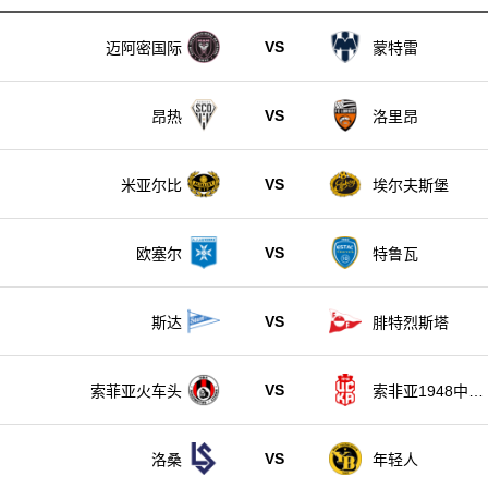
VS
迈阿密国际
蒙特雷
VS
昂热
洛里昂
VS
米亚尔比
埃尔夫斯堡
VS
欧塞尔
特鲁瓦
VS
斯达
腓特烈斯塔
VS
索菲亚火车头
索非亚1948中央
陆军
VS
洛桑
年轻人