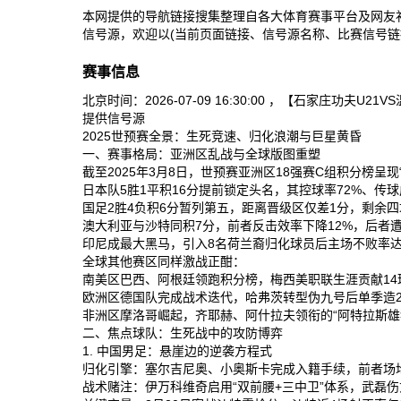
本网提供的导航链接搜集整理自各大体育赛事平台及网友
信号源，欢迎以(当前页面链接、信号源名称、比赛信号链
赛事信息
北京时间：2026-07-09 16:30:00 ，【石家
提供信号源
2025世预赛全景：生死竞速、归化浪潮与巨星黄昏
一、赛事格局：亚洲区乱战与全球版图重塑
截至2025年3月8日，世预赛亚洲区18强赛C组积分榜呈现
日本队‌5胜1平积16分提前锁定头名，其控球率72%、传球
国足‌2胜4负积6分暂列第五，距离晋级区仅差1分，剩余四
澳大利亚‌与‌沙特‌同积7分，前者反击效率下降12%，后者
印尼‌成最大黑马，引入8名荷兰裔归化球员后主场不败率达8
全球其他赛区同样激战正酣：
南美区‌巴西、阿根廷领跑积分榜，梅西美职联生涯贡献14球
欧洲区‌德国队完成战术迭代，哈弗茨转型伪九号后单季造25
非洲区‌摩洛哥崛起，齐耶赫、阿什拉夫领衔的“阿特拉斯雄狮
二、焦点球队：生死战中的攻防博弈
1. 中国男足：悬崖边的逆袭方程式
归化引擎‌：塞尔吉尼奥、小奥斯卡完成入籍手续，前者场均关
战术赌注‌：伊万科维奇启用“双前腰+三中卫”体系，武磊伤愈