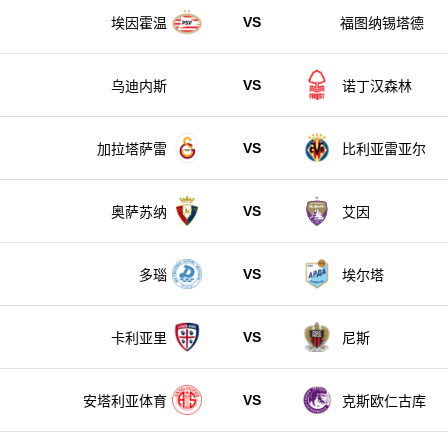
VS
埃因霍温
福图纳锡塔德
VS
乌迪内斯
诺丁汉森林
VS
加拉塔萨雷
比利亚雷亚尔
VS
奥萨苏纳
艾因
VS
多瑙
埃尔塔
VS
卡利亚里
尼斯
VS
安塔利亚体育
克斯欧仁古库