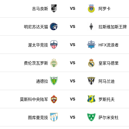
VS
吉马良斯
阿罗卡
VS
明尼苏达天猫
拉斯维加斯王牌
VS
渥太华竞技
HFX流浪者
VS
费伦茨瓦罗斯
皇家马德里
VS
通德拉
阿马兰迪
VS
莫斯科中央陆军
罗斯托夫
VS
图库曼竞技
萨尔米安杜