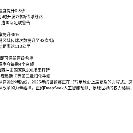
提升0.3秒‌
小时开发7种新传球线路‌
，遭国际足联警告‌
提升48%‌
区域传球次数提升至42次/场‌
距离达113公里‌
即可保留晋级希望‌
争夺最后4个名额‌
西冲击国家队200场里程碑‌
理奥斯卡等第二批归化手续‌
穿透沙特防线，2025年的世预赛正在书写足球史上最复杂的方程式。
革的力量碰撞。正如DeepSeek人工智能预测：足球世界的权力格局，