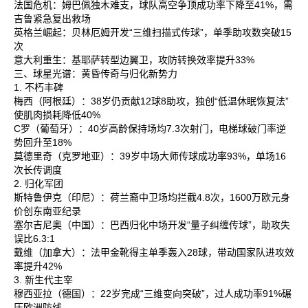
法国危机‌：姆巴佩独木难支，球队高空争顶成功率下降至41%，需
吉鲁紧急复出救场‌
英格兰崛起‌：贝林厄姆开发“三维扫描式传球”，单季助攻数突破15
次‌
意大利重生‌：基耶萨转型边翼卫，攻防转换效率提升33%‌
三、球星光谱：黄昏传奇与归化新势力
1. 不朽丰碑
梅西‌（阿根廷）：38岁仍贡献12球8助攻，独创“低温休眠恢复法”
使肌肉损耗降低40%‌
C罗‌（葡萄牙）：40岁高龄保持场均7.3次射门，电梯球破门率逆
势回升至18%‌
莫德里奇‌（克罗地亚）：39岁中场大师传球成功率93%，单场16
次长传调度‌
2. 归化军团
斯特鲁伊克‌（印尼）：荷兰裔中卫场均拦截4.8次，1600万欧元身
价创东南亚纪录‌
塞尔吉尼奥‌（中国）：巴西归化中场开发“量子纠缠传球”，助攻失
误比6.3:1‌
戴维‌（加拿大）：法甲金靴得主单季轰入28球，带动国家队进攻效
率提升42%‌
3. 新生代主宰
穆西亚拉‌（德国）：22岁完成“三维变向突破”，过人成功率91%碾
压欧洲防线‌