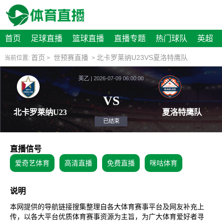
首页
足球直播
篮球直播
直播专题
热门球队
英超
首页
世预赛直播
北卡罗莱纳U23VS夏洛特鹰队
当前位置:
>
>
美乙 | 2026-07-09 06:00:00
VS
北卡罗莱纳U23
夏洛
已结束
直播信号
爱奇艺体育
高清直播
免费直播
咪咕体育
说明
本网提供的导航链接搜集整理自各大体育赛事平台及网友补充上
传，以各大平台优质体育赛事资源为主旨，为广大体育爱好者寻