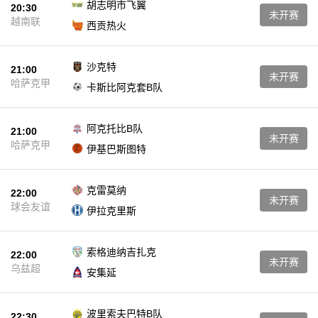
胡志明市飞翼
20:30
未开赛
越南联
西贡热火
沙克特
21:00
未开赛
哈萨克甲
卡斯比阿克套B队
阿克托比B队
21:00
未开赛
哈萨克甲
伊基巴斯图特
克雷莫纳
22:00
未开赛
球会友谊
伊拉克里斯
索格迪纳吉扎克
22:00
未开赛
乌兹超
安集延
波里索夫巴特B队
22:30