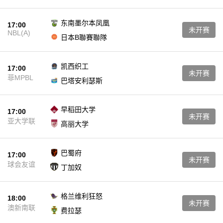
东南墨尔本凤凰
17:00
未开赛
NBL(A)
日本B聯賽聯隊
凯西织工
17:00
未开赛
菲MPBL
巴塔安利瑟斯
早稻田大学
17:00
未开赛
亚大学联
高丽大学
巴蜀府
17:00
未开赛
球会友谊
丁加奴
格兰维利狂怒
18:00
未开赛
澳新南联
费拉瑟