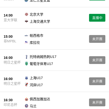
龙仁三星女篮
北京大学
14:00
直播中
亚大学联
上海交通大学
帕西格市
15:00
未开赛
菲MPBL
库拉坎
托特纳姆热刺U17
16:00
未开赛
明日之星杯
葡萄牙体育U17
上海U17
16:00
未开赛
明日之星杯
河床U17
佩西加雅加达
16:30
未开赛
印尼总杯
马兰