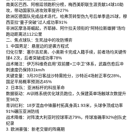
南美区‌巴西、阿根廷领跑积分榜，梅西美职联生涯贡献14球10助
攻，带动国家队进攻效率提升27%‌
欧洲区‌德国队完成战术迭代，哈弗茨转型伪九号后单季造25球，穆
西亚拉“量子突破”过人成功率91%‌
非洲区‌摩洛哥崛起，齐耶赫、阿什拉夫领衔的“阿特拉斯雄狮”场均
跑动距离达112公里‌
二、焦点球队：生死战中的攻防博弈
1. 中国男足：悬崖边的逆袭方程式
归化引擎‌：塞尔吉尼奥、小奥斯卡完成入籍手续，前者场均关键传
球4.2次，后者突破成功率78%‌
战术赌注‌：伊万科维奇启用“双前腰+三中卫”体系，武磊伤愈后冲
刺速度仍保持31km/h‌
关键变量‌：3月20日客战沙特需抢分，沙特近4场射正率仅28%，
国足平局概率预测达45%‌
2. 日本队：亚洲标杆的科技革命
数据驱动‌：AI训练系统优化球员跑位，久保建英单场触球次数提升
至98次‌
青训红利‌：18岁混血中锋藤村拓真身高1.93米，头球争顶成功率
91%碾压亚洲防线‌
战术降维‌：对阵澳大利亚时控球率达79%，传球准确率92%创队史
纪录‌
3. 欧洲豪强：新老交替的阵痛期