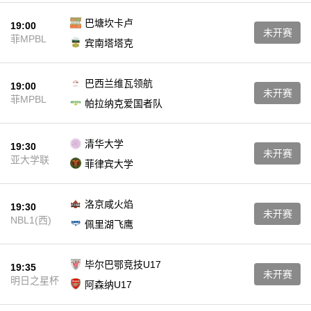
巴塘坎卡卢
19:00
未开赛
菲MPBL
宾南塔塔克
巴西兰维瓦领航
19:00
未开赛
菲MPBL
帕拉纳克爱国者队
清华大学
19:30
未开赛
亚大学联
菲律宾大学
洛京咸火焰
19:30
未开赛
NBL1(西)
佩里湖飞鹰
毕尔巴鄂竞技U17
19:35
未开赛
明日之星杯
阿森纳U17