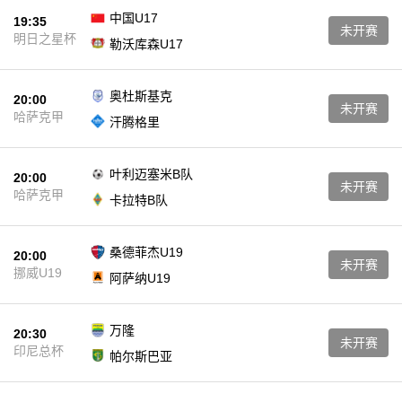
中国U17
19:35
未开赛
明日之星杯
勒沃库森U17
奥杜斯基克
20:00
未开赛
哈萨克甲
汗腾格里
叶利迈塞米B队
20:00
未开赛
哈萨克甲
卡拉特B队
桑德菲杰U19
20:00
未开赛
挪威U19
阿萨纳U19
万隆
20:30
未开赛
印尼总杯
帕尔斯巴亚