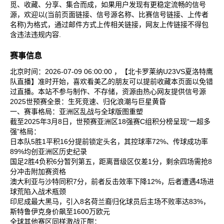
觅、收藏、分享、集合而成，如果用户发现有更稳定流畅的信号
源，欢迎以(当前页面链接、信号源名称、比赛信号链接、上传者
名称)为格式，通过邮件方式上传相关链接，网友上传链接不得包
含违法违规内容.
赛事信息
北京时间：2026-07-09 06:00:00 ，【北卡罗莱纳U23VS夏洛特鹰
队直播】准时开始，喜欢看美乙的朋友可以提前收藏本页面以免错
过直播。本站不参与制作、不存储，资源由热心网友提供信号源
2025世预赛全景：生死竞速、归化浪潮与巨星黄昏
一、赛事格局：亚洲区乱战与全球版图重塑
截至2025年3月8日，世预赛亚洲区18强赛C组积分榜呈现“一超多
强”格局：
日本队‌5胜1平积16分提前锁定头名，其控球率72%、传球成功率
89%均创亚洲区历史纪录‌
国足‌2胜4负积6分暂列第五，距离晋级区仅差1分，剩余四场需抢8
分冲击附加赛资格‌
澳大利亚‌与‌沙特‌同积7分，前者反击效率下降12%，后者遭遇4场进
球荒陷入战术瓶颈‌
印尼‌成最大黑马，引入8名荷兰裔归化球员后主场不败率达83%，
斯特鲁伊克身价飙至1600万欧元‌
全球其他赛区同样激战正酣：