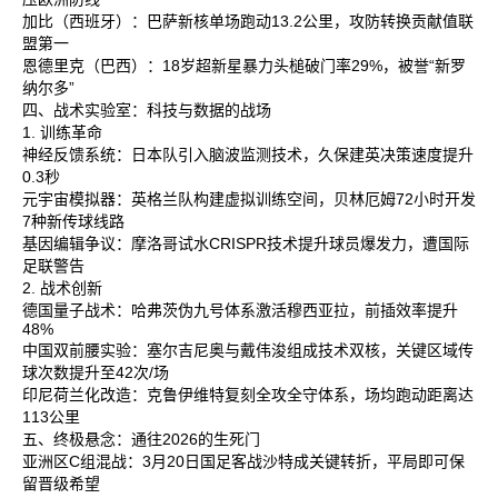
加比‌（西班牙）：巴萨新核单场跑动13.2公里，攻防转换贡献值联
盟第一‌
恩德里克‌（巴西）：18岁超新星暴力头槌破门率29%，被誉“新罗
纳尔多”‌
四、战术实验室：科技与数据的战场
1. 训练革命
神经反馈系统‌：日本队引入脑波监测技术，久保建英决策速度提升
0.3秒‌
元宇宙模拟器‌：英格兰队构建虚拟训练空间，贝林厄姆72小时开发
7种新传球线路‌
基因编辑争议‌：摩洛哥试水CRISPR技术提升球员爆发力，遭国际
足联警告‌
2. 战术创新
德国量子战术‌：哈弗茨伪九号体系激活穆西亚拉，前插效率提升
48%‌
中国双前腰实验‌：塞尔吉尼奥与戴伟浚组成技术双核，关键区域传
球次数提升至42次/场‌
印尼荷兰化改造‌：克鲁伊维特复刻全攻全守体系，场均跑动距离达
113公里‌
五、终极悬念：通往2026的生死门
亚洲区C组混战‌：3月20日国足客战沙特成关键转折，平局即可保
留晋级希望‌