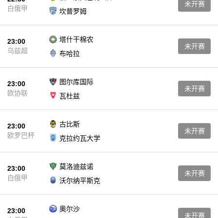
未开赛
白俄甲
坎普罗姆
塔什干棉农
23:00
未开赛
乌兹超
布哈拉
图尔库国际
23:00
未开赛
欧协联
瓦杜兹
古比斯
23:00
未开赛
欧罗巴杯
克拉约瓦大学
莫洛迪兹诺
23:00
未开赛
白俄甲
沃尔纳平斯克
奥尔沙
23:00
未开赛