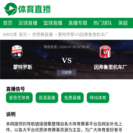
首页
足球直播
篮球直播
直播专题
热门球队
英超
首页
世预赛直播
蒙特罗斯VS因弗鲁里机车厂
当前位置:
>
>
球会友谊 | 2026-07-09 02:30:00
VS
蒙特罗斯
因弗鲁
已结束
直播信号
爱奇艺体育
高清直播
免费直播
咪咕体育
说明
本网提供的导航链接搜集整理自各大体育赛事平台及网友补充上
传，以各大平台优质体育赛事资源为主旨，为广大体育爱好者寻