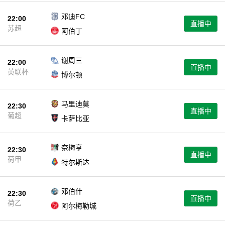
邓迪FC
22:00
直播中
苏超
阿伯丁
谢周三
22:00
直播中
英联杯
博尔顿
马里迪莫
22:30
直播中
葡超
卡萨比亚
奈梅亨
22:30
直播中
荷甲
特尔斯达
邓伯什
22:30
直播中
荷乙
阿尔梅勒城