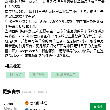
欧洲区附加赛‌：意大利、瑞典等传统强队需通过单场淘汰赛争夺最
后4个名额‌
南美终极对决‌：6月11日巴西vs阿根廷将决定小组头名，梅西冲击
国家队200场里程碑‌
归化军备竞赛‌：印尼计划再引入5名荷甲球员，中国加速办理奥斯
卡等第二批归化手续‌
当梅西的电梯球划过利雅得夜空，当塞尔吉尼奥的量子传球穿透沙
特防线，2025年的世预赛正在书写足球史上最复杂的方程式。这
既是C罗、莫德里奇等传奇的黄昏之战，也是穆西亚拉、恩德里克
等新星的加冕舞台，更是印尼归化军团与中国足球改革的力量碰
撞。正如DeepSeek人工智能预测：足球世界的权力格局，正在这
场跨越227个国家和地区的征途中悄然重构‌。
相关标签
球会友谊
蒙特罗斯
因弗鲁里机车厂
更多赛事
GAMES LIVING
曼彻斯特联
23:00
直播中
球会友谊