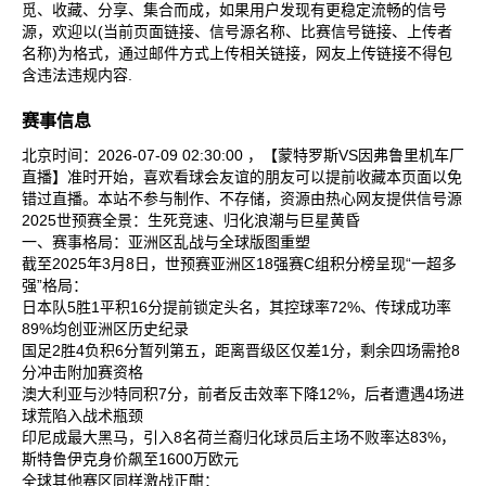
觅、收藏、分享、集合而成，如果用户发现有更稳定流畅的信号
源，欢迎以(当前页面链接、信号源名称、比赛信号链接、上传者
名称)为格式，通过邮件方式上传相关链接，网友上传链接不得包
含违法违规内容.
赛事信息
北京时间：2026-07-09 02:30:00 ，【蒙特罗斯VS因弗鲁里机车厂
直播】准时开始，喜欢看球会友谊的朋友可以提前收藏本页面以免
错过直播。本站不参与制作、不存储，资源由热心网友提供信号源
2025世预赛全景：生死竞速、归化浪潮与巨星黄昏
一、赛事格局：亚洲区乱战与全球版图重塑
截至2025年3月8日，世预赛亚洲区18强赛C组积分榜呈现“一超多
强”格局：
日本队‌5胜1平积16分提前锁定头名，其控球率72%、传球成功率
89%均创亚洲区历史纪录‌
国足‌2胜4负积6分暂列第五，距离晋级区仅差1分，剩余四场需抢8
分冲击附加赛资格‌
澳大利亚‌与‌沙特‌同积7分，前者反击效率下降12%，后者遭遇4场进
球荒陷入战术瓶颈‌
印尼‌成最大黑马，引入8名荷兰裔归化球员后主场不败率达83%，
斯特鲁伊克身价飙至1600万欧元‌
全球其他赛区同样激战正酣：