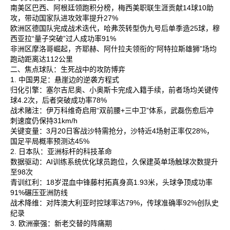
南美区‌巴西、阿根廷领跑积分榜，梅西美职联生涯贡献14球10助
攻，带动国家队进攻效率提升27%‌
欧洲区‌德国队完成战术迭代，哈弗茨转型伪九号后单季造25球，穆
西亚拉“量子突破”过人成功率91%‌
非洲区‌摩洛哥崛起，齐耶赫、阿什拉夫领衔的“阿特拉斯雄狮”场均
跑动距离达112公里‌
二、焦点球队：生死战中的攻防博弈
1. 中国男足：悬崖边的逆袭方程式
归化引擎‌：塞尔吉尼奥、小奥斯卡完成入籍手续，前者场均关键传
球4.2次，后者突破成功率78%‌
战术赌注‌：伊万科维奇启用“双前腰+三中卫”体系，武磊伤愈后冲
刺速度仍保持31km/h‌
关键变量‌：3月20日客战沙特需抢分，沙特近4场射正率仅28%，
国足平局概率预测达45%‌
2. 日本队：亚洲标杆的科技革命
数据驱动‌：AI训练系统优化球员跑位，久保建英单场触球次数提升
至98次‌
青训红利‌：18岁混血中锋藤村拓真身高1.93米，头球争顶成功率
91%碾压亚洲防线‌
战术降维‌：对阵澳大利亚时控球率达79%，传球准确率92%创队史
纪录‌
3. 欧洲豪强：新老交替的阵痛期