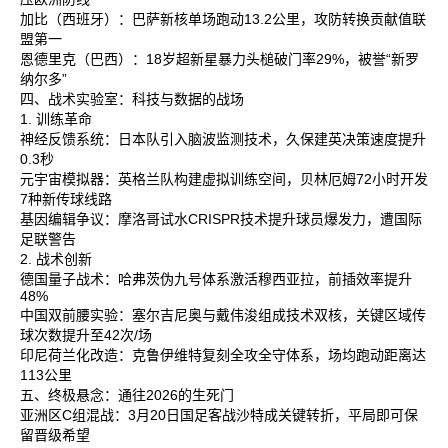
加比‌（西班牙）：巴萨新核单场跑动13.2公里，攻防转换贡献值联
盟第一‌
恩德里克‌（巴西）：18岁超新星暴力头槌破门率29%，被誉“新罗
纳尔多”‌
四、战术实验室：科技与数据的战场
1. 训练革命
神经反馈系统‌：日本队引入脑波监测技术，久保建英决策速度提升
0.3秒‌
元宇宙模拟器‌：英格兰队构建虚拟训练空间，贝林厄姆72小时开发
7种新传球线路‌
基因编辑争议‌：摩洛哥试水CRISPR技术提升球员爆发力，遭国际
足联警告‌
2. 战术创新
德国量子战术‌：哈弗茨伪九号体系激活穆西亚拉，前插效率提升
48%‌
中国双前腰实验‌：塞尔吉尼奥与戴伟浚组成技术双核，关键区域传
球次数提升至42次/场‌
印尼荷兰化改造‌：克鲁伊维特复刻全攻全守体系，场均跑动距离达
113公里‌
五、终极悬念：通往2026的生死门
亚洲区C组混战‌：3月20日国足客战沙特成关键转折，平局即可保
留晋级希望‌