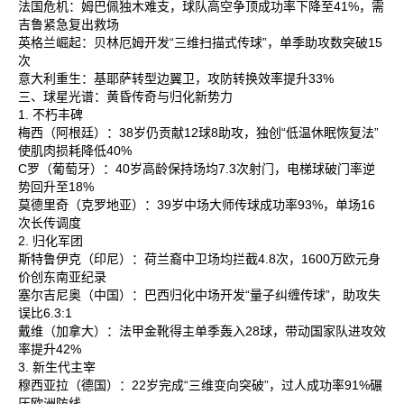
法国危机‌：姆巴佩独木难支，球队高空争顶成功率下降至41%，需
吉鲁紧急复出救场‌
英格兰崛起‌：贝林厄姆开发“三维扫描式传球”，单季助攻数突破15
次‌
意大利重生‌：基耶萨转型边翼卫，攻防转换效率提升33%‌
三、球星光谱：黄昏传奇与归化新势力
1. 不朽丰碑
梅西‌（阿根廷）：38岁仍贡献12球8助攻，独创“低温休眠恢复法”
使肌肉损耗降低40%‌
C罗‌（葡萄牙）：40岁高龄保持场均7.3次射门，电梯球破门率逆
势回升至18%‌
莫德里奇‌（克罗地亚）：39岁中场大师传球成功率93%，单场16
次长传调度‌
2. 归化军团
斯特鲁伊克‌（印尼）：荷兰裔中卫场均拦截4.8次，1600万欧元身
价创东南亚纪录‌
塞尔吉尼奥‌（中国）：巴西归化中场开发“量子纠缠传球”，助攻失
误比6.3:1‌
戴维‌（加拿大）：法甲金靴得主单季轰入28球，带动国家队进攻效
率提升42%‌
3. 新生代主宰
穆西亚拉‌（德国）：22岁完成“三维变向突破”，过人成功率91%碾
压欧洲防线‌