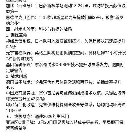
加比‌（西班牙）：巴萨新核单场跑动13.2公里，攻防转换贡献值联
盟第一‌
恩德里克‌（巴西）：18岁超新星暴力头槌破门率29%，被誉“新罗
纳尔多”‌
四、战术实验室：科技与数据的战场
1. 训练革命
神经反馈系统‌：日本队引入脑波监测技术，久保建英决策速度提升
0.3秒‌
元宇宙模拟器‌：英格兰队构建虚拟训练空间，贝林厄姆72小时开发
7种新传球线路‌
基因编辑争议‌：摩洛哥试水CRISPR技术提升球员爆发力，遭国际
足联警告‌
2. 战术创新
德国量子战术‌：哈弗茨伪九号体系激活穆西亚拉，前插效率提升
48%‌
中国双前腰实验‌：塞尔吉尼奥与戴伟浚组成技术双核，关键区域传
球次数提升至42次/场‌
印尼荷兰化改造‌：克鲁伊维特复刻全攻全守体系，场均跑动距离达
113公里‌
五、终极悬念：通往2026的生死门
亚洲区C组混战‌：3月20日国足客战沙特成关键转折，平局即可保
留晋级希望‌