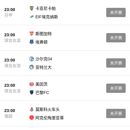
卡亚尼卡帕
23:00
未开赛
芬甲
EIF埃克纳斯
斯图加特
23:00
未开赛
球会友谊
埃弗顿
沙尔克04
23:00
未开赛
球会友谊
亚特兰大
美因茨
23:00
未开赛
球会友谊
巴黎FC
莫斯科火车头
23:00
未开赛
俄超
阿克伦陶里亚蒂