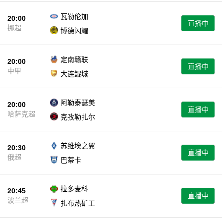
瓦勒伦加
20:00
直播中
挪超
博德闪耀
定南赣联
20:00
直播中
中甲
大连鲲城
阿勒泰瑟美
20:00
直播中
哈萨克超
克孜勒扎尔
苏维埃之翼
20:30
直播中
俄超
巴蒂卡
拉多麦科
20:45
直播中
波兰超
扎布热矿工