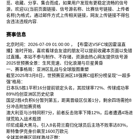
觅、收藏、分享、集合而成，如果用户发现有更稳定流畅的信号
源，欢迎以(当前页面链接、信号源名称、比赛信号链接、上传者
名称)为格式，通过邮件方式上传相关链接，网友上传链接不得包
含违法违规内容.
赛事信息
北京时间：2026-07-09 01:00:00 ，【布雷达VSFC埃因霍温直
播】准时开始，喜欢看球会友谊的朋友可以提前收藏本页面以免错
过直播。本站不参与制作、不存储，资源由热心网友提供信号源
2025世预赛全景：生死竞速、归化浪潮与巨星黄昏
一、赛事格局：亚洲区乱战与全球版图重塑
截至2025年3月8日，世预赛亚洲区18强赛C组积分榜呈现“一超多
强”格局：
日本队‌5胜1平积16分提前锁定头名，其控球率72%、传球成功率
89%均创亚洲区历史纪录‌
国足‌2胜4负积6分暂列第五，距离晋级区仅差1分，剩余四场需抢8
分冲击附加赛资格‌
澳大利亚‌与‌沙特‌同积7分，前者反击效率下降12%，后者遭遇4场进
球荒陷入战术瓶颈‌
印尼‌成最大黑马，引入8名荷兰裔归化球员后主场不败率达83%，
斯特鲁伊克身价飙至1600万欧元‌
全球其他赛区同样激战正酣：