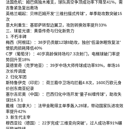
法国危机‌：姆巴佩独木难支，球队高空争顶成功率下降至41%，需
吉鲁紧急复出救场‌
英格兰崛起‌：贝林厄姆开发“三维扫描式传球”，单季助攻数突破15
次‌
意大利重生‌：基耶萨转型边翼卫，攻防转换效率提升33%‌
三、球星光谱：黄昏传奇与归化新势力
1. 不朽丰碑
梅西‌（阿根廷）：38岁仍贡献12球8助攻，独创“低温休眠恢复法”
使肌肉损耗降低40%‌
C罗‌（葡萄牙）：40岁高龄保持场均7.3次射门，电梯球破门率逆
势回升至18%‌
莫德里奇‌（克罗地亚）：39岁中场大师传球成功率93%，单场16
次长传调度‌
2. 归化军团
斯特鲁伊克‌（印尼）：荷兰裔中卫场均拦截4.8次，1600万欧元身
价创东南亚纪录‌
塞尔吉尼奥‌（中国）：巴西归化中场开发“量子纠缠传球”，助攻失
误比6.3:1‌
戴维‌（加拿大）：法甲金靴得主单季轰入28球，带动国家队进攻效
率提升42%‌
3. 新生代主宰
穆西亚拉‌（德国）：22岁完成“三维变向突破”，过人成功率91%碾
压欧洲防线‌