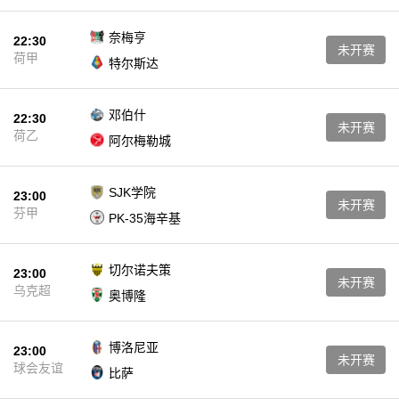
奈梅亨
22:30
未开赛
荷甲
特尔斯达
邓伯什
22:30
未开赛
荷乙
阿尔梅勒城
SJK学院
23:00
未开赛
芬甲
PK-35海辛基
切尔诺夫策
23:00
未开赛
乌克超
奥博隆
博洛尼亚
23:00
未开赛
球会友谊
比萨