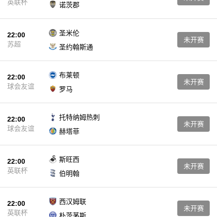
英联杯
诺茨郡
圣米伦
22:00
未开赛
苏超
圣约翰斯通
布莱顿
22:00
未开赛
球会友谊
罗马
托特纳姆热刺
22:00
未开赛
球会友谊
赫塔菲
斯旺西
22:00
未开赛
英联杯
伯明翰
西汉姆联
22:00
未开赛
英联杯
朴茨茅斯