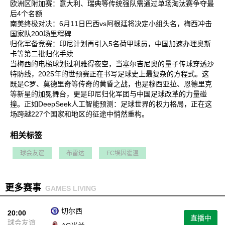
欧洲区附加赛‌：意大利、瑞典等传统强队需通过单场淘汰赛争夺最
后4个名额‌
南美终极对决‌：6月11日巴西vs阿根廷将决定小组头名，梅西冲击
国家队200场里程碑‌
归化军备竞赛‌：印尼计划再引入5名荷甲球员，中国加速办理奥斯
卡等第二批归化手续‌
当梅西的电梯球划过利雅得夜空，当塞尔吉尼奥的量子传球穿透沙
特防线，2025年的世预赛正在书写足球史上最复杂的方程式。这
既是C罗、莫德里奇等传奇的黄昏之战，也是穆西亚拉、恩德里克
等新星的加冕舞台，更是印尼归化军团与中国足球改革的力量碰
撞。正如DeepSeek人工智能预测：足球世界的权力格局，正在这
场跨越227个国家和地区的征途中悄然重构‌。
相关标签
球会友谊
布雷达
FC埃因霍温
更多赛事
GAMES LIVING
切尔西
20:00
直播中
球会友谊