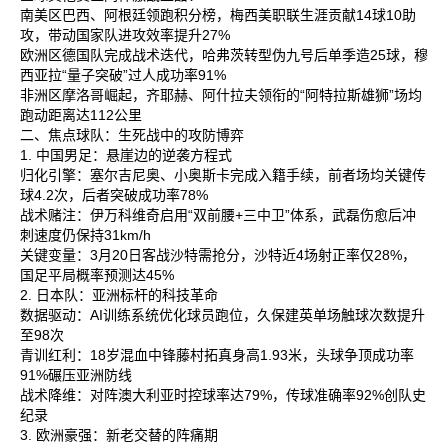
南美区‌巴西、阿根廷领跑积分榜，梅西美职联生涯贡献14球10助
攻，带动国家队进攻效率提升27%‌
欧洲区‌德国队完成战术迭代，哈弗茨转型伪九号后单季造25球，穆
西亚拉“量子突破”过人成功率91%‌
非洲区‌摩洛哥崛起，齐耶赫、阿什拉夫领衔的“阿特拉斯雄狮”场均
跑动距离达112公里‌
二、焦点球队：生死战中的攻防博弈
1. 中国男足：悬崖边的逆袭方程式
归化引擎‌：塞尔吉尼奥、小奥斯卡完成入籍手续，前者场均关键传
球4.2次，后者突破成功率78%‌
战术赌注‌：伊万科维奇启用“双前腰+三中卫”体系，武磊伤愈后冲
刺速度仍保持31km/h‌
关键变量‌：3月20日客战沙特需抢分，沙特近4场射正率仅28%，
国足平局概率预测达45%‌
2. 日本队：亚洲标杆的科技革命
数据驱动‌：AI训练系统优化球员跑位，久保建英单场触球次数提升
至98次‌
青训红利‌：18岁混血中锋藤村拓真身高1.93米，头球争顶成功率
91%碾压亚洲防线‌
战术降维‌：对阵澳大利亚时控球率达79%，传球准确率92%创队史
纪录‌
3. 欧洲豪强：新老交替的阵痛期