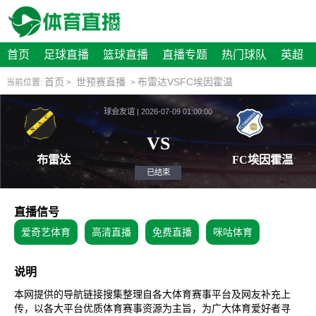
首页
足球直播
篮球直播
直播专题
热门球队
英超
首页
世预赛直播
布雷达VSFC埃因霍温
当前位置:
>
>
球会友谊 | 2026-07-09 01:00:00
VS
布雷达
FC
已结束
直播信号
爱奇艺体育
高清直播
免费直播
咪咕体育
说明
本网提供的导航链接搜集整理自各大体育赛事平台及网友补充上
传，以各大平台优质体育赛事资源为主旨，为广大体育爱好者寻