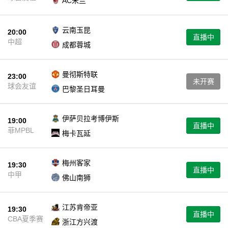
AC米兰
云南玉昆
20:00
直播中
中超
成都蓉城
曼彻斯特联
23:00
未开赛
球会友谊
巴黎圣日耳曼
伊萨贝拉考博伊斯
19:00
直播中
菲MPBL
梅卡瓦延
梅州客家
19:30
直播中
中甲
佛山南狮
江苏肯帝亚
19:30
直播中
CBA夏季赛
浙江方兴渡