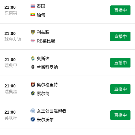
泰国
21:00
直播中
东南锦
缅甸
利兹联
21:00
直播中
球会友谊
RB莱比锡
奥斯达
21:00
直播中
瑞典甲
兰斯科罗纳
奥尔格里特
21:00
直播中
瑞典超
索尔纳
女王公园巡游者
21:00
直播中
英联杯
米尔沃尔