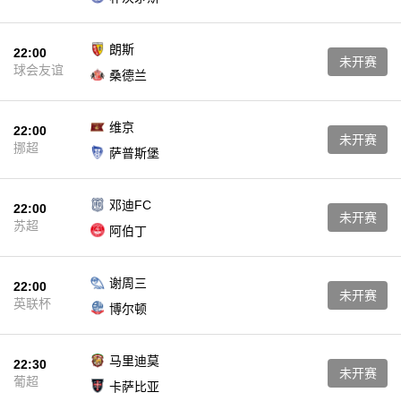
朗斯
22:00
未开赛
球会友谊
桑德兰
维京
22:00
未开赛
挪超
萨普斯堡
邓迪FC
22:00
未开赛
苏超
阿伯丁
谢周三
22:00
未开赛
英联杯
博尔顿
马里迪莫
22:30
未开赛
葡超
卡萨比亚