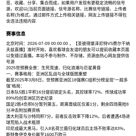
觅、收藏、分享、集合而成，如果用户发现有更稳定流畅的信号
源，欢迎以(当前页面链接、信号源名称、比赛信号链接、上传者
名称)为格式，通过邮件方式上传相关链接，网友上传链接不得包
含违法违规内容.
赛事信息
北京时间：2026-07-09 00:00:00 ，【圣彼得堡泽尼特VS费尔干纳
夫兹直播】准时开始，喜欢看球会友谊的朋友可以提前收藏本页面
以免错过直播。本站不参与制作、不存储，资源由热心网友提供信
号源
2025世预赛全景：生死竞速、归化浪潮与巨星黄昏
一、赛事格局：亚洲区乱战与全球版图重塑
截至2025年3月8日，世预赛亚洲区18强赛C组积分榜呈现“一超多
强”格局：
日本队‌5胜1平积16分提前锁定头名，其控球率72%、传球成功率
89%均创亚洲区历史纪录‌
国足‌2胜4负积6分暂列第五，距离晋级区仅差1分，剩余四场需抢8
分冲击附加赛资格‌
澳大利亚‌与‌沙特‌同积7分，前者反击效率下降12%，后者遭遇4场进
球荒陷入战术瓶颈‌
印尼‌成最大黑马，引入8名荷兰裔归化球员后主场不败率达83%，
斯特鲁伊克身价飙至1600万欧元‌