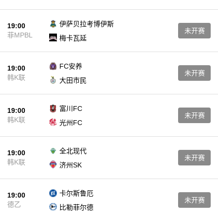
伊萨贝拉考博伊斯
19:00
未开赛
菲MPBL
梅卡瓦延
FC安养
19:00
未开赛
韩K联
大田市民
富川FC
19:00
未开赛
韩K联
光州FC
全北现代
19:00
未开赛
韩K联
济州SK
卡尔斯鲁厄
19:00
未开赛
德乙
比勒菲尔德