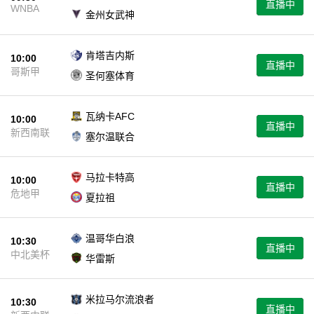
直播中
WNBA
金州女武神
肯塔吉内斯
10:00
直播中
哥斯甲
圣何塞体育
瓦纳卡AFC
10:00
直播中
新西南联
塞尔温联合
马拉卡特高
10:00
直播中
危地甲
夏拉祖
温哥华白浪
10:30
直播中
中北美杯
华雷斯
米拉马尔流浪者
10:30
直播中