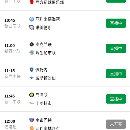
新西中联
西方足球俱乐部
菲利米德海湾
10:45
直播中
新西南联
诺美德斯
奥克兰联
11:00
直播中
新西北联
陶朗加市联
佩托内
11:15
直播中
新西中联
威斯顿沙伯
岛湾联
11:45
直播中
新西中联
上哈特市
南霍巴特
12:00
未开赛
澳塔超
河畔奥林匹克