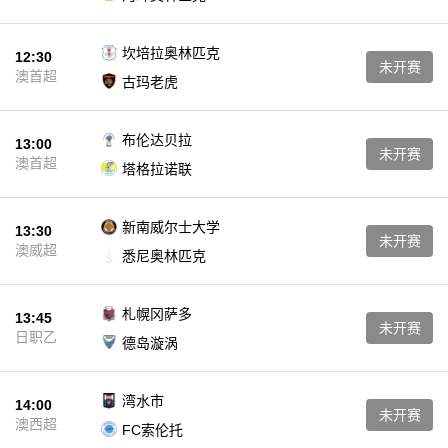
坎培拉奥林匹克
12:30
未开赛
澳首超
古玛老虎
布伦达贝拉
13:00
未开赛
澳首超
塔格拉诺联
新南威尔士大学
13:30
未开赛
澳威超
悉尼奥林匹克
札幌冈萨多
13:45
未开赛
日职乙
德岛漩涡
湾水市
14:00
未开赛
澳西超
FC索伦托