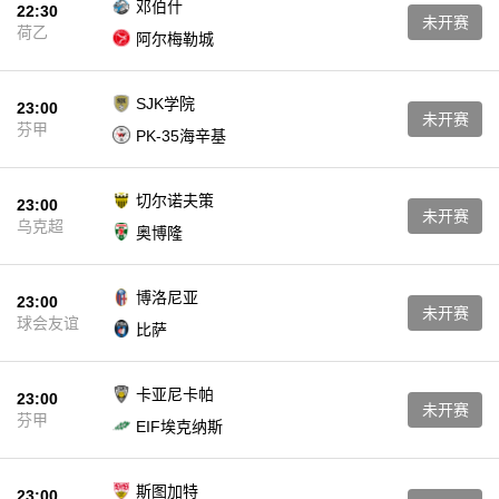
邓伯什
22:30
未开赛
荷乙
阿尔梅勒城
SJK学院
23:00
未开赛
芬甲
PK-35海辛基
切尔诺夫策
23:00
未开赛
乌克超
奥博隆
博洛尼亚
23:00
未开赛
球会友谊
比萨
卡亚尼卡帕
23:00
未开赛
芬甲
EIF埃克纳斯
斯图加特
23:00