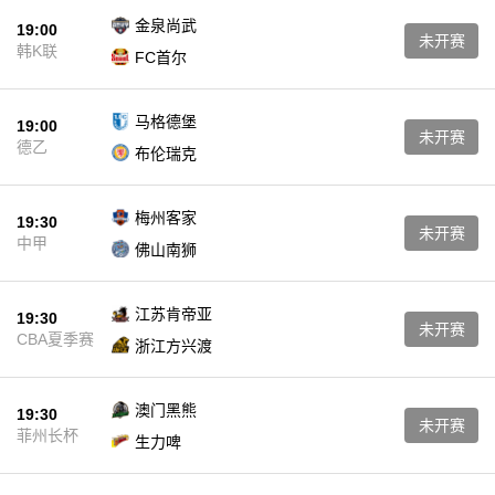
金泉尚武
19:00
未开赛
韩K联
FC首尔
马格德堡
19:00
未开赛
德乙
布伦瑞克
梅州客家
19:30
未开赛
中甲
佛山南狮
江苏肯帝亚
19:30
未开赛
CBA夏季赛
浙江方兴渡
澳门黑熊
19:30
未开赛
菲州长杯
生力啤