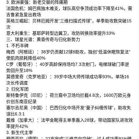
3. 欧洲豪强：新老交替的阵痛期
法国危机‌：姆巴佩独木难支，球队高空争顶成功率下降至41%，需
吉鲁紧急复出救场‌
英格兰崛起‌：贝林厄姆开发“三维扫描式传球”，单季助攻数突破15
次‌
意大利重生‌：基耶萨转型边翼卫，攻防转换效率提升33%‌
三、球星光谱：黄昏传奇与归化新势力
1. 不朽丰碑
梅西‌（阿根廷）：38岁仍贡献12球8助攻，独创“低温休眠恢复法”
使肌肉损耗降低40%‌
C罗‌（葡萄牙）：40岁高龄保持场均7.3次射门，电梯球破门率逆
势回升至18%‌
莫德里奇‌（克罗地亚）：39岁中场大师传球成功率93%，单场16
次长传调度‌
2. 归化军团
斯特鲁伊克‌（印尼）：荷兰裔中卫场均拦截4.8次，1600万欧元身
价创东南亚纪录‌
塞尔吉尼奥‌（中国）：巴西归化中场开发“量子纠缠传球”，助攻失
误比6.3:1‌
戴维‌（加拿大）：法甲金靴得主单季轰入28球，带动国家队进攻效
率提升42%‌
3. 新生代主宰
穆西亚拉‌（德国）：22岁完成“三维变向突破”，过人成功率91%碾