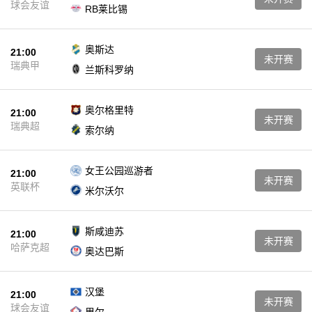
球会友谊
RB莱比锡
奥斯达
21:00
未开赛
瑞典甲
兰斯科罗纳
奥尔格里特
21:00
未开赛
瑞典超
索尔纳
女王公园巡游者
21:00
未开赛
英联杯
米尔沃尔
斯咸迪苏
21:00
未开赛
哈萨克超
奥达巴斯
汉堡
21:00
未开赛
球会友谊