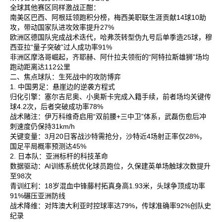
全球其他赛区同样激战正酣：
南美区‌巴西、阿根廷领跑积分榜，梅西美职联生涯贡献14球10助
攻，带动国家队进攻效率提升27%‌
欧洲区‌德国队完成战术迭代，哈弗茨转型伪九号后单季造25球，穆
西亚拉“量子突破”过人成功率91%‌
非洲区‌摩洛哥崛起，齐耶赫、阿什拉夫领衔的“阿特拉斯雄狮”场均
跑动距离达112公里‌
二、焦点球队：生死战中的攻防博弈
1. 中国男足：悬崖边的逆袭方程式
归化引擎‌：塞尔吉尼奥、小奥斯卡完成入籍手续，前者场均关键传
球4.2次，后者突破成功率78%‌
战术赌注‌：伊万科维奇启用“双前腰+三中卫”体系，武磊伤愈后冲
刺速度仍保持31km/h‌
关键变量‌：3月20日客战沙特需抢分，沙特近4场射正率仅28%，
国足平局概率预测达45%‌
2. 日本队：亚洲标杆的科技革命
数据驱动‌：AI训练系统优化球员跑位，久保建英单场触球次数提升
至98次‌
青训红利‌：18岁混血中锋藤村拓真身高1.93米，头球争顶成功率
91%碾压亚洲防线‌
战术降维‌：对阵澳大利亚时控球率达79%，传球准确率92%创队史
纪录‌