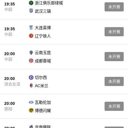
浙江俱乐部绿城
19:35
未开赛
中超
武汉三镇
大连英博
19:35
未开赛
中超
辽宁铁人
云南玉昆
20:00
未开赛
中超
成都蓉城
切尔西
20:00
未开赛
球会友谊
AC米兰
瓦勒伦加
20:00
未开赛
挪超
博德闪耀
定南赣联