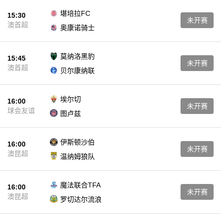
堪培拉FC
15:30
未开赛
澳首超
奥康诺骑士
莫纳洛黑豹
15:45
未开赛
澳首超
贝尔康纳联
埃尔切
16:00
未开赛
球会友谊
图卢兹
伊斯顿沙伯
16:00
未开赛
澳昆超
温纳姆狼队
魔法联合TFA
16:00
未开赛
澳昆超
罗切达尔流浪