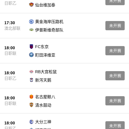
未开赛
日职乙
仙台维加泰
黄金海岸压路机
17:30
未开赛
澳北部联
伊普斯维奇部队
FC东京
18:00
未开赛
日职联
町田泽维亚
RB大宫松鼠
18:00
未开赛
日职乙
新泻天鹅
名古屋鲸八
18:00
未开赛
日职联
清水鼓动
大分三神
18:00
未开赛
日职乙