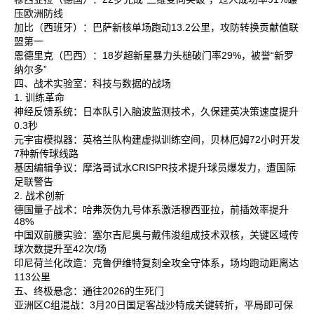
压欧洲防线‌
加比‌（西班牙）：巴萨新核单场跑动13.2公里，攻防转换贡献值联
盟第一‌
恩德里克‌（巴西）：18岁超新星暴力头槌破门率29%，被誉“新罗
纳尔多”‌
四、战术实验室：科技与数据的战场
1. 训练革命
神经反馈系统‌：日本队引入脑波监测技术，久保建英决策速度提升
0.3秒‌
元宇宙模拟器‌：英格兰队构建虚拟训练空间，贝林厄姆72小时开发
7种新传球线路‌
基因编辑争议‌：摩洛哥试水CRISPR技术提升球员爆发力，遭国际
足联警告‌
2. 战术创新
德国量子战术‌：哈弗茨伪九号体系激活穆西亚拉，前插效率提升
48%‌
中国双前腰实验‌：塞尔吉尼奥与戴伟浚组成技术双核，关键区域传
球次数提升至42次/场‌
印尼荷兰化改造‌：克鲁伊维特复刻全攻全守体系，场均跑动距离达
113公里‌
五、终极悬念：通往2026的生死门
亚洲区C组混战‌：3月20日国足客战沙特成关键转折，平局即可保