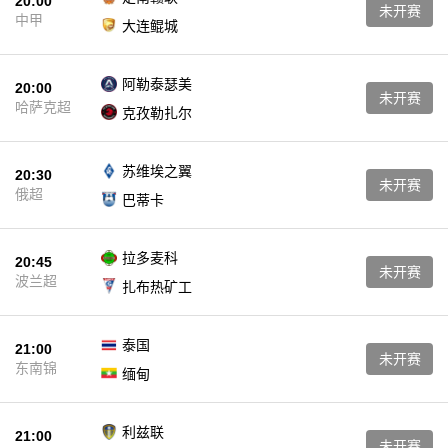
20:00
未开赛
中甲
大连鲲城
阿勒泰瑟美
20:00
未开赛
哈萨克超
克孜勒扎尔
苏维埃之翼
20:30
未开赛
俄超
巴蒂卡
拉多麦科
20:45
未开赛
波兰超
扎布热矿工
泰国
21:00
未开赛
东南锦
缅甸
利兹联
21:00
未开赛