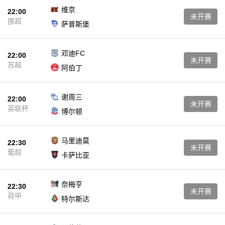
维京
22:00
未开赛
挪超
萨普斯堡
邓迪FC
22:00
未开赛
苏超
阿伯丁
谢周三
22:00
未开赛
英联杯
博尔顿
马里迪莫
22:30
未开赛
葡超
卡萨比亚
奈梅亨
22:30
未开赛
荷甲
特尔斯达