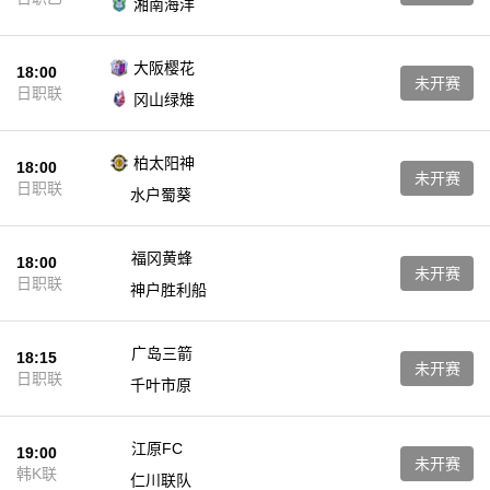
湘南海洋
大阪樱花
18:00
未开赛
日职联
冈山绿雉
柏太阳神
18:00
未开赛
日职联
水户蜀葵
福冈黄蜂
18:00
未开赛
日职联
神户胜利船
广岛三箭
18:15
未开赛
日职联
千叶市原
江原FC
19:00
未开赛
韩K联
仁川联队