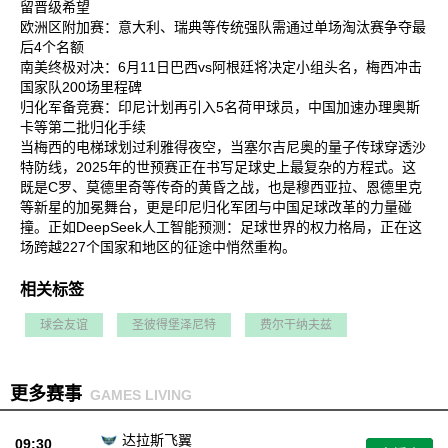
留晋级希望‌
欧洲区附加赛‌：意大利、瑞典等传统强队需通过单场淘汰赛争夺最
后4个名额‌
南美终极对决‌：6月11日巴西vs阿根廷将决定小组头名，梅西冲击
国家队200场里程碑‌
归化军备竞赛‌：印尼计划再引入5名荷甲球员，中国加速办理奥斯
卡等第二批归化手续‌
当梅西的电梯球划过利雅得夜空，当塞尔吉尼奥的量子传球穿透沙
特防线，2025年的世预赛正在书写足球史上最复杂的方程式。这
既是C罗、莫德里奇等传奇的黄昏之战，也是穆西亚拉、恩德里克
等新星的加冕舞台，更是印尼归化军团与中国足球改革的力量碰
撞。正如DeepSeek人工智能预测：足球世界的权力格局，正在这
场跨越227个国家和地区的征途中悄然重构‌。
相关标签
球会友谊
圣彼得堡泽尼特
费尔干纳夫兹
更多赛事
GAMES LIVING
达拉斯飞翼
09:30