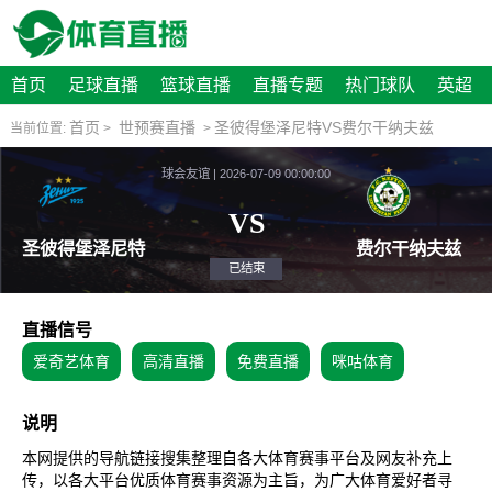
首页
足球直播
篮球直播
直播专题
热门球队
英超
首页
世预赛直播
圣彼得堡泽尼特VS费尔干纳夫兹
当前位置:
>
>
球会友谊 | 2026-07-09 00:00:00
VS
圣彼得堡泽尼特
费尔
已结束
直播信号
爱奇艺体育
高清直播
免费直播
咪咕体育
说明
本网提供的导航链接搜集整理自各大体育赛事平台及网友补充上
传，以各大平台优质体育赛事资源为主旨，为广大体育爱好者寻