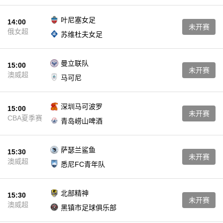
叶尼塞女足
14:00
未开赛
俄女超
苏维杜夫女足
曼立联队
15:00
未开赛
澳威超
马可尼
深圳马可波罗
15:00
未开赛
CBA夏季赛
青岛崂山啤酒
萨瑟兰鲨鱼
15:30
未开赛
澳威超
悉尼FC青年队
北部精神
15:30
未开赛
澳威超
黑镇市足球俱乐部