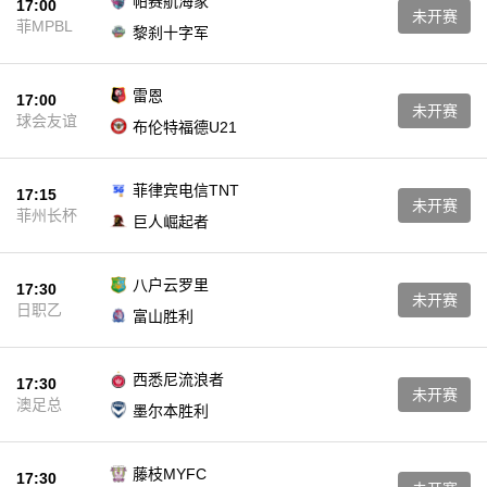
帕赛航海家
17:00
未开赛
菲MPBL
黎刹十字军
雷恩
17:00
未开赛
球会友谊
布伦特福德U21
菲律宾电信TNT
17:15
未开赛
菲州长杯
巨人崛起者
八户云罗里
17:30
未开赛
日职乙
富山胜利
西悉尼流浪者
17:30
未开赛
澳足总
墨尔本胜利
藤枝MYFC
17:30