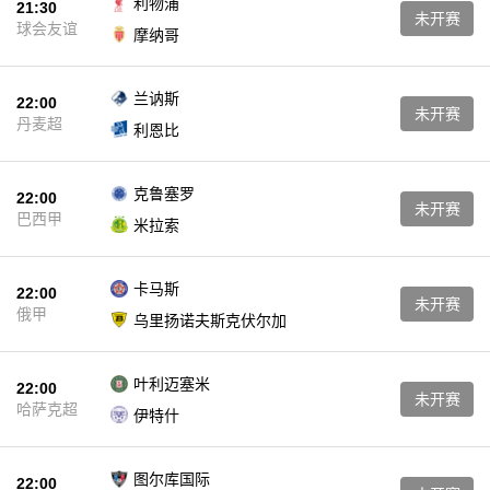
利物浦
21:30
未开赛
球会友谊
摩纳哥
兰讷斯
22:00
未开赛
丹麦超
利恩比
克鲁塞罗
22:00
未开赛
巴西甲
米拉索
卡马斯
22:00
未开赛
俄甲
乌里扬诺夫斯克伏尔加
叶利迈塞米
22:00
未开赛
哈萨克超
伊特什
图尔库国际
22:00