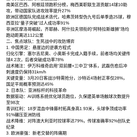
南美区‌巴西、阿根廷领跑积分榜，梅西美职联生涯贡献14球10助
攻，带动国家队进攻效率提升27%‌
欧洲区‌德国队完成战术迭代，哈弗茨转型伪九号后单季造25球，穆
西亚拉“量子突破”过人成功率91%‌
非洲区‌摩洛哥崛起，齐耶赫、阿什拉夫领衔的“阿特拉斯雄狮”场均
跑动距离达112公里‌
二、焦点球队：生死战中的攻防博弈
1. 中国男足：悬崖边的逆袭方程式
归化引擎‌：塞尔吉尼奥、小奥斯卡完成入籍手续，前者场均关键传
球4.2次，后者突破成功率78%‌
战术赌注‌：伊万科维奇启用“双前腰+三中卫”体系，武磊伤愈后冲
刺速度仍保持31km/h‌
关键变量‌：3月20日客战沙特需抢分，沙特近4场射正率仅28%，
国足平局概率预测达45%‌
2. 日本队：亚洲标杆的科技革命
数据驱动‌：AI训练系统优化球员跑位，久保建英单场触球次数提升
至98次‌
青训红利‌：18岁混血中锋藤村拓真身高1.93米，头球争顶成功率
91%碾压亚洲防线‌
战术降维‌：对阵澳大利亚时控球率达79%，传球准确率92%创队史
纪录‌
3. 欧洲豪强：新老交替的阵痛期