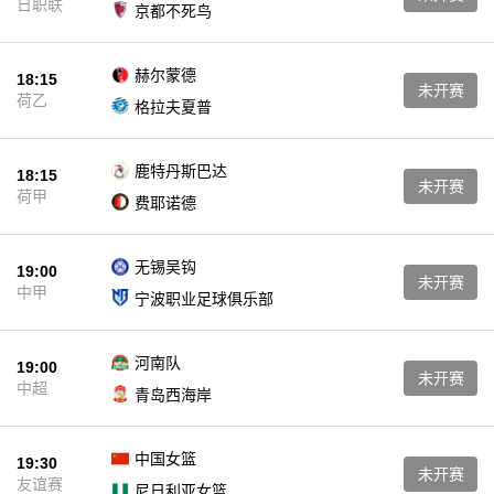
日职联
京都不死鸟
赫尔蒙德
18:15
未开赛
荷乙
格拉夫夏普
鹿特丹斯巴达
18:15
未开赛
荷甲
费耶诺德
无锡吴钩
19:00
未开赛
中甲
宁波职业足球俱乐部
河南队
19:00
未开赛
中超
青岛西海岸
中国女篮
19:30
未开赛
友谊赛
尼日利亚女篮