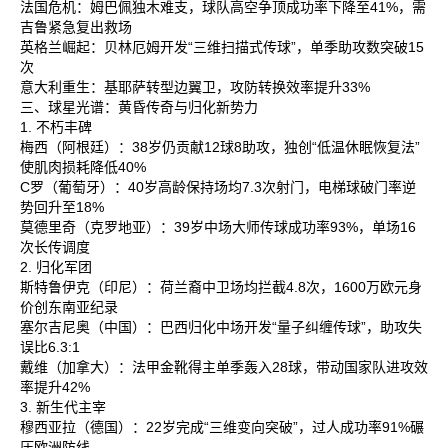
法国危机‌：姆巴佩独木难支，球队高空争顶成功率下降至41%，需
吉鲁紧急复出救场‌
英格兰崛起‌：贝林厄姆开发“三维扫描式传球”，单季助攻数突破15
次‌
意大利重生‌：基耶萨转型边翼卫，攻防转换效率提升33%‌
三、球星光谱：黄昏传奇与归化新势力
1. 不朽丰碑
梅西‌（阿根廷）：38岁仍贡献12球8助攻，独创“低温休眠恢复法”
使肌肉损耗降低40%‌
C罗‌（葡萄牙）：40岁高龄保持场均7.3次射门，电梯球破门率逆
势回升至18%‌
莫德里奇‌（克罗地亚）：39岁中场大师传球成功率93%，单场16
次长传调度‌
2. 归化军团
斯特鲁伊克‌（印尼）：荷兰裔中卫场均拦截4.8次，1600万欧元身
价创东南亚纪录‌
塞尔吉尼奥‌（中国）：巴西归化中场开发“量子纠缠传球”，助攻失
误比6.3:1‌
戴维‌（加拿大）：法甲金靴得主单季轰入28球，带动国家队进攻效
率提升42%‌
3. 新生代主宰
穆西亚拉‌（德国）：22岁完成“三维变向突破”，过人成功率91%碾
压欧洲防线‌