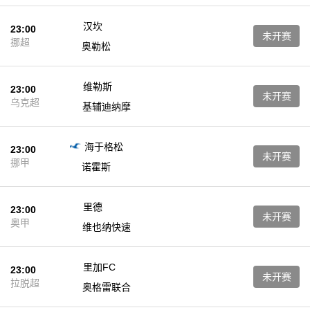
汉坎
23:00
未开赛
挪超
奥勒松
维勒斯
23:00
未开赛
乌克超
基辅迪纳摩
海于格松
23:00
未开赛
挪甲
诺霍斯
里德
23:00
未开赛
奥甲
维也纳快速
里加FC
23:00
未开赛
拉脱超
奥格雷联合