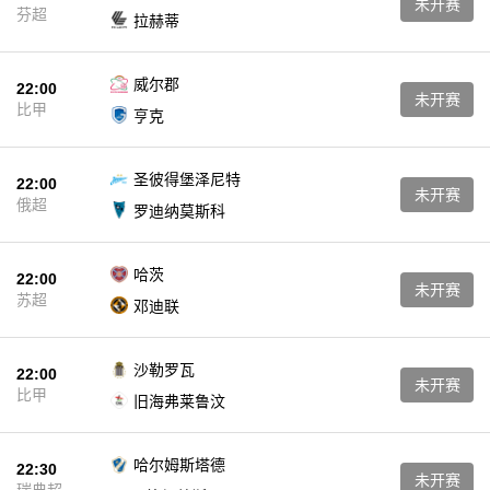
未开赛
芬超
拉赫蒂
威尔郡
22:00
未开赛
比甲
亨克
圣彼得堡泽尼特
22:00
未开赛
俄超
罗迪纳莫斯科
哈茨
22:00
未开赛
苏超
邓迪联
沙勒罗瓦
22:00
未开赛
比甲
旧海弗莱鲁汶
哈尔姆斯塔德
22:30
未开赛