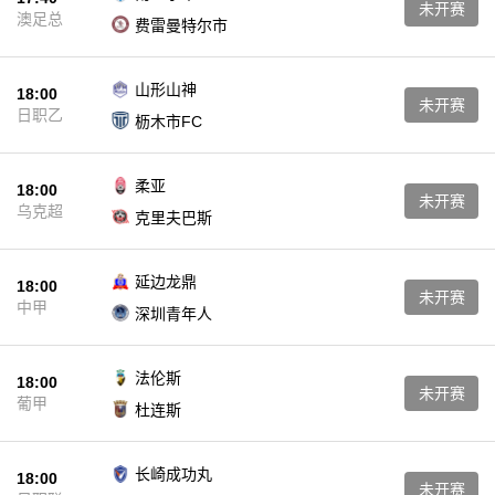
未开赛
澳足总
费雷曼特尔市
山形山神
18:00
未开赛
日职乙
枥木市FC
柔亚
18:00
未开赛
乌克超
克里夫巴斯
延边龙鼎
18:00
未开赛
中甲
深圳青年人
法伦斯
18:00
未开赛
葡甲
杜连斯
长崎成功丸
18:00
未开赛