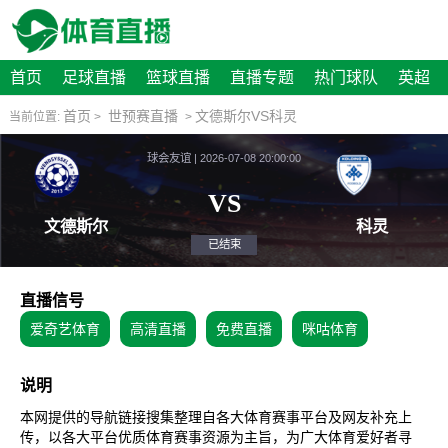
首页
足球直播
篮球直播
直播专题
热门球队
英超
首页
世预赛直播
文德斯尔VS科灵
当前位置:
>
>
球会友谊 | 2026-07-08 20:00:00
VS
文德斯尔
已结束
直播信号
爱奇艺体育
高清直播
免费直播
咪咕体育
说明
本网提供的导航链接搜集整理自各大体育赛事平台及网友补充上
传，以各大平台优质体育赛事资源为主旨，为广大体育爱好者寻