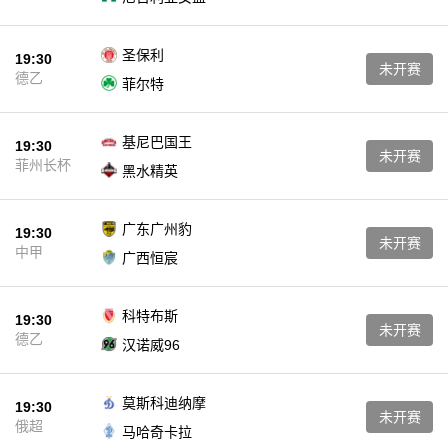
圣保利
19:30
未开赛
德乙
菲尔特
基尼巴国王
19:30
未开赛
菲州长杯
黑水精英
广东广州豹
19:30
未开赛
中甲
广西恒宸
科特布斯
19:30
未开赛
德乙
汉诺威96
莫斯科迪纳摩
19:30
未开赛
俄超
马哈奇卡拉