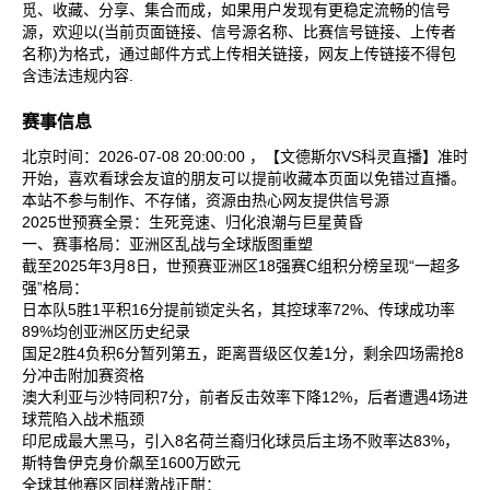
觅、收藏、分享、集合而成，如果用户发现有更稳定流畅的信号
源，欢迎以(当前页面链接、信号源名称、比赛信号链接、上传者
名称)为格式，通过邮件方式上传相关链接，网友上传链接不得包
含违法违规内容.
赛事信息
北京时间：2026-07-08 20:00:00 ，【文德斯尔VS科灵直播】准时
开始，喜欢看球会友谊的朋友可以提前收藏本页面以免错过直播。
本站不参与制作、不存储，资源由热心网友提供信号源
2025世预赛全景：生死竞速、归化浪潮与巨星黄昏
一、赛事格局：亚洲区乱战与全球版图重塑
截至2025年3月8日，世预赛亚洲区18强赛C组积分榜呈现“一超多
强”格局：
日本队‌5胜1平积16分提前锁定头名，其控球率72%、传球成功率
89%均创亚洲区历史纪录‌
国足‌2胜4负积6分暂列第五，距离晋级区仅差1分，剩余四场需抢8
分冲击附加赛资格‌
澳大利亚‌与‌沙特‌同积7分，前者反击效率下降12%，后者遭遇4场进
球荒陷入战术瓶颈‌
印尼‌成最大黑马，引入8名荷兰裔归化球员后主场不败率达83%，
斯特鲁伊克身价飙至1600万欧元‌
全球其他赛区同样激战正酣：