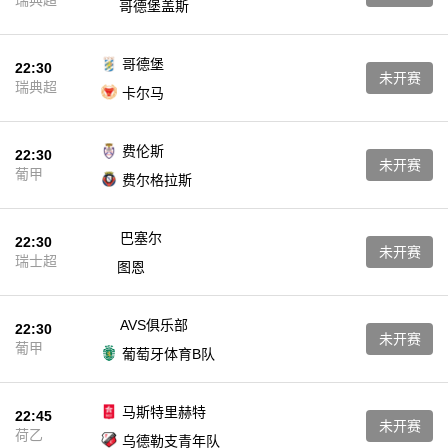
瑞典超
哥德堡盖斯
哥德堡
22:30
未开赛
瑞典超
卡尔马
费伦斯
22:30
未开赛
葡甲
费尔格拉斯
巴塞尔
22:30
未开赛
瑞士超
图恩
AVS俱乐部
22:30
未开赛
葡甲
葡萄牙体育B队
马斯特里赫特
22:45
未开赛
荷乙
乌德勒支青年队