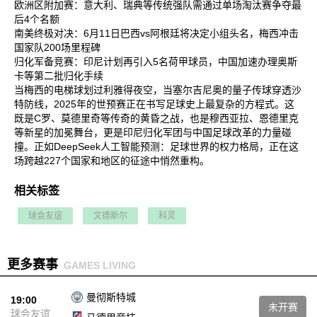
欧洲区附加赛‌：意大利、瑞典等传统强队需通过单场淘汰赛争夺最
后4个名额‌
南美终极对决‌：6月11日巴西vs阿根廷将决定小组头名，梅西冲击
国家队200场里程碑‌
归化军备竞赛‌：印尼计划再引入5名荷甲球员，中国加速办理奥斯
卡等第二批归化手续‌
当梅西的电梯球划过利雅得夜空，当塞尔吉尼奥的量子传球穿透沙
特防线，2025年的世预赛正在书写足球史上最复杂的方程式。这
既是C罗、莫德里奇等传奇的黄昏之战，也是穆西亚拉、恩德里克
等新星的加冕舞台，更是印尼归化军团与中国足球改革的力量碰
撞。正如DeepSeek人工智能预测：足球世界的权力格局，正在这
场跨越227个国家和地区的征途中悄然重构‌。
相关标签
球会友谊
文德斯尔
科灵
更多赛事
GAMES LIVING
曼彻斯特城
19:00
未开赛
球会友谊