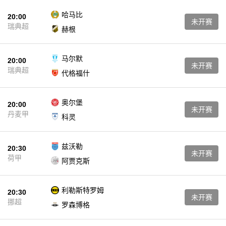
哈马比
20:00
未开赛
瑞典超
赫根
马尔默
20:00
未开赛
瑞典超
代格福什
奥尔堡
20:00
未开赛
丹麦甲
科灵
兹沃勒
20:30
未开赛
荷甲
阿贾克斯
利勒斯特罗姆
20:30
未开赛
挪超
罗森博格