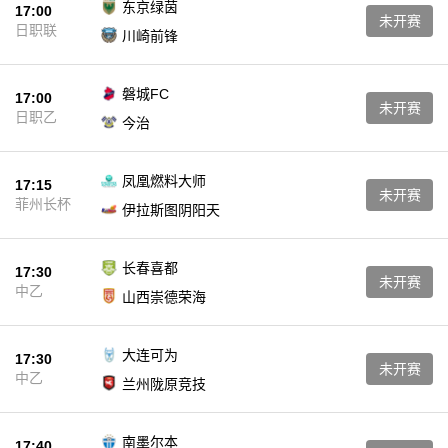
东京绿茵
17:00
未开赛
日职联
川崎前锋
磐城FC
17:00
未开赛
日职乙
今治
凤凰燃料大师
17:15
未开赛
菲州长杯
伊拉斯图阴阳天
长春喜都
17:30
未开赛
中乙
山西崇德荣海
大连可为
17:30
未开赛
中乙
兰州陇原竞技
南墨尔本
17:40