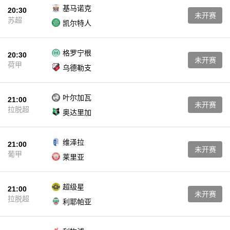
基马诺克
20:30
未开赛
苏超
凯尔特人
格罗宁根
20:30
未开赛
荷甲
乌德勒支
叶尔加瓦
21:00
未开赛
拉脱超
奥达里加
维泽拉
21:00
未开赛
葡甲
莱里亚
超级星
21:00
未开赛
拉脱超
利耶帕亚