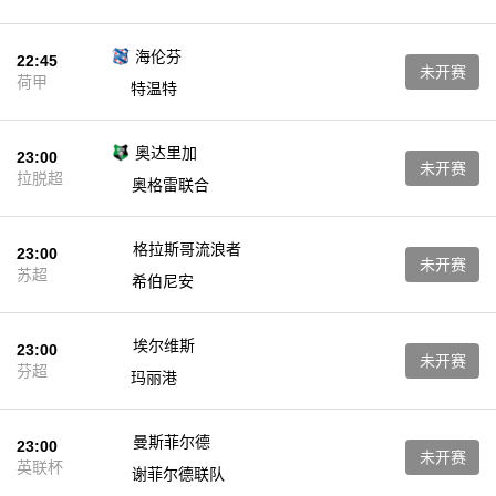
海伦芬
22:45
未开赛
荷甲
特温特
奥达里加
23:00
未开赛
拉脱超
奥格雷联合
格拉斯哥流浪者
23:00
未开赛
苏超
希伯尼安
埃尔维斯
23:00
未开赛
芬超
玛丽港
曼斯菲尔德
23:00
未开赛
英联杯
谢菲尔德联队