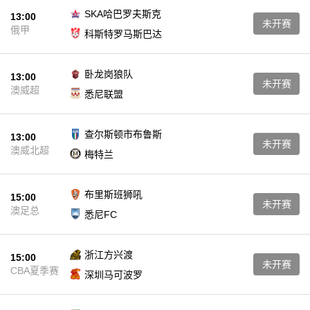
SKA哈巴罗夫斯克
13:00
未开赛
俄甲
科斯特罗马斯巴达
卧龙岗狼队
13:00
未开赛
澳威超
悉尼联盟
查尔斯顿市布鲁斯
13:00
未开赛
澳威北超
梅特兰
布里斯班狮吼
15:00
未开赛
澳足总
悉尼FC
浙江方兴渡
15:00
未开赛
CBA夏季赛
深圳马可波罗