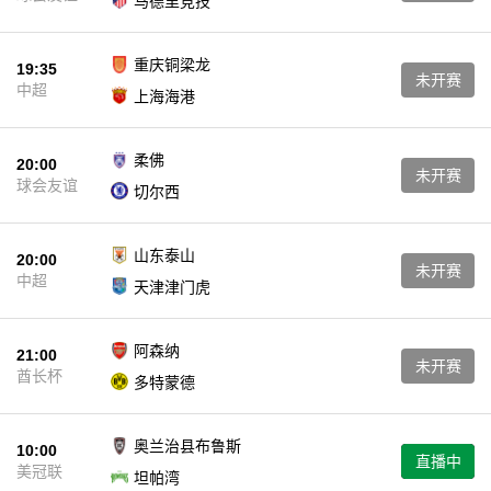
马德里竞技
重庆铜梁龙
19:35
未开赛
中超
上海海港
柔佛
20:00
未开赛
球会友谊
切尔西
山东泰山
20:00
未开赛
中超
天津津门虎
阿森纳
21:00
未开赛
酋长杯
多特蒙德
奥兰治县布鲁斯
10:00
直播中
美冠联
坦帕湾