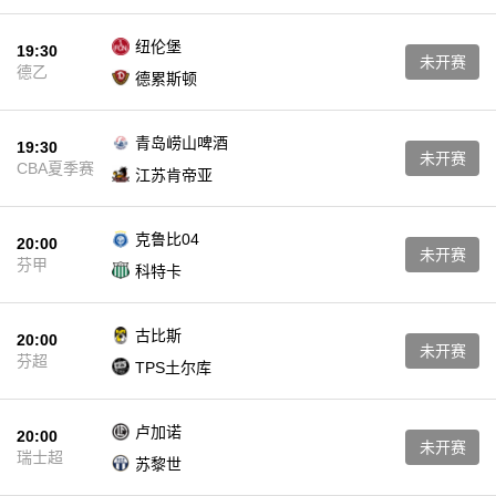
纽伦堡
19:30
未开赛
德乙
德累斯顿
青岛崂山啤酒
19:30
未开赛
CBA夏季赛
江苏肯帝亚
克鲁比04
20:00
未开赛
芬甲
科特卡
古比斯
20:00
未开赛
芬超
TPS土尔库
卢加诺
20:00
未开赛
瑞士超
苏黎世