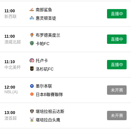
南部鲨鱼
11:00
直播中
新西联
惠灵顿圣徒
布罗德美度兰
11:00
直播中
澳威北超
卡帕FC
托卢卡
11:10
直播中
中北美杯
洛杉矶FC
墨尔本联
12:00
未开赛
NBL(A)
日本B聯賽聯隊
堪培拉祖云达斯
13:00
未开赛
澳首超
堪培拉白头鹰