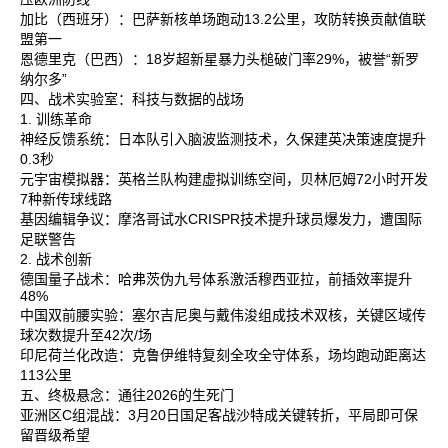
加比‌（西班牙）：巴萨新核单场跑动13.2公里，攻防转换贡献值联
盟第一‌
恩德里克‌（巴西）：18岁超新星暴力头槌破门率29%，被誉“新罗
纳尔多”‌
四、战术实验室：科技与数据的战场
1. 训练革命
神经反馈系统‌：日本队引入脑波监测技术，久保建英决策速度提升
0.3秒‌
元宇宙模拟器‌：英格兰队构建虚拟训练空间，贝林厄姆72小时开发
7种新传球线路‌
基因编辑争议‌：摩洛哥试水CRISPR技术提升球员爆发力，遭国际
足联警告‌
2. 战术创新
德国量子战术‌：哈弗茨伪九号体系激活穆西亚拉，前插效率提升
48%‌
中国双前腰实验‌：塞尔吉尼奥与戴伟浚组成技术双核，关键区域传
球次数提升至42次/场‌
印尼荷兰化改造‌：克鲁伊维特复刻全攻全守体系，场均跑动距离达
113公里‌
五、终极悬念：通往2026的生死门
亚洲区C组混战‌：3月20日国足客战沙特成关键转折，平局即可保
留晋级希望‌