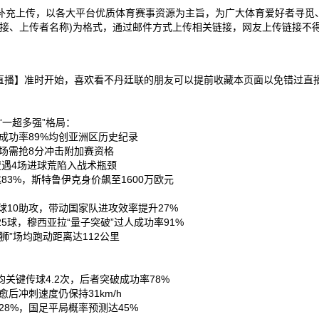
补充上传，以各大平台优质体育赛事资源为主旨，为广大体育爱好者寻觅
接、上传者名称)为格式，通过邮件方式上传相关链接，网友上传链接不得
FCVS坦桑FC直播】准时开始，喜欢看不丹廷联的朋友可以提前收藏本页面以
“一超多强”格局：
成功率89%均创亚洲区历史纪录‌
场需抢8分冲击附加赛资格‌
遭遇4场进球荒陷入战术瓶颈‌
3%，斯特鲁伊克身价飙至1600万欧元‌
10助攻，带动国家队进攻效率提升27%‌
球，穆西亚拉“量子突破”过人成功率91%‌
”场均跑动距离达112公里‌
键传球4.2次，后者突破成功率78%‌
后冲刺速度仍保持31km/h‌
8%，国足平局概率预测达45%‌