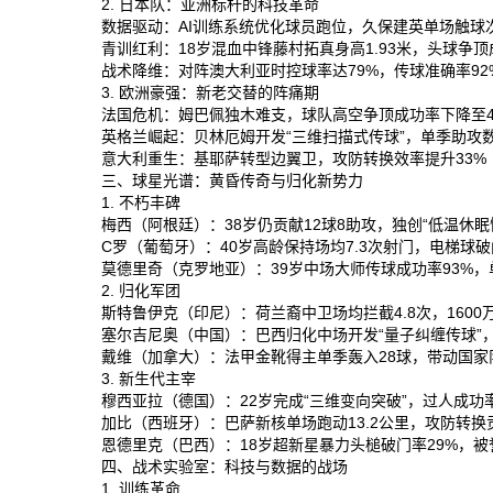
2. 日本队：亚洲标杆的科技革命
数据驱动‌：AI训练系统优化球员跑位，久保建英单场触球次
青训红利‌：18岁混血中锋藤村拓真身高1.93米，头球争顶
战术降维‌：对阵澳大利亚时控球率达79%，传球准确率92
3. 欧洲豪强：新老交替的阵痛期
法国危机‌：姆巴佩独木难支，球队高空争顶成功率下降至4
英格兰崛起‌：贝林厄姆开发“三维扫描式传球”，单季助攻数
意大利重生‌：基耶萨转型边翼卫，攻防转换效率提升33%‌
三、球星光谱：黄昏传奇与归化新势力
1. 不朽丰碑
梅西‌（阿根廷）：38岁仍贡献12球8助攻，独创“低温休眠
C罗‌（葡萄牙）：40岁高龄保持场均7.3次射门，电梯球破
莫德里奇‌（克罗地亚）：39岁中场大师传球成功率93%，单
2. 归化军团
斯特鲁伊克‌（印尼）：荷兰裔中卫场均拦截4.8次，1600
塞尔吉尼奥‌（中国）：巴西归化中场开发“量子纠缠传球”，助攻
戴维‌（加拿大）：法甲金靴得主单季轰入28球，带动国家队
3. 新生代主宰
穆西亚拉‌（德国）：22岁完成“三维变向突破”，过人成功率
加比‌（西班牙）：巴萨新核单场跑动13.2公里，攻防转换
恩德里克‌（巴西）：18岁超新星暴力头槌破门率29%，被誉
四、战术实验室：科技与数据的战场
1. 训练革命