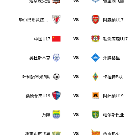
VS
洛京咸火焰
佩里湖飞鹰
VS
毕尔巴鄂竞技U1
阿森纳U17
7
VS
中国U17
勒沃库森U17
VS
奥杜斯基克
汗腾格里
VS
叶利迈塞米B队
卡拉特B队
VS
桑德菲杰U19
阿萨纳U19
VS
万隆
帕尔斯巴亚
VS
胡志明市飞翼
西贡热火