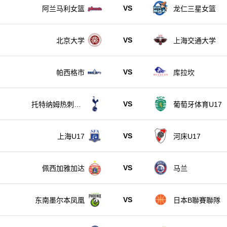
VS
阿兰马利女篮
龙仁三星女篮
VS
北京大学
上海交通大学
VS
帕西格市
库拉坎
VS
托特纳姆热刺U1
葡萄牙体育U17
7
VS
上海U17
河床U17
VS
佩西加雅加达
马兰
VS
东南墨尔本凤凰
日本B聯賽聯隊