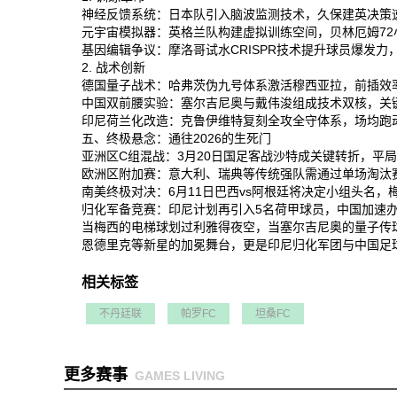
神经反馈系统‌：日本队引入脑波监测技术，久保建英决策速度
元宇宙模拟器‌：英格兰队构建虚拟训练空间，贝林厄姆72
基因编辑争议‌：摩洛哥试水CRISPR技术提升球员爆发力
2. 战术创新
德国量子战术‌：哈弗茨伪九号体系激活穆西亚拉，前插效率
中国双前腰实验‌：塞尔吉尼奥与戴伟浚组成技术双核，关键
印尼荷兰化改造‌：克鲁伊维特复刻全攻全守体系，场均跑动
五、终极悬念：通往2026的生死门
亚洲区C组混战‌：3月20日国足客战沙特成关键转折，平局
欧洲区附加赛‌：意大利、瑞典等传统强队需通过单场淘汰赛
南美终极对决‌：6月11日巴西vs阿根廷将决定小组头名，梅
归化军备竞赛‌：印尼计划再引入5名荷甲球员，中国加速办
当梅西的电梯球划过利雅得夜空，当塞尔吉尼奥的量子传球
恩德里克等新星的加冕舞台，更是印尼归化军团与中国足球改
相关标签
不丹廷联
帕罗FC
坦桑FC
更多赛事
GAMES LIVING