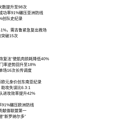
数提升至98次‌
成功率91%碾压亚洲防线‌
%创队史纪录‌
1%，需吉鲁紧急复出救场‌
突破15次‌
恢复法”使肌肉损耗降低40%‌
门率逆势回升至18%‌
场16次长传调度‌
万欧元身价创东南亚纪录‌
失误比6.3:1‌
进攻效率提升42%‌
91%碾压欧洲防线‌
贡献值联盟第一‌
“新罗纳尔多”‌