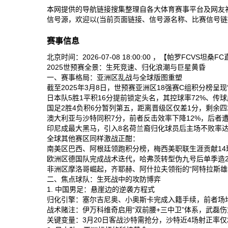
本网提供的导航链接搜集整理自各大体育赛事平台及网友
信号源，欢迎以(当前页面链接、信号源名称、比赛信号链
赛事信息
北京时间：2026-07-08 18:00:00 ，【帕罗
2025世预赛全景：生死竞速、归化浪潮与巨星黄昏
一、赛事格局：亚洲区乱战与全球版图重塑
截至2025年3月8日，世预赛亚洲区18强赛C组积分榜呈现
日本队‌5胜1平积16分提前锁定头名，其控球率72%、传球
国足‌2胜4负积6分暂列第五，距离晋级区仅差1分，剩余四
澳大利亚‌与‌沙特‌同积7分，前者反击效率下降12%，后者
印尼‌成最大黑马，引入8名荷兰裔归化球员后主场不败率达8
全球其他赛区同样激战正酣：
南美区‌巴西、阿根廷领跑积分榜，梅西美职联生涯贡献14球
欧洲区‌德国队完成战术迭代，哈弗茨转型伪九号后单季造25
非洲区‌摩洛哥崛起，齐耶赫、阿什拉夫领衔的“阿特拉斯雄狮
二、焦点球队：生死战中的攻防博弈
1. 中国男足：悬崖边的逆袭方程式
归化引擎‌：塞尔吉尼奥、小奥斯卡完成入籍手续，前者场均关
战术赌注‌：伊万科维奇启用“双前腰+三中卫”体系，武磊伤愈
关键变量‌：3月20日客战沙特需抢分，沙特近4场射正率仅2