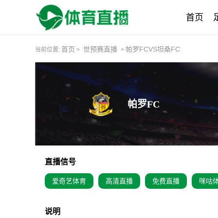
首页
首页
世预赛直播
帕罗FCVS坦桑FC
当前位置:
>
>
帕罗FC
直播信号
爱奇艺体育
高清直播
免费直播
咪咕
说明