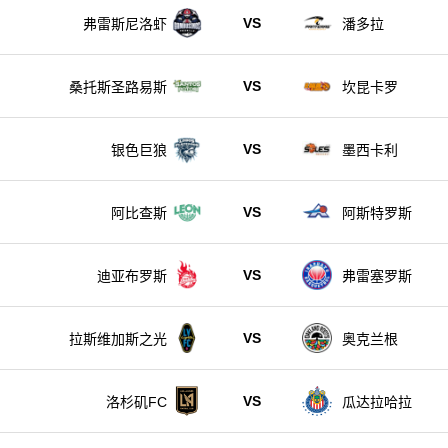
VS
弗雷斯尼洛虾
潘多拉
VS
桑托斯圣路易斯
坎昆卡罗
VS
银色巨狼
墨西卡利
VS
阿比查斯
阿斯特罗斯
VS
迪亚布罗斯
弗雷塞罗斯
VS
拉斯维加斯之光
奥克兰根
VS
洛杉矶FC
瓜达拉哈拉