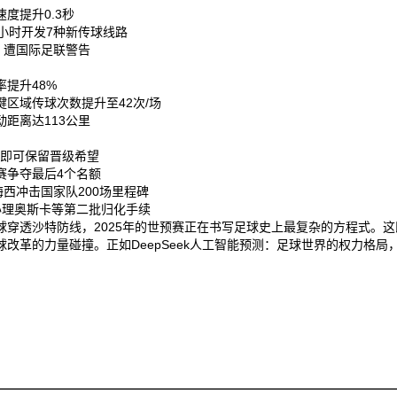
提升0.3秒‌
小时开发7种新传球线路‌
，遭国际足联警告‌
提升48%‌
区域传球次数提升至42次/场‌
距离达113公里‌
即可保留晋级希望‌
争夺最后4个名额‌
西冲击国家队200场里程碑‌
理奥斯卡等第二批归化手续‌
穿透沙特防线，2025年的世预赛正在书写足球史上最复杂的方程式。
革的力量碰撞。正如DeepSeek人工智能预测：足球世界的权力格局，