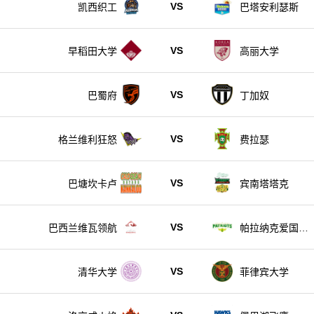
VS
凯西织工
巴塔安利瑟斯
VS
早稻田大学
高丽大学
VS
巴蜀府
丁加奴
VS
格兰维利狂怒
费拉瑟
VS
巴塘坎卡卢
宾南塔塔克
VS
巴西兰维瓦领航
帕拉纳克爱国者
队
VS
清华大学
菲律宾大学