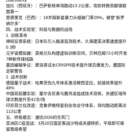
加比‌（西班牙）：巴萨新核单场跑动13.2公里，攻防转换贡献值联
盟第一‌
恩德里克‌（巴西）：18岁超新星暴力头槌破门率29%，被誉“新罗
纳尔多”‌
四、战术实验室：科技与数据的战场
1. 训练革命
神经反馈系统‌：日本队引入脑波监测技术，久保建英决策速度提升
0.3秒‌
元宇宙模拟器‌：英格兰队构建虚拟训练空间，贝林厄姆72小时开发
7种新传球线路‌
基因编辑争议‌：摩洛哥试水CRISPR技术提升球员爆发力，遭国际
足联警告‌
2. 战术创新
德国量子战术‌：哈弗茨伪九号体系激活穆西亚拉，前插效率提升
48%‌
中国双前腰实验‌：塞尔吉尼奥与戴伟浚组成技术双核，关键区域传
球次数提升至42次/场‌
印尼荷兰化改造‌：克鲁伊维特复刻全攻全守体系，场均跑动距离达
113公里‌
五、终极悬念：通往2026的生死门
亚洲区C组混战‌：3月20日国足客战沙特成关键转折，平局即可保
留晋级希望‌