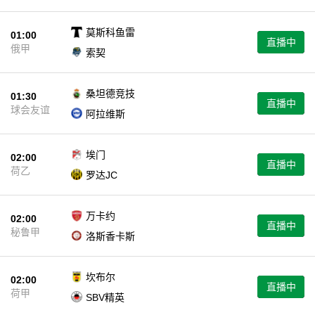
莫斯科鱼雷
01:00
直播中
俄甲
索契
桑坦德竞技
01:30
直播中
球会友谊
阿拉维斯
埃门
02:00
直播中
荷乙
罗达JC
万卡约
02:00
直播中
秘鲁甲
洛斯香卡斯
坎布尔
02:00
直播中
荷甲
SBV精英