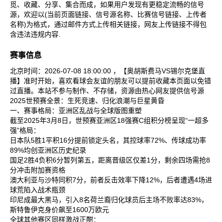
觅、收藏、分享、集合而成，如果用户发现有更稳定流畅的信号
源，欢迎以(当前页面链接、信号源名称、比赛信号链接、上传者
名称)为格式，通过邮件方式上传相关链接，网友上传链接不得包
含违法违规内容.
赛事信息
北京时间：2026-07-08 18:00:00 ，【奥胡斯费马VS锡尔克堡直
播】准时开始，喜欢看球会友谊的朋友可以提前收藏本页面以免错
过直播。本站不参与制作、不存储，资源由热心网友提供信号源
2025世预赛全景：生死竞速、归化浪潮与巨星黄昏
一、赛事格局：亚洲区乱战与全球版图重塑
截至2025年3月8日，世预赛亚洲区18强赛C组积分榜呈现“一超多
强”格局：
日本队‌5胜1平积16分提前锁定头名，其控球率72%、传球成功率
89%均创亚洲区历史纪录‌
国足‌2胜4负积6分暂列第五，距离晋级区仅差1分，剩余四场需抢8
分冲击附加赛资格‌
澳大利亚‌与‌沙特‌同积7分，前者反击效率下降12%，后者遭遇4场进
球荒陷入战术瓶颈‌
印尼‌成最大黑马，引入8名荷兰裔归化球员后主场不败率达83%，
斯特鲁伊克身价飙至1600万欧元‌
全球其他赛区同样激战正酣：