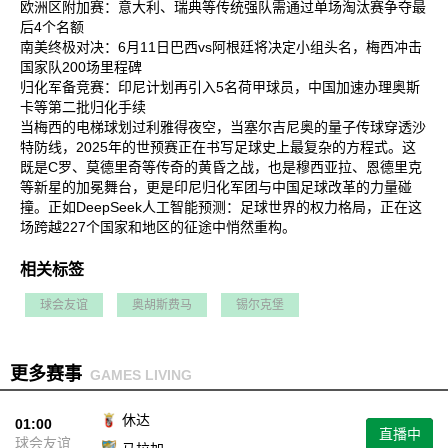
欧洲区附加赛‌：意大利、瑞典等传统强队需通过单场淘汰赛争夺最
后4个名额‌
南美终极对决‌：6月11日巴西vs阿根廷将决定小组头名，梅西冲击
国家队200场里程碑‌
归化军备竞赛‌：印尼计划再引入5名荷甲球员，中国加速办理奥斯
卡等第二批归化手续‌
当梅西的电梯球划过利雅得夜空，当塞尔吉尼奥的量子传球穿透沙
特防线，2025年的世预赛正在书写足球史上最复杂的方程式。这
既是C罗、莫德里奇等传奇的黄昏之战，也是穆西亚拉、恩德里克
等新星的加冕舞台，更是印尼归化军团与中国足球改革的力量碰
撞。正如DeepSeek人工智能预测：足球世界的权力格局，正在这
场跨越227个国家和地区的征途中悄然重构‌。
相关标签
球会友谊
奥胡斯费马
锡尔克堡
更多赛事
GAMES LIVING
休达
01:00
直播中
球会友谊