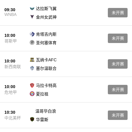
达拉斯飞翼
09:30
未开赛
WNBA
金州女武神
肯塔吉内斯
10:00
未开赛
哥斯甲
圣何塞体育
瓦纳卡AFC
10:00
未开赛
新西南联
塞尔温联合
马拉卡特高
10:00
未开赛
危地甲
夏拉祖
温哥华白浪
10:30
未开赛
中北美杯
华雷斯