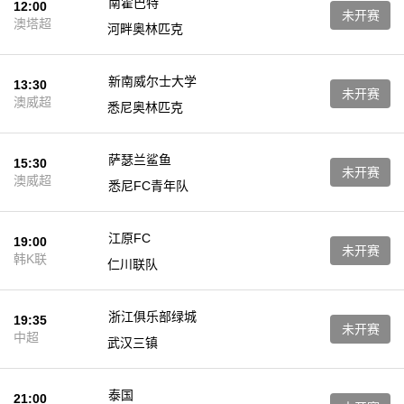
南霍巴特
12:00
未开赛
澳塔超
河畔奥林匹克
新南威尔士大学
13:30
未开赛
澳威超
悉尼奥林匹克
萨瑟兰鲨鱼
15:30
未开赛
澳威超
悉尼FC青年队
江原FC
19:00
未开赛
韩K联
仁川联队
浙江俱乐部绿城
19:35
未开赛
中超
武汉三镇
泰国
21:00