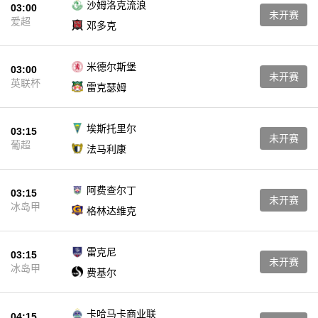
沙姆洛克流浪
03:00
未开赛
爱超
邓多克
米德尔斯堡
03:00
未开赛
英联杯
雷克瑟姆
埃斯托里尔
03:15
未开赛
葡超
法马利康
阿费查尔丁
03:15
未开赛
冰岛甲
格林达维克
雷克尼
03:15
未开赛
冰岛甲
费基尔
卡哈马卡商业联
04:15