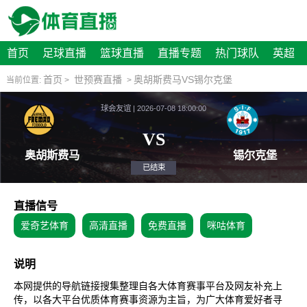
首页
足球直播
篮球直播
直播专题
热门球队
英超
首页
世预赛直播
奥胡斯费马VS锡尔克堡
当前位置:
>
>
球会友谊 | 2026-07-08 18:00:00
VS
奥胡斯费马
锡
已结束
直播信号
爱奇艺体育
高清直播
免费直播
咪咕体育
说明
本网提供的导航链接搜集整理自各大体育赛事平台及网友补充上
传，以各大平台优质体育赛事资源为主旨，为广大体育爱好者寻