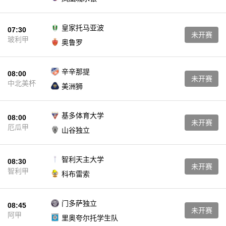
皇家托马亚波
07:30
未开赛
玻利甲
奥鲁罗
辛辛那提
08:00
未开赛
中北美杯
美洲狮
基多体育大学
08:00
未开赛
厄瓜甲
山谷独立
智利天主大学
08:30
未开赛
智利甲
科布雷索
门多萨独立
08:45
未开赛
阿甲
里奥夸尔托学生队