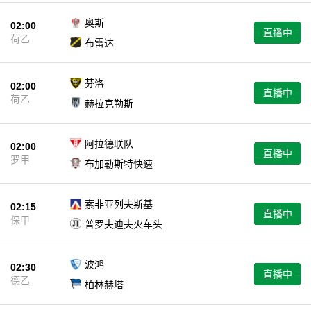
奥斯
02:00
直播中
荷乙
布雷达
芬洛
02:00
直播中
荷乙
赫拉克勒斯
阿拉德联队
02:00
直播中
罗甲
布加勒斯特快速
索非亚列夫斯基
02:15
直播中
保甲
普罗夫迪夫火车头
波鸿
02:30
直播中
德乙
柏林赫塔