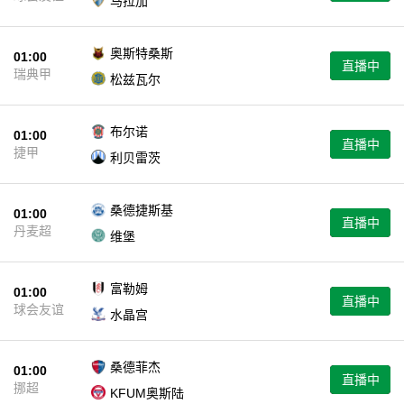
马拉加
奥斯特桑斯
01:00
直播中
瑞典甲
松兹瓦尔
布尔诺
01:00
直播中
捷甲
利贝雷茨
桑德捷斯基
01:00
直播中
丹麦超
维堡
富勒姆
01:00
直播中
球会友谊
水晶宫
桑德菲杰
01:00
直播中
挪超
KFUM奥斯陆