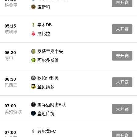
未开赛
秘鲁甲
库斯科
学术DB
05:15
未开赛
玻利甲
瓜比拉
罗萨里奥中央
06:30
未开赛
阿甲
阿尔多斯维
欧帕尔利奥
06:30
未开赛
巴西乙
圣贝纳多
国际迈阿密B队
07:00
未开赛
美预备联
皇冠传统
弗尔戈FC
07:00
未开赛