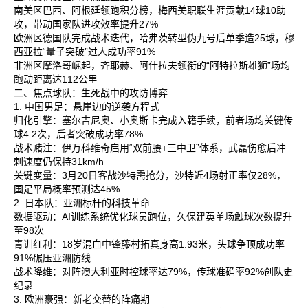
南美区‌巴西、阿根廷领跑积分榜，梅西美职联生涯贡献14球10助
攻，带动国家队进攻效率提升27%‌
欧洲区‌德国队完成战术迭代，哈弗茨转型伪九号后单季造25球，穆
西亚拉“量子突破”过人成功率91%‌
非洲区‌摩洛哥崛起，齐耶赫、阿什拉夫领衔的“阿特拉斯雄狮”场均
跑动距离达112公里‌
二、焦点球队：生死战中的攻防博弈
1. 中国男足：悬崖边的逆袭方程式
归化引擎‌：塞尔吉尼奥、小奥斯卡完成入籍手续，前者场均关键传
球4.2次，后者突破成功率78%‌
战术赌注‌：伊万科维奇启用“双前腰+三中卫”体系，武磊伤愈后冲
刺速度仍保持31km/h‌
关键变量‌：3月20日客战沙特需抢分，沙特近4场射正率仅28%，
国足平局概率预测达45%‌
2. 日本队：亚洲标杆的科技革命
数据驱动‌：AI训练系统优化球员跑位，久保建英单场触球次数提升
至98次‌
青训红利‌：18岁混血中锋藤村拓真身高1.93米，头球争顶成功率
91%碾压亚洲防线‌
战术降维‌：对阵澳大利亚时控球率达79%，传球准确率92%创队史
纪录‌
3. 欧洲豪强：新老交替的阵痛期