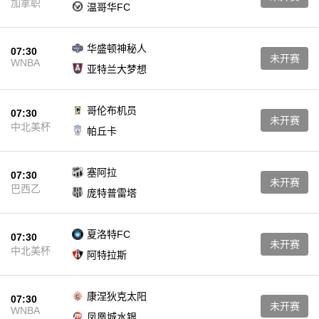
加拿职
温哥华FC
华盛顿神秘人
07:30
未开赛
WNBA
亚特兰大梦想
哥伦布机员
07:30
未开赛
中北美杯
帕丘卡
塞阿拉
07:30
未开赛
巴西乙
庞特普雷塔
夏洛特FC
07:30
未开赛
中北美杯
阿特拉斯
康涅狄克太阳
07:30
未开赛
WNBA
凤凰城水银