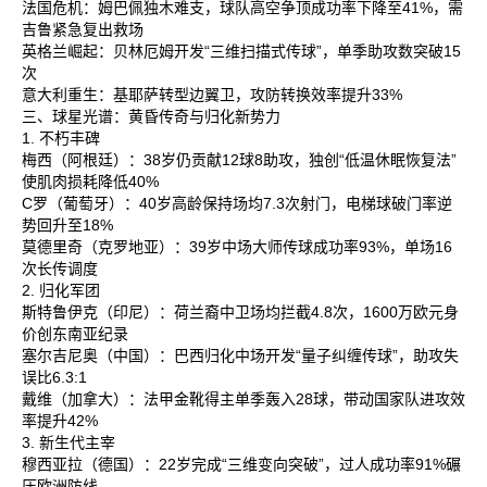
法国危机‌：姆巴佩独木难支，球队高空争顶成功率下降至41%，需
吉鲁紧急复出救场‌
英格兰崛起‌：贝林厄姆开发“三维扫描式传球”，单季助攻数突破15
次‌
意大利重生‌：基耶萨转型边翼卫，攻防转换效率提升33%‌
三、球星光谱：黄昏传奇与归化新势力
1. 不朽丰碑
梅西‌（阿根廷）：38岁仍贡献12球8助攻，独创“低温休眠恢复法”
使肌肉损耗降低40%‌
C罗‌（葡萄牙）：40岁高龄保持场均7.3次射门，电梯球破门率逆
势回升至18%‌
莫德里奇‌（克罗地亚）：39岁中场大师传球成功率93%，单场16
次长传调度‌
2. 归化军团
斯特鲁伊克‌（印尼）：荷兰裔中卫场均拦截4.8次，1600万欧元身
价创东南亚纪录‌
塞尔吉尼奥‌（中国）：巴西归化中场开发“量子纠缠传球”，助攻失
误比6.3:1‌
戴维‌（加拿大）：法甲金靴得主单季轰入28球，带动国家队进攻效
率提升42%‌
3. 新生代主宰
穆西亚拉‌（德国）：22岁完成“三维变向突破”，过人成功率91%碾
压欧洲防线‌