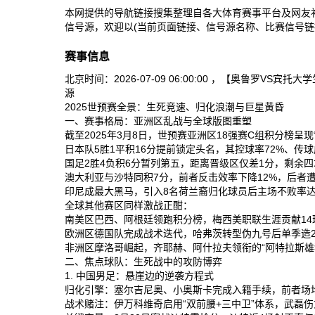
本网提供的导航链接搜集整理自各大体育赛事平台及网友
信号源，欢迎以(当前页面链接、信号源名称、比赛信号链
赛事信息
北京时间：2026-07-09 06:00:00 ，【奥
源
2025世预赛全景：生死竞速、归化浪潮与巨星黄昏
一、赛事格局：亚洲区乱战与全球版图重塑
截至2025年3月8日，世预赛亚洲区18强赛C组积分榜呈现
日本队‌5胜1平积16分提前锁定头名，其控球率72%、传球
国足‌2胜4负积6分暂列第五，距离晋级区仅差1分，剩余四
澳大利亚‌与‌沙特‌同积7分，前者反击效率下降12%，后者
印尼‌成最大黑马，引入8名荷兰裔归化球员后主场不败率达8
全球其他赛区同样激战正酣：
南美区‌巴西、阿根廷领跑积分榜，梅西美职联生涯贡献14球
欧洲区‌德国队完成战术迭代，哈弗茨转型伪九号后单季造25
非洲区‌摩洛哥崛起，齐耶赫、阿什拉夫领衔的“阿特拉斯雄狮
二、焦点球队：生死战中的攻防博弈
1. 中国男足：悬崖边的逆袭方程式
归化引擎‌：塞尔吉尼奥、小奥斯卡完成入籍手续，前者场均关
战术赌注‌：伊万科维奇启用“双前腰+三中卫”体系，武磊伤愈