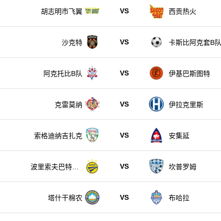
VS
胡志明市飞翼
西贡热火
VS
沙克特
卡斯比阿克套B
VS
阿克托比B队
伊基巴斯图特
VS
克雷莫纳
伊拉克里斯
VS
索格迪纳吉扎克
安集延
VS
波里索夫巴特B
坎普罗姆
队
VS
塔什干棉农
布哈拉