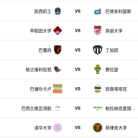
VS
凯西织工
巴塔安利瑟斯
VS
早稻田大学
高丽大学
VS
巴蜀府
丁加奴
VS
格兰维利狂怒
费拉瑟
VS
巴塘坎卡卢
宾南塔塔克
VS
巴西兰维瓦领航
帕拉纳克爱国者
队
VS
清华大学
菲律宾大学