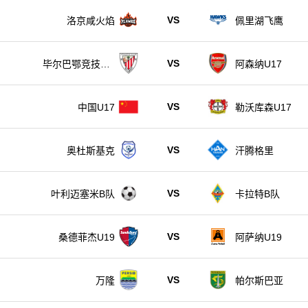
VS
洛京咸火焰
佩里湖飞鹰
VS
毕尔巴鄂竞技U1
阿森纳U17
7
VS
中国U17
勒沃库森U17
VS
奥杜斯基克
汗腾格里
VS
叶利迈塞米B队
卡拉特B队
VS
桑德菲杰U19
阿萨纳U19
VS
万隆
帕尔斯巴亚