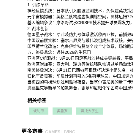
1. 训练革命
神经反馈系统‌：日本队引入脑波监测技术，久保建英决策速度
元宇宙模拟器‌：英格兰队构建虚拟训练空间，贝林厄姆72
基因编辑争议‌：摩洛哥试水CRISPR技术提升球员爆发力
2. 战术创新
德国量子战术‌：哈弗茨伪九号体系激活穆西亚拉，前插效率
中国双前腰实验‌：塞尔吉尼奥与戴伟浚组成技术双核，关键
印尼荷兰化改造‌：克鲁伊维特复刻全攻全守体系，场均跑动
五、终极悬念：通往2026的生死门
亚洲区C组混战‌：3月20日国足客战沙特成关键转折，平局
欧洲区附加赛‌：意大利、瑞典等传统强队需通过单场淘汰赛
南美终极对决‌：6月11日巴西vs阿根廷将决定小组头名，梅
归化军备竞赛‌：印尼计划再引入5名荷甲球员，中国加速办
当梅西的电梯球划过利雅得夜空，当塞尔吉尼奥的量子传球
恩德里克等新星的加冕舞台，更是印尼归化军团与中国足球改
相关标签
玻利甲
奥鲁罗
宾托大学生
更多赛事
GAMES LIVING