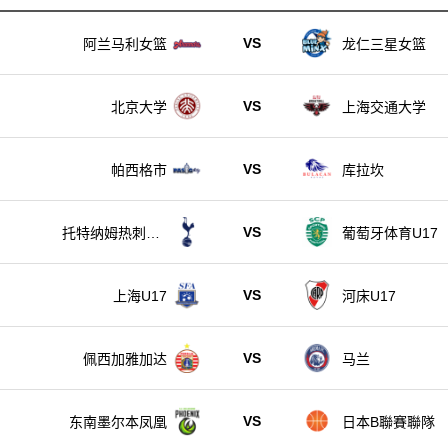
VS
阿兰马利女篮
龙仁三星女篮
VS
北京大学
上海交通大学
VS
帕西格市
库拉坎
VS
托特纳姆热刺U1
葡萄牙体育U17
7
VS
上海U17
河床U17
VS
佩西加雅加达
马兰
VS
东南墨尔本凤凰
日本B聯賽聯隊