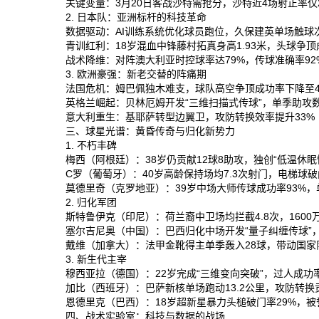
关键变量‌：3月20日客战沙特需抢分，沙特近4场射正率仅2
2. 日本队：亚洲标杆的科技革命
数据驱动‌：AI训练系统优化球员跑位，久保建英单场触球次
青训红利‌：18岁混血中锋藤村拓真身高1.93米，头球争顶
战术降维‌：对阵澳大利亚时控球率达79%，传球准确率92
3. 欧洲豪强：新老交替的阵痛期
法国危机‌：姆巴佩独木难支，球队高空争顶成功率下降至4
英格兰崛起‌：贝林厄姆开发“三维扫描式传球”，单季助攻数
意大利重生‌：基耶萨转型边翼卫，攻防转换效率提升33%‌
三、球星光谱：黄昏传奇与归化新势力
1. 不朽丰碑
梅西‌（阿根廷）：38岁仍贡献12球8助攻，独创“低温休眠
C罗‌（葡萄牙）：40岁高龄保持场均7.3次射门，电梯球破
莫德里奇‌（克罗地亚）：39岁中场大师传球成功率93%，单
2. 归化军团
斯特鲁伊克‌（印尼）：荷兰裔中卫场均拦截4.8次，1600
塞尔吉尼奥‌（中国）：巴西归化中场开发“量子纠缠传球”，助攻
戴维‌（加拿大）：法甲金靴得主单季轰入28球，带动国家队
3. 新生代主宰
穆西亚拉‌（德国）：22岁完成“三维变向突破”，过人成功率
加比‌（西班牙）：巴萨新核单场跑动13.2公里，攻防转换
恩德里克‌（巴西）：18岁超新星暴力头槌破门率29%，被誉
四、战术实验室：科技与数据的战场