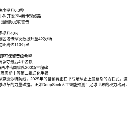
提升0.3秒‌
小时开发7种新传球线路‌
，遭国际足联警告‌
提升48%‌
区域传球次数提升至42次/场‌
距离达113公里‌
即可保留晋级希望‌
争夺最后4个名额‌
西冲击国家队200场里程碑‌
理奥斯卡等第二批归化手续‌
穿透沙特防线，2025年的世预赛正在书写足球史上最复杂的方程式。
革的力量碰撞。正如DeepSeek人工智能预测：足球世界的权力格局，