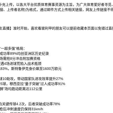
补充上传，以各大平台优质体育赛事资源为主旨，为广大体育爱好者寻觅
接、上传者名称)为格式，通过邮件方式上传相关链接，网友上传链接不得
鲁罗VS宾托大学生直播】准时开始，喜欢看玻利甲的朋友可以提前收藏本页面以免
“一超多强”格局：
成功率89%均创亚洲区历史纪录‌
场需抢8分冲击附加赛资格‌
遭遇4场进球荒陷入战术瓶颈‌
3%，斯特鲁伊克身价飙至1600万欧元‌
10助攻，带动国家队进攻效率提升27%‌
球，穆西亚拉“量子突破”过人成功率91%‌
”场均跑动距离达112公里‌
键传球4.2次，后者突破成功率78%‌
后冲刺速度仍保持31km/h‌