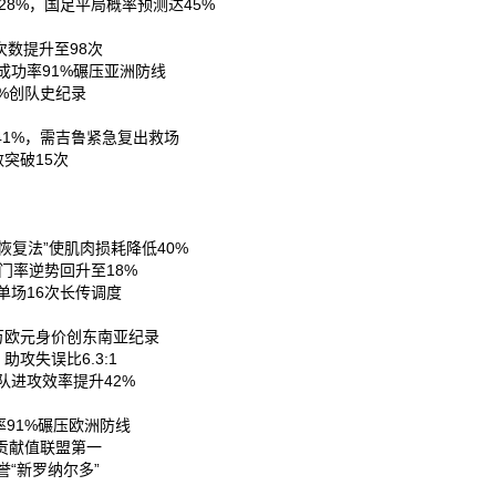
8%，国足平局概率预测达45%‌
数提升至98次‌
成功率91%碾压亚洲防线‌
%创队史纪录‌
1%，需吉鲁紧急复出救场‌
突破15次‌
恢复法”使肌肉损耗降低40%‌
门率逆势回升至18%‌
场16次长传调度‌
万欧元身价创东南亚纪录‌
失误比6.3:1‌
进攻效率提升42%‌
91%碾压欧洲防线‌
贡献值联盟第一‌
“新罗纳尔多”‌