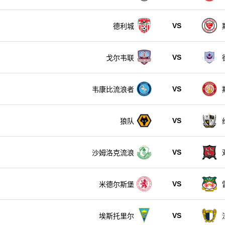
VS
德利城
VS
戈尔韦联
VS
韦康比流浪者
VS
狼队
VS
沙姆洛克流浪
VS
米德尔斯堡
VS
埃斯托里尔