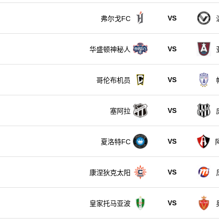
VS
弗尔戈FC
VS
华盛顿神秘人
VS
哥伦布机员
VS
塞阿拉
VS
夏洛特FC
VS
康涅狄克太阳
VS
皇家托马亚波