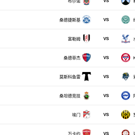
VS
布尔诺
VS
桑德捷斯基
VS
富勒姆
VS
桑德菲杰
VS
莫斯科鱼雷
VS
桑坦德竞技
VS
埃门
VS
万卡约