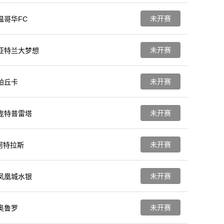
未开赛
温哥华FC
未开赛
亚特兰大梦想
未开赛
帕丘卡
未开赛
庞特普雷塔
未开赛
阿特拉斯
未开赛
凤凰城水银
未开赛
奥鲁罗