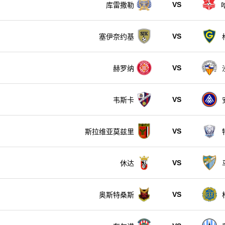
VS
库雷撒勒
VS
塞伊奈约基
VS
赫罗纳
VS
韦斯卡
VS
斯拉维亚莫兹里
VS
休达
VS
奥斯特桑斯