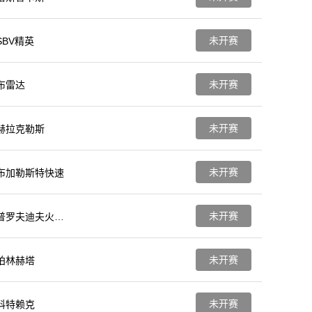
未开赛
SBV精英
未开赛
布雷达
未开赛
赫拉克勒斯
未开赛
布加勒斯特快速
未开赛
普罗夫迪夫火车
头
未开赛
柏林赫塔
未开赛
科特赖克