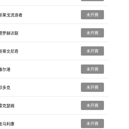
未开赛
斯莱戈流浪者
未开赛
德罗赫达联
未开赛
斯蒂文尼奇
未开赛
维尔港
未开赛
邓多克
未开赛
雷克瑟姆
未开赛
法马利康