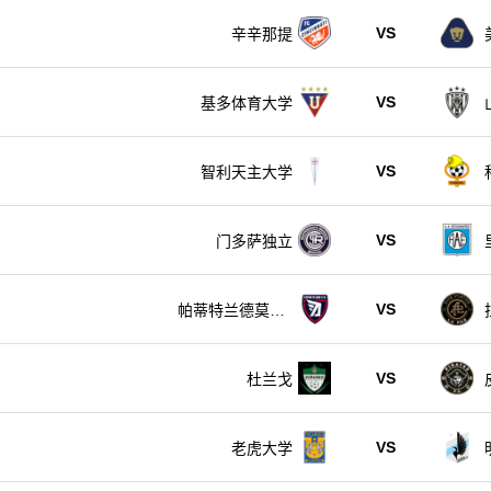
VS
辛辛那提
VS
基多体育大学
VS
智利天主大学
VS
门多萨独立
VS
帕蒂特兰德莫雷
洛斯
VS
杜兰戈
VS
老虎大学