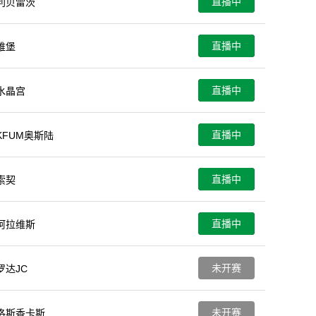
直播中
利贝雷茨
直播中
维堡
直播中
水晶宫
直播中
KFUM奥斯陆
直播中
索契
直播中
阿拉维斯
未开赛
罗达JC
未开赛
洛斯香卡斯