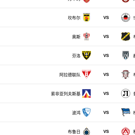
VS
坎布尔
VS
奥斯
VS
芬洛
VS
阿拉德联队
VS
索非亚列夫斯基
VS
波鸿
VS
布鲁日