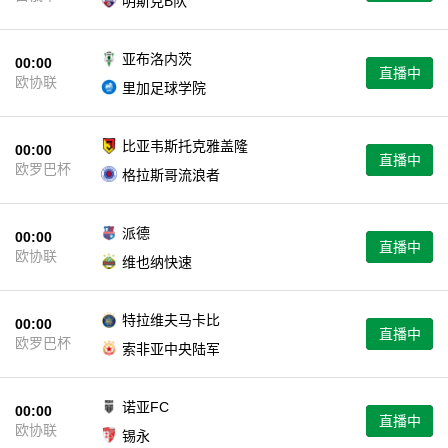
明斯克B队
亚布洛内茨
00:00
直播中
欧协联
里加足球学院
比亚韦斯托克雅盖隆
00:00
直播中
欧罗巴杯
格拉斯哥流浪者
派德
00:00
直播中
欧协联
维也纳快速
特拉维夫马卡比
00:00
直播中
欧罗巴杯
索非亚中央陆军
诺亚FC
00:00
直播中
欧协联
锡永