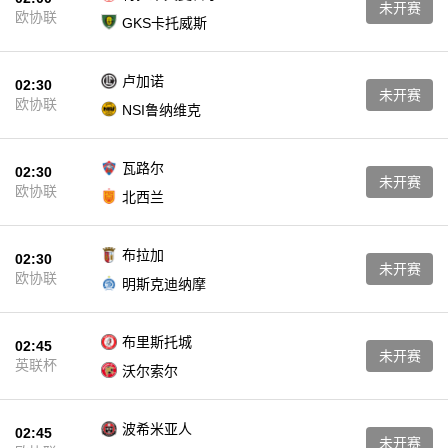
未开赛
欧协联
GKS卡托威斯
卢加诺
02:30
未开赛
欧协联
NSI鲁纳维克
瓦路尔
02:30
未开赛
欧协联
北西兰
布拉加
02:30
未开赛
欧协联
明斯克迪纳摩
布里斯托城
02:45
未开赛
英联杯
沃尔索尔
波希米亚人
02:45
未开赛