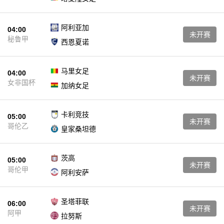
阿利亚加
04:00
未开赛
秘鲁甲
西恩夏诺
马里女足
04:00
未开赛
女非国杯
加纳女足
卡利竞技
05:00
未开赛
哥伦乙
皇家桑坦德
茨高
05:00
未开赛
哥伦甲
阿利安萨
圣塔菲联
06:00
未开赛
阿甲
拉努斯