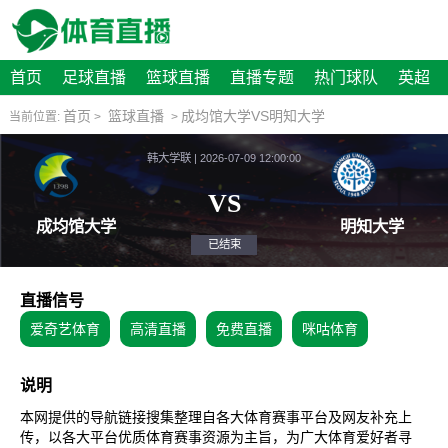
首页
足球直播
篮球直播
直播专题
热门球队
英超
首页
篮球直播
成均馆大学VS明知大学
当前位置:
>
>
韩大学联 | 2026-07-09 12:00:00
VS
成均馆大学
明
已结束
直播信号
爱奇艺体育
高清直播
免费直播
咪咕体育
说明
本网提供的导航链接搜集整理自各大体育赛事平台及网友补充上
传，以各大平台优质体育赛事资源为主旨，为广大体育爱好者寻