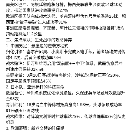
南美区‌巴西、阿根廷领跑积分榜，梅西美职联生涯贡献14球10助
攻，带动国家队进攻效率提升27%‌
欧洲区‌德国队完成战术迭代，哈弗茨转型伪九号后单季造25球，穆
西亚拉“量子突破”过人成功率91%‌
非洲区‌摩洛哥崛起，齐耶赫、阿什拉夫领衔的“阿特拉斯雄狮”场均
跑动距离达112公里‌
二、焦点球队：生死战中的攻防博弈
1. 中国男足：悬崖边的逆袭方程式
归化引擎‌：塞尔吉尼奥、小奥斯卡完成入籍手续，前者场均关键传
球4.2次，后者突破成功率78%‌
战术赌注‌：伊万科维奇启用“双前腰+三中卫”体系，武磊伤愈后冲
刺速度仍保持31km/h‌
关键变量‌：3月20日客战沙特需抢分，沙特近4场射正率仅28%，
国足平局概率预测达45%‌
2. 日本队：亚洲标杆的科技革命
数据驱动‌：AI训练系统优化球员跑位，久保建英单场触球次数提升
至98次‌
青训红利‌：18岁混血中锋藤村拓真身高1.93米，头球争顶成功率
91%碾压亚洲防线‌
战术降维‌：对阵澳大利亚时控球率达79%，传球准确率92%创队史
纪录‌
3. 欧洲豪强：新老交替的阵痛期