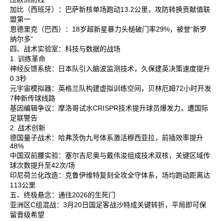
加比‌（西班牙）：巴萨新核单场跑动13.2公里，攻防转换贡献值联
盟第一‌
恩德里克‌（巴西）：18岁超新星暴力头槌破门率29%，被誉“新罗
纳尔多”‌
四、战术实验室：科技与数据的战场
1. 训练革命
神经反馈系统‌：日本队引入脑波监测技术，久保建英决策速度提升
0.3秒‌
元宇宙模拟器‌：英格兰队构建虚拟训练空间，贝林厄姆72小时开发
7种新传球线路‌
基因编辑争议‌：摩洛哥试水CRISPR技术提升球员爆发力，遭国际
足联警告‌
2. 战术创新
德国量子战术‌：哈弗茨伪九号体系激活穆西亚拉，前插效率提升
48%‌
中国双前腰实验‌：塞尔吉尼奥与戴伟浚组成技术双核，关键区域传
球次数提升至42次/场‌
印尼荷兰化改造‌：克鲁伊维特复刻全攻全守体系，场均跑动距离达
113公里‌
五、终极悬念：通往2026的生死门
亚洲区C组混战‌：3月20日国足客战沙特成关键转折，平局即可保
留晋级希望‌