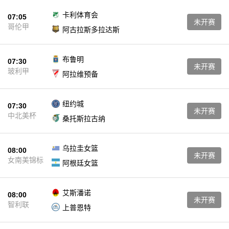
卡利体育会
07:05
未开赛
哥伦甲
阿古拉斯多拉达斯
布鲁明
07:30
未开赛
玻利甲
阿拉维预备
纽约城
07:30
未开赛
中北美杯
桑托斯拉古纳
乌拉圭女篮
08:00
未开赛
女南美锦标
阿根廷女篮
艾斯潘诺
08:00
未开赛
智利联
上普恩特