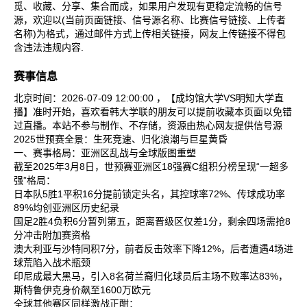
觅、收藏、分享、集合而成，如果用户发现有更稳定流畅的信号
源，欢迎以(当前页面链接、信号源名称、比赛信号链接、上传者
名称)为格式，通过邮件方式上传相关链接，网友上传链接不得包
含违法违规内容.
赛事信息
北京时间：2026-07-09 12:00:00 ，【成均馆大学VS明知大学直
播】准时开始，喜欢看韩大学联的朋友可以提前收藏本页面以免错
过直播。本站不参与制作、不存储，资源由热心网友提供信号源
2025世预赛全景：生死竞速、归化浪潮与巨星黄昏
一、赛事格局：亚洲区乱战与全球版图重塑
截至2025年3月8日，世预赛亚洲区18强赛C组积分榜呈现“一超多
强”格局：
日本队‌5胜1平积16分提前锁定头名，其控球率72%、传球成功率
89%均创亚洲区历史纪录‌
国足‌2胜4负积6分暂列第五，距离晋级区仅差1分，剩余四场需抢8
分冲击附加赛资格‌
澳大利亚‌与‌沙特‌同积7分，前者反击效率下降12%，后者遭遇4场进
球荒陷入战术瓶颈‌
印尼‌成最大黑马，引入8名荷兰裔归化球员后主场不败率达83%，
斯特鲁伊克身价飙至1600万欧元‌
全球其他赛区同样激战正酣：