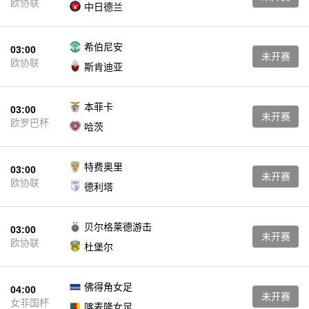
欧协联
中日德兰
希伯尼安
03:00
未开赛
欧协联
斯肯迪亚
本菲卡
03:00
未开赛
欧罗巴杯
哈茨
特费奥里
03:00
未开赛
欧协联
德利塔
贝尔格莱德游击
03:00
未开赛
欧协联
杜堡尔
佛得角女足
04:00
未开赛
女非国杯
喀麦隆女足