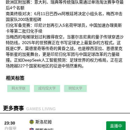
欧洲区附加赛‌：意大利、瑞典等传统强队需通过单场淘汰赛争夺最
后4个名额‌
南美终极对决‌：6月11日巴西vs阿根廷将决定小组头名，梅西冲击
国家队200场里程碑‌
归化军备竞赛‌：印尼计划再引入5名荷甲球员，中国加速办理奥斯
卡等第二批归化手续‌
当梅西的电梯球划过利雅得夜空，当塞尔吉尼奥的量子传球穿透沙
特防线，2025年的世预赛正在书写足球史上最复杂的方程式。这
既是C罗、莫德里奇等传奇的黄昏之战，也是穆西亚拉、恩德里克
等新星的加冕舞台，更是印尼归化军团与中国足球改革的力量碰
撞。正如DeepSeek人工智能预测：足球世界的权力格局，正在这
场跨越227个国家和地区的征途中悄然重构‌。
相关标签
韩大学联
成均馆大学
明知大学
更多赛事
GAMES LIVING
斯洛尼姆
23:30
直播中
白俄甲