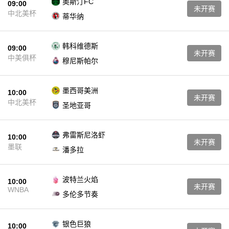
奥斯汀FC
09:00
未开赛
中北美杯
蒂华纳
韩科维德斯
09:00
未开赛
中美俱杯
穆尼斯帕尔
墨西哥美洲
10:00
未开赛
中北美杯
圣地亚哥
弗雷斯尼洛虾
10:00
未开赛
墨联
潘多拉
波特兰火焰
10:00
未开赛
WNBA
多伦多节奏
银色巨狼
10:00