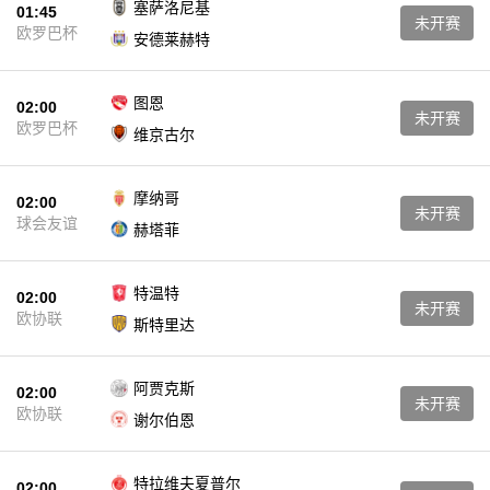
塞萨洛尼基
01:45
未开赛
欧罗巴杯
安德莱赫特
图恩
02:00
未开赛
欧罗巴杯
维京古尔
摩纳哥
02:00
未开赛
球会友谊
赫塔菲
特温特
02:00
未开赛
欧协联
斯特里达
阿贾克斯
02:00
未开赛
欧协联
谢尔伯恩
特拉维夫夏普尔
02:00