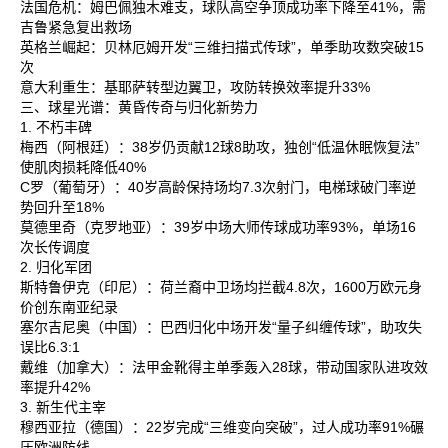
法国危机‌：姆巴佩独木难支，球队高空争顶成功率下降至41%，需
吉鲁紧急复出救场‌
英格兰崛起‌：贝林厄姆开发“三维扫描式传球”，单季助攻数突破15
次‌
意大利重生‌：基耶萨转型边翼卫，攻防转换效率提升33%‌
三、球星光谱：黄昏传奇与归化新势力
1. 不朽丰碑
梅西‌（阿根廷）：38岁仍贡献12球8助攻，独创“低温休眠恢复法”
使肌肉损耗降低40%‌
C罗‌（葡萄牙）：40岁高龄保持场均7.3次射门，电梯球破门率逆
势回升至18%‌
莫德里奇‌（克罗地亚）：39岁中场大师传球成功率93%，单场16
次长传调度‌
2. 归化军团
斯特鲁伊克‌（印尼）：荷兰裔中卫场均拦截4.8次，1600万欧元身
价创东南亚纪录‌
塞尔吉尼奥‌（中国）：巴西归化中场开发“量子纠缠传球”，助攻失
误比6.3:1‌
戴维‌（加拿大）：法甲金靴得主单季轰入28球，带动国家队进攻效
率提升42%‌
3. 新生代主宰
穆西亚拉‌（德国）：22岁完成“三维变向突破”，过人成功率91%碾
压欧洲防线‌